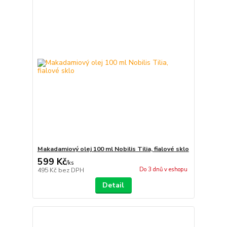
Makadamiový olej 100 ml Nobilis Tilia, fialové sklo
599 Kč
/
ks
Do 3 dnů v eshopu
495 Kč
bez DPH
Detail