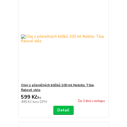
Olej z pšeničných klíčků 100 ml Nobilis Tilia,
fialové sklo
599 Kč
/
ks
Do 3 dnů v eshopu
495 Kč
bez DPH
Detail