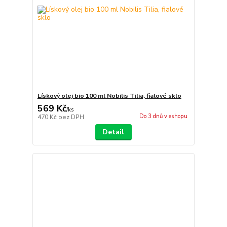
Lískový olej bio 100 ml Nobilis Tilia, fialové sklo
569 Kč
/
ks
Do 3 dnů v eshopu
470 Kč
bez DPH
Detail