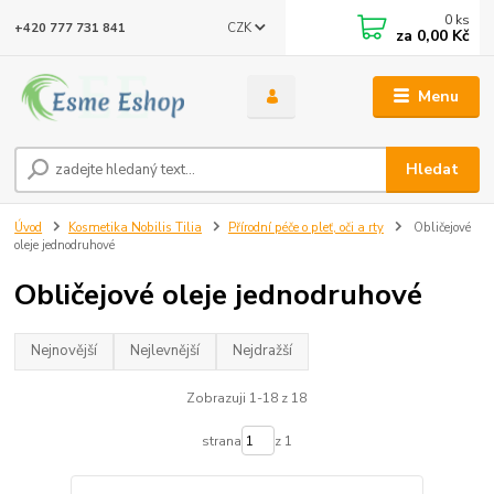
0
ks
CZK
+420 777 731 841
za
0,00 Kč
Menu
Hledat
Úvod
Kosmetika Nobilis Tilia
Přírodní péče o pleť, oči a rty
Obličejové
oleje jednodruhové
Obličejové oleje jednodruhové
Nejnovější
Nejlevnější
Nejdražší
Zobrazuji 1-18 z 18
strana
z 1