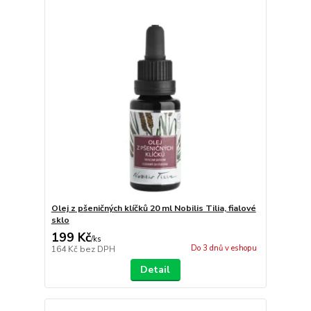
Olej z pšeničných klíčků 20 ml Nobilis Tilia, fialové
sklo
199 Kč
/
ks
Do 3 dnů v eshopu
164 Kč
bez DPH
Detail