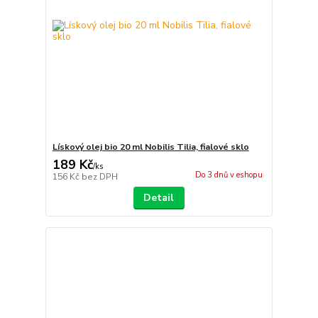
Lískový olej bio 20 ml Nobilis Tilia, fialové sklo
189 Kč
/
ks
Do 3 dnů v eshopu
156 Kč
bez DPH
Detail