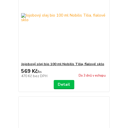
Jojobový olej bio 100 ml Nobilis Tilia, fialové sklo
569 Kč
/
ks
Do 3 dnů v eshopu
470 Kč
bez DPH
Detail