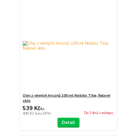
Olej z vinných hroznů 100 ml Nobilis Tilia, fialové
sklo
539 Kč
/
ks
Do 3 dnů v eshopu
445 Kč
bez DPH
Detail