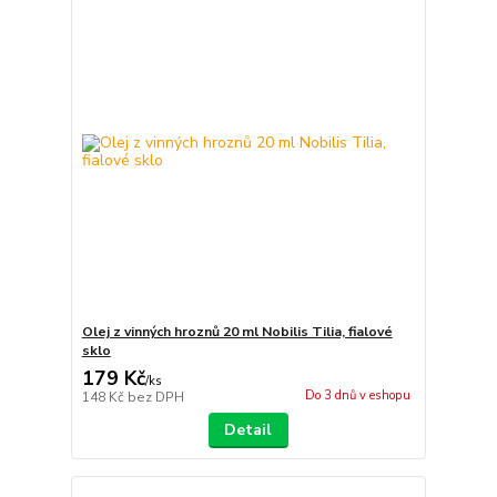
Olej z vinných hroznů 20 ml Nobilis Tilia, fialové
sklo
179 Kč
/
ks
Do 3 dnů v eshopu
148 Kč
bez DPH
Detail