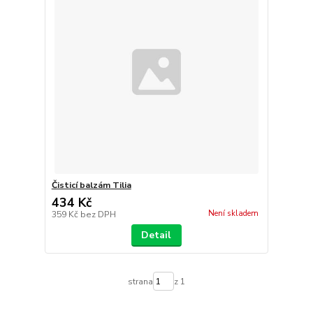
Čisticí balzám Tilia
434 Kč
Není skladem
359 Kč
bez DPH
Detail
strana
z 1