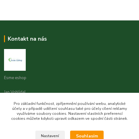
Kontakt na nás
Esme eshop
Jan Vohlídal
+420 777 731 841
Pro základní funkčnost, zpříjemnění používání webu, analytické
8,00 - 20,00
účely a v případě udělení souhlasu také pro účely cílení reklamy
využíváme soubory cookies. Nastavení vlastních preferencí
objednavky@esme-eshop.cz
cookies můžete kdykoli upravit odkazem ve spodní části stránek.
Souhlasím
Nastavení