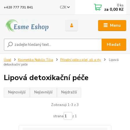
0
ks
CZK
+420 777 731 841
za
0,00 Kč
Menu
Hledat
Úvod
Kosmetika Nobilis Tilia
Přírodní péče o pleť, oči a rty
Lipová
detoxikační péče
Lipová detoxikační péče
Nejnovější
Nejlevnější
Nejdražší
Zobrazuji 1-3 z 3
strana
z 1