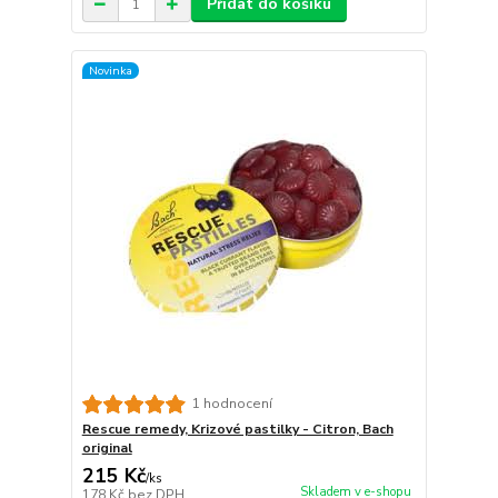
Přidat do košíku
Novinka
1 hodnocení
Rescue remedy, Krizové pastilky - Citron, Bach
original
215 Kč
/
ks
Skladem v e-shopu
178 Kč
bez DPH