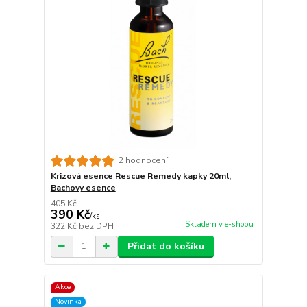
2 hodnocení
Krizová esence Rescue Remedy kapky 20ml,
Bachovy esence
405 Kč
390 Kč
/
ks
Skladem v e-shopu
322 Kč
bez DPH
Přidat do košíku
Akce
Novinka