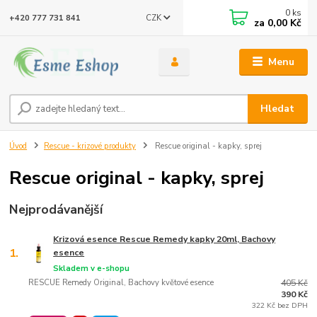
0
ks
CZK
+420 777 731 841
za
0,00 Kč
Menu
Hledat
Úvod
Rescue - krizové produkty
Rescue original - kapky, sprej
Rescue original - kapky, sprej
Nejprodávanější
Krizová esence Rescue Remedy kapky 20ml, Bachovy
1.
esence
Skladem v e-shopu
RESCUE Remedy Original, Bachovy květové esence
405 Kč
390 Kč
322 Kč bez DPH