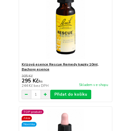
Krizová esence Rescue Remedy kapky 10ml,
Bachovy esence
305 Kč
295 Kč
/
ks
Skladem v e-shopu
244 Kč
bez DPH
Přidat do košíku
TOP produkt
Akce
Novinka