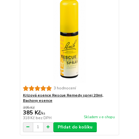
3 hodnocení
Krizová esence Rescue Remedy sprej 20ml,
Bachovy esence
395 Kč
385 Kč
/
ks
Skladem v e-shopu
318 Kč
bez DPH
Přidat do košíku