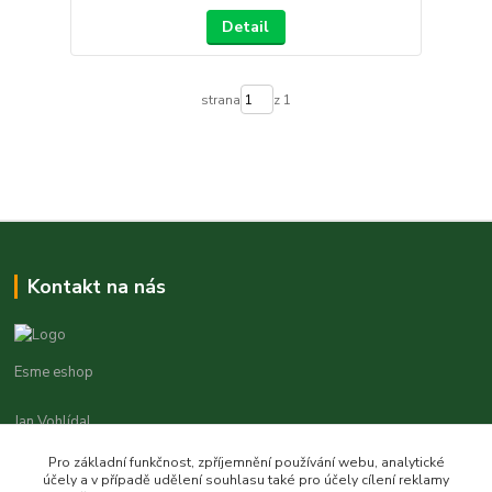
Detail
strana
z 1
Kontakt na nás
Esme eshop
Jan Vohlídal
+420 777 731 841
Pro základní funkčnost, zpříjemnění používání webu, analytické
8,00 - 20,00
účely a v případě udělení souhlasu také pro účely cílení reklamy