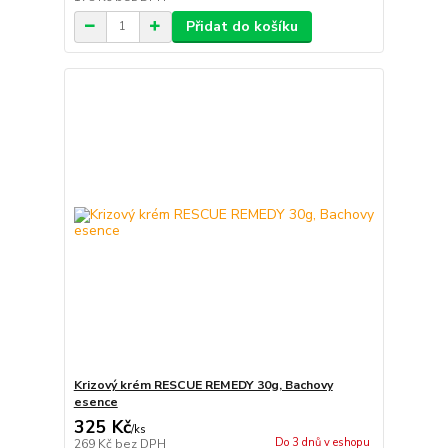
Přidat do košíku
Krizový krém RESCUE REMEDY 30g, Bachovy
esence
325 Kč
/
ks
Do 3 dnů v eshopu
269 Kč
bez DPH