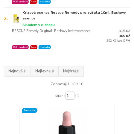
TOP produkt
Akce
Novinka
Krizová esence Rescue Remedy pro zvířata 10ml, Bachovy
2.
esence
Skladem v e-shopu
RESCUE Remedy Original, Bachovy květové esence
315 Kč
305 Kč
252 Kč bez DPH
TOP produkt
Akce
Novinka
Nejnovější
Nejlevnější
Nejdražší
Zobrazuji 1-10 z 10
strana
z 1
Novinka