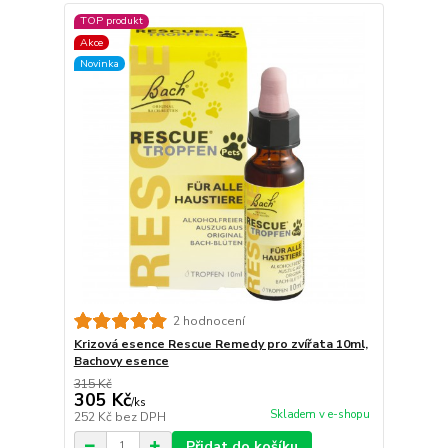
TOP produkt
Akce
Novinka
2 hodnocení
Krizová esence Rescue Remedy pro zvířata 10ml,
Bachovy esence
315 Kč
305 Kč
/
ks
Skladem v e-shopu
252 Kč
bez DPH
Přidat do košíku