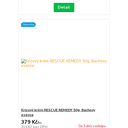
Detail
Novinka
Krizový krém RESCUE REMEDY 50g, Bachovy
esence
379 Kč
/
ks
Do 3 dnů v eshopu
313 Kč
bez DPH