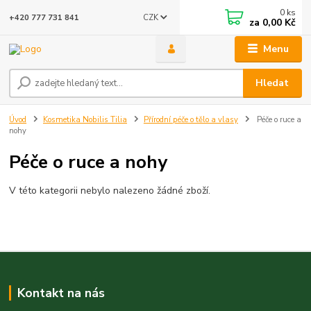
0
ks
CZK
+420 777 731 841
za
0,00 Kč
Menu
Hledat
Úvod
Kosmetika Nobilis Tilia
Přírodní péče o tělo a vlasy
Péče o ruce a
nohy
Péče o ruce a nohy
V této kategorii nebylo nalezeno žádné zboží.
Kontakt na nás