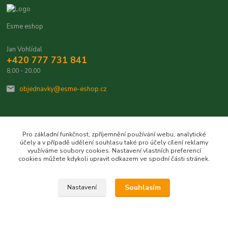
Esme eshop
Jan Vohlídal
+420 777 731 841
8,00 - 20,00
objednavky@esme-eshop.cz
Pro základní funkčnost, zpříjemnění používání webu, analytické
účely a v případě udělení souhlasu také pro účely cílení reklamy
Vytvořeno na
Eshop-rychle.cz
využíváme soubory cookies. Nastavení vlastních preferencí
cookies můžete kdykoli upravit odkazem ve spodní části stránek.
Souhlasím
Nastavení