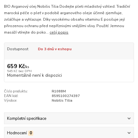
BIO Arganový olej Nobilis Tilia Dodejte pleti mladistvý vzhled. Tradiční
marocká péče o pleť v podobě arganového oleje účinně zjemňuje,
zvláčňuje a vyhlazuje. Díky vysokému obsahu vitaminu E posiluje její
přirozenou ochranu před nepříznivými vnějšími vlivy. Použití: Jemnou
masáží vtírejte do poko...
celý popis
Dostupnost
Do 3 dnů v eshopu
659 Kč
/
ks
545 Kč
bez DPH
Momentálně není k dispozici
Číslo produktu:
R1088M
EAN kód:
8595100274397
Výrobce:
Nobilis Tilia
Kompletní specifikace
Hodnocení
0