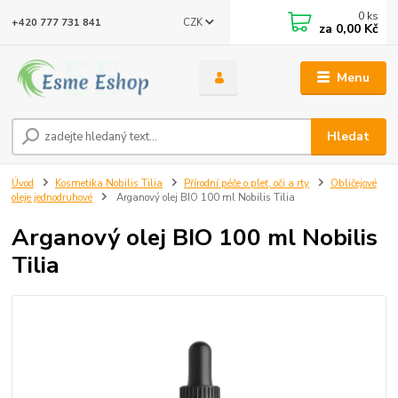
0
ks
CZK
+420 777 731 841
za
0,00 Kč
Menu
Hledat
Úvod
Kosmetika Nobilis Tilia
Přírodní péče o pleť, oči a rty
Obličejové
oleje jednodruhové
Arganový olej BIO 100 ml Nobilis Tilia
Arganový olej BIO 100 ml Nobilis
Tilia