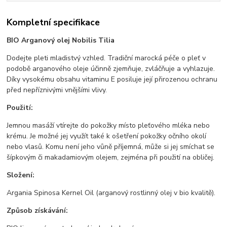
Kompletní specifikace
BIO Arganový olej Nobilis Tilia
Dodejte pleti mladistvý vzhled. Tradiční marocká péče o pleť v
podobě arganového oleje účinně zjemňuje, zvláčňuje a vyhlazuje.
Díky vysokému obsahu vitaminu E posiluje její přirozenou ochranu
před nepříznivými vnějšími vlivy.
Použití:
Jemnou masáží vtírejte do pokožky místo pleťového mléka nebo
krému. Je možné jej využít také k ošetření pokožky očního okolí
nebo vlasů. Komu není jeho vůně příjemná, může si jej smíchat se
šípkovým či makadamiovým olejem, zejména při použití na obličej.
Složení:
Argania Spinosa Kernel Oil (arganový rostlinný olej v bio kvalitě).
Způsob získávání: