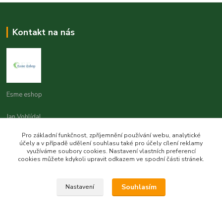
Kontakt na nás
Esme eshop
Jan Vohlídal
+420 777 731 841
Pro základní funkčnost, zpříjemnění používání webu, analytické
8,00 - 20,00
účely a v případě udělení souhlasu také pro účely cílení reklamy
využíváme soubory cookies. Nastavení vlastních preferencí
objednavky@esme-eshop.cz
cookies můžete kdykoli upravit odkazem ve spodní části stránek.
Souhlasím
Nastavení
Vytvořeno na
Eshop-rychle.cz