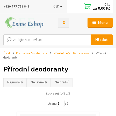
0
ks
CZK
+420 777 731 841
za
0,00 Kč
Menu
Hledat
Úvod
Kosmetika Nobilis Tilia
Přírodní péče o tělo a vlasy
Přírodní
deodoranty
Přírodní deodoranty
Nejnovější
Nejlevnější
Nejdražší
Zobrazuji 1-3 z 3
strana
z 1