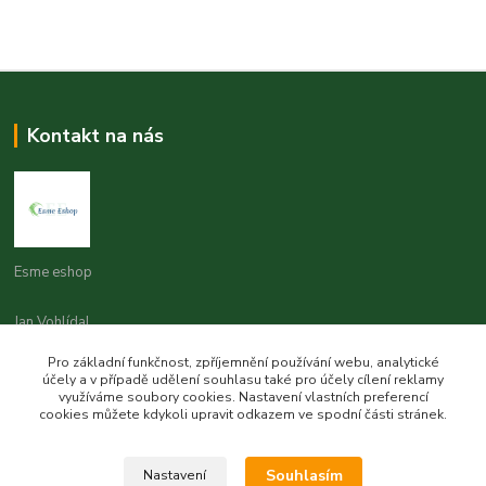
Kontakt na nás
Esme eshop
Jan Vohlídal
+420 777 731 841
Pro základní funkčnost, zpříjemnění používání webu, analytické
8,00 - 20,00
účely a v případě udělení souhlasu také pro účely cílení reklamy
využíváme soubory cookies. Nastavení vlastních preferencí
objednavky@esme-eshop.cz
cookies můžete kdykoli upravit odkazem ve spodní části stránek.
Souhlasím
Nastavení