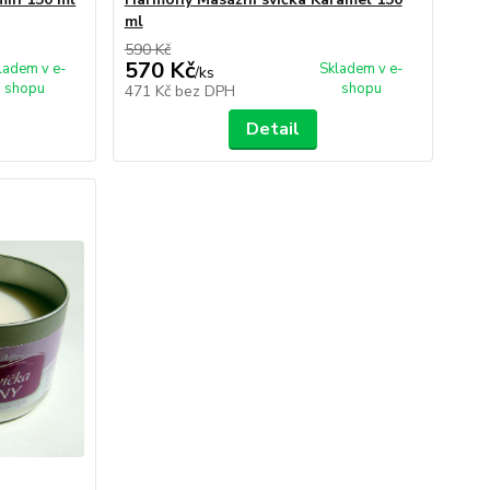
ml
590 Kč
570 Kč
ladem v e-
Skladem v e-
/
ks
shopu
shopu
471 Kč
bez DPH
Detail