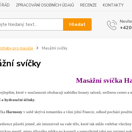
Í ŘÁD
ZPRACOVÁNÍ OSOBNÍCH ÚDAJŮ
RECENZE
KONTAKTY
Nevíte
Hledat
+420
otřeby pro masáže
Masážní svíčky
žní svíčky
Masážní svíčka 
 nejlepším, které v současnosti obohacují nabídku beauty salonů, wellness center a
 a hydratační účinky
.
íčka
Harmony
v sobě skrývá romantiku a vůni jižní Francie, odkud pochází použit
edience působí jemně, ale intenzivně na vaše tělo, které tak může vstřebat všechny 
utickou masáž, místo tělového mléka po koupeli a samozřejmě také pro intimní po