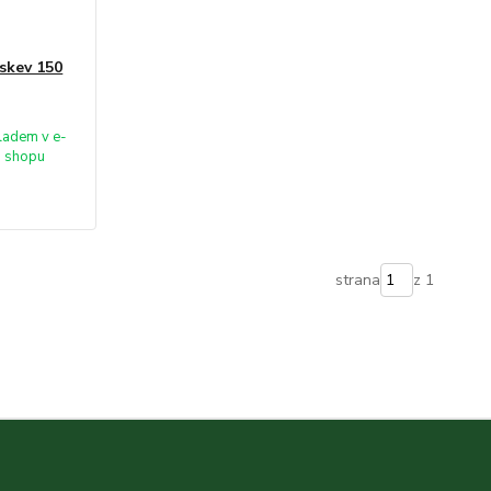
skev 150
ladem v e-
shopu
strana
z 1