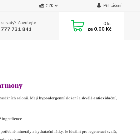
Přihlášení
CZK
 si rady? Zavolejte.
0
ks
za
0,00 Kč
 777 731 841
Harmony
 masážních salonů. Mají
hypoalergenní
složení a
skvělé antioxidační,
é ingredience.
potřebné minerály a hydratační látky. Je ideální pro regeneraci svalů,
hodu ve dvou.