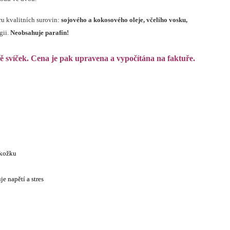
u kvalitních surovin:
sojového a kokosového oleje, včelího vosku,
gii.
Neobsahuje parafín!
ně svíček. Cena je pak upravena a vypočítána na faktuře.
okožku
je napětí a stres