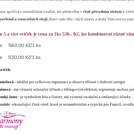
nost spočívá v netradičním využití, ale především v
čistě přírodním složení
a výběr
parfémů a esenciálních olejů
zbaví vaše tělo i mysl únavy a dodá Vám novou ener
u 5 a více svíček je cena za 1ks 530,- Kč, lze kombinovat různé vů
 ks 560,00 Kč/1 ks
íce 530,00 Kč/1 ks
svíček:
amelová -
ideální pro celkovou regeneraci a obnovu tělesné i duševní energie
mínová
- má výrazný relaxační účinek s liftingovým efektem, regeneruje suchou p
nský lotos
- je symbolem léta a čistoty, má výrazné oxidační a omlazující účinky
ndule -
okouzlující čistá vůně, která je nezaměnitelná a typická pro Francii, uvolňu