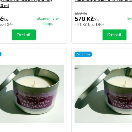
50 ml
590 Kč
č
570 Kč
Skladem v e-
Sk
/
ks
/
ks
shopu
ez DPH
471 Kč
bez DPH
Detail
Detail
Novinka