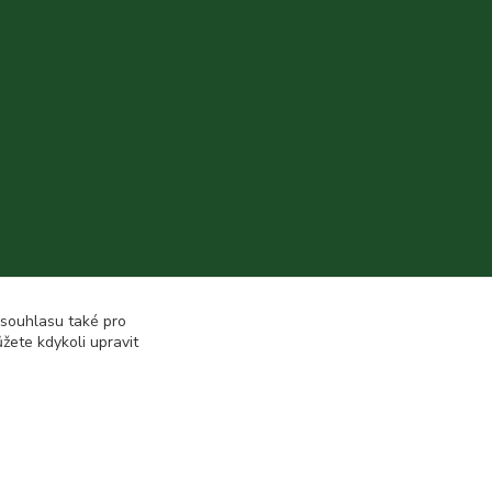
 souhlasu také pro
žete kdykoli upravit
Vytvořeno na
Eshop-rychle.cz