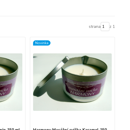
strana
z 1
Novinka
mín 150 ml
Harmony Masážní svíčka Karamel 150