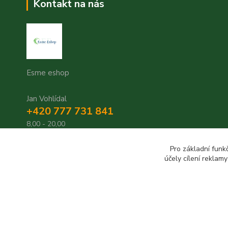
Kontakt na nás
Esme eshop
Jan Vohlídal
+420 777 731 841
8,00 - 20,00
objednavky@esme-eshop.cz
Pro základní funk
účely cílení reklam