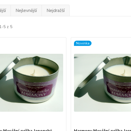
jší
Nejlevnější
Nejdražší
1-5 z 5
Novinka
 Masážní svíčka Japonský
Harmony Masážní svíčka Jas