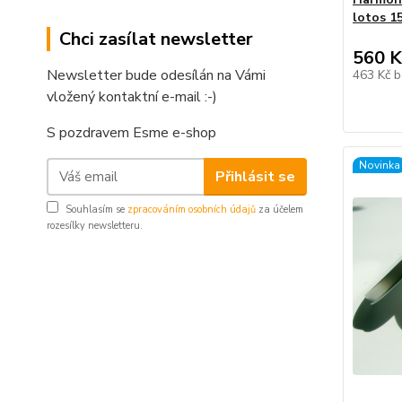
lotos 1
Chci zasílat newsletter
560 K
Newsletter bude odesílán na Vámi
463 Kč
b
vložený kontaktní e-mail :-)
S pozdravem Esme e-shop
Novinka
Přihlásit se
Souhlasím se
zpracováním osobních údajů
za účelem
rozesílky newsletteru.