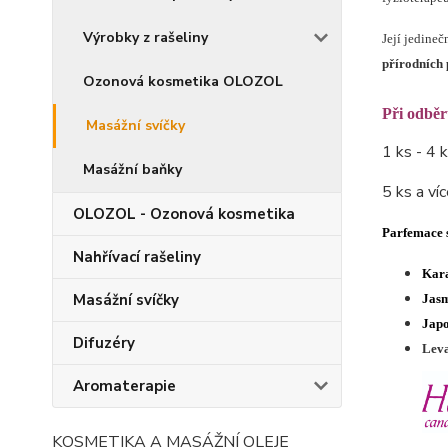
Výrobky z rašeliny
Její jedineč
přírodních 
Ozonová kosmetika OLOZOL
Při odběr
Masážní svíčky
1 ks - 4
Masážní baňky
5 ks a v
OLOZOL - Ozonová kosmetika
Parfemace 
Nahřívací rašeliny
Kar
Masážní svíčky
Jas
Japo
Difuzéry
Leva
Aromaterapie
KOSMETIKA A MASÁŽNÍ OLEJE