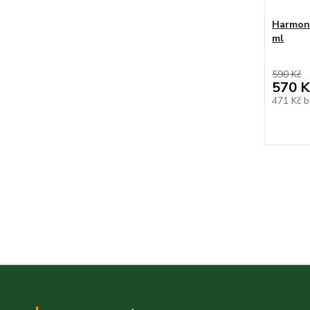
Harmony
ml
590 Kč
570 K
471 Kč
b