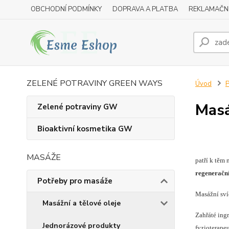
OBCHODNÍ PODMÍNKY
DOPRAVA A PLATBA
REKLAMAČN
ZELENÉ POTRAVINY GREEN WAYS
Úvod
P
Masá
Zelené potraviny GW
Bioaktivní kosmetika GW
MASÁŽE
patří k těm
regenerační
Potřeby pro masáže
Masážní sv
Masážní a tělové oleje
Zahřáté ingr
Jednorázové produkty
fyzioterape