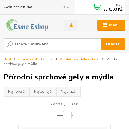
0
ks
CZK
+420 777 731 841
za
0,00 Kč
Menu
Hledat
Úvod
Kosmetika Nobilis Tilia
Přírodní péče o tělo a vlasy
Přírodní
sprchové gely a mýdla
Přírodní sprchové gely a mýdla
Nejnovější
Nejlevnější
Nejdražší
Zobrazuji 1-8 z 8
strana
z 1