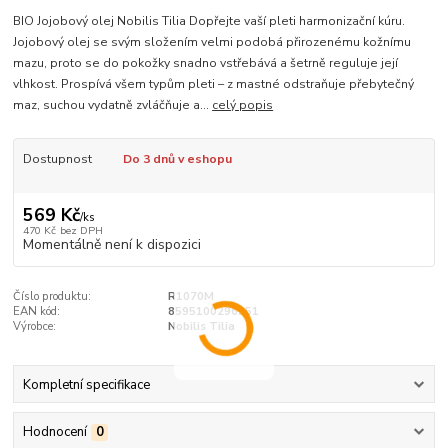
BIO Jojobový olej Nobilis Tilia Dopřejte vaší pleti harmonizační kúru.
Jojobový olej se svým složením velmi podobá přirozenému kožnímu
mazu, proto se do pokožky snadno vstřebává a šetrně reguluje její
vlhkost. Prospívá všem typům pleti – z mastné odstraňuje přebytečný
maz, suchou vydatně zvláčňuje a...
celý popis
Dostupnost
Do 3 dnů v eshopu
569 Kč
/
ks
470 Kč
bez DPH
Momentálně není k dispozici
Číslo produktu:
R1070M
EAN kód:
8595100296351
Výrobce:
Nobilis Tilia
Kompletní specifikace
Hodnocení
0