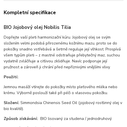
Kompletní specifikace
BIO Jojobový olej Nobilis Tilia
Dopřejte vaší pleti harmonizační kúru. Jojobový olej se svým
složením velmi podobá přirozenému kožnímu mazu, proto se do
pokožky snadno vstřebává a šetrně reguluje její vlhkost. Prospívá
všem typům pleti – z mastné odstraňuje přebytečný maz, suchou
vydatně zvláčňuje a citlivou zklidňuje. Navíc podporuje její
pružnost a zároveň ji chrání před nepříznivými vnějšími vlivy.
Použití:
Jemnou masáží vtírejte do pokožky místo pleťového mléka nebo
krému. Výborně poslouží také při péči o vlasovou pokožku.
Složení:
Simmondsia Chinensis Seed Oil (jojobový rostlinný olej v
bio kvalitě).
Způsob získávání:
BIO lisovaný za studena / jednodruhový