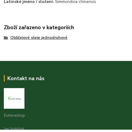
Latinské jméno / složení:
Simmondsia chinensis
Zboží zařazeno v kategoriích
Obličejové oleje jednodruhové
Kontakt na nás
Esme eshop
Jan Vohlídal