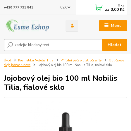
0
ks
CZK
+420 777 731 841
za
0,00 Kč
Menu
Hledat
Úvod
Kosmetika Nobilis Tilia
Přírodní péče o pleť, oči a rty
Obličejové
oleje jednodruhové
Jojobový olej bio 100 ml Nobilis Tilia, fialové sklo
Jojobový olej bio 100 ml Nobilis
Tilia, fialové sklo