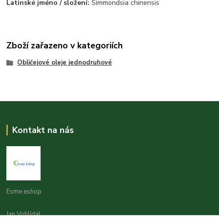
Latinské jméno / složení:
Simmondsia chinensis
Zboží zařazeno v kategoriích
Obličejové oleje jednodruhové
Kontakt na nás
Esme eshop
Jan Vohlídal