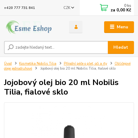
0
ks
CZK
+420 777 731 841
za
0,00 Kč
Menu
Hledat
Úvod
Kosmetika Nobilis Tilia
Přírodní péče o pleť, oči a rty
Obličejové
oleje jednodruhové
Jojobový olej bio 20 ml Nobilis Tilia, fialové sklo
Jojobový olej bio 20 ml Nobilis
Tilia, fialové sklo