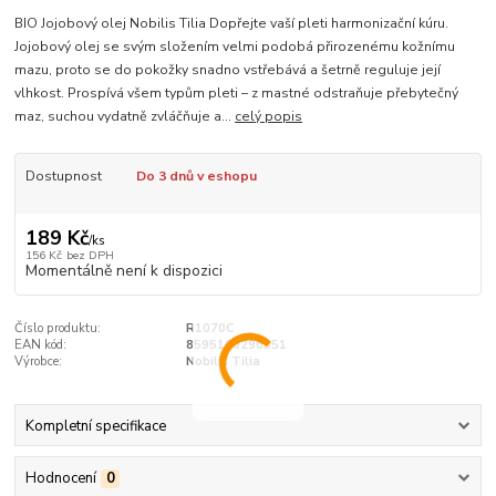
BIO Jojobový olej Nobilis Tilia Dopřejte vaší pleti harmonizační kúru.
Jojobový olej se svým složením velmi podobá přirozenému kožnímu
mazu, proto se do pokožky snadno vstřebává a šetrně reguluje její
vlhkost. Prospívá všem typům pleti – z mastné odstraňuje přebytečný
maz, suchou vydatně zvláčňuje a...
celý popis
Dostupnost
Do 3 dnů v eshopu
189 Kč
/
ks
156 Kč
bez DPH
Momentálně není k dispozici
Číslo produktu:
R1070C
EAN kód:
8595100296351
Výrobce:
Nobilis Tilia
Kompletní specifikace
Hodnocení
0