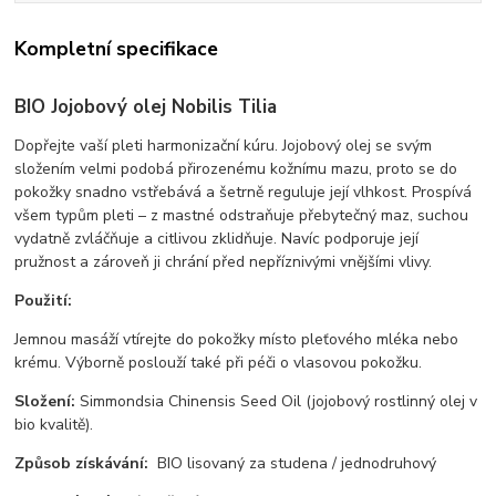
Kompletní specifikace
BIO Jojobový olej Nobilis Tilia
Dopřejte vaší pleti harmonizační kúru. Jojobový olej se svým
složením velmi podobá přirozenému kožnímu mazu, proto se do
pokožky snadno vstřebává a šetrně reguluje její vlhkost. Prospívá
všem typům pleti – z mastné odstraňuje přebytečný maz, suchou
vydatně zvláčňuje a citlivou zklidňuje. Navíc podporuje její
pružnost a zároveň ji chrání před nepříznivými vnějšími vlivy.
Použití:
Jemnou masáží vtírejte do pokožky místo pleťového mléka nebo
krému. Výborně poslouží také při péči o vlasovou pokožku.
Složení:
Simmondsia Chinensis Seed Oil (jojobový rostlinný olej v
bio kvalitě).
Způsob získávání:
BIO lisovaný za studena / jednodruhový