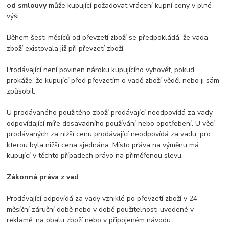
od smlouvy
může kupující požadovat vrácení kupní ceny v plné
výši.
Během šesti měsíců od převzetí zboží se předpokládá, že vada
zboží existovala již při převzetí zboží.
Prodávající není povinen nároku kupujícího vyhovět, pokud
prokáže, že kupující před převzetím o vadě zboží věděl nebo ji sám
způsobil.
U prodávaného použitého zboží prodávající neodpovídá za vady
odpovídající míře dosavadního používání nebo opotřebení. U věcí
prodávaných za nižší cenu prodávající neodpovídá za vadu, pro
kterou byla nižší cena sjednána. Místo práva na výměnu má
kupující v těchto případech právo na přiměřenou slevu.
Zákonná práva z vad
Prodávající odpovídá za vady vzniklé po převzetí zboží v 24
měsíční záruční době nebo v době použitelnosti uvedené v
reklamě, na obalu zboží nebo v připojeném návodu.