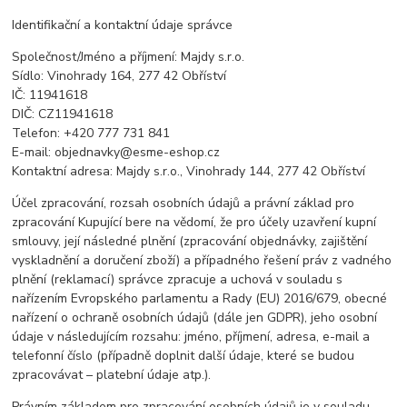
Identifikační a kontaktní údaje správce
Společnost/Jméno a příjmení: Majdy s.r.o.
Sídlo: Vinohrady 164, 277 42 Obříství
IČ: 11941618
DIČ: CZ11941618
Telefon: +420 777 731 841
E-mail: objednavky@esme-eshop.cz
Kontaktní adresa: Majdy s.r.o., Vinohrady 144, 277 42 Obříství
Účel zpracování, rozsah osobních údajů a právní základ pro
zpracování Kupující bere na vědomí, že pro účely uzavření kupní
smlouvy, její následné plnění (zpracování objednávky, zajištění
vyskladnění a doručení zboží) a případného řešení práv z vadného
plnění (reklamací) správce zpracuje a uchová v souladu s
nařízením Evropského parlamentu a Rady (EU) 2016/679, obecné
nařízení o ochraně osobních údajů (dále jen GDPR), jeho osobní
údaje v následujícím rozsahu: jméno, příjmení, adresa, e-mail a
telefonní číslo (případně doplnit další údaje, které se budou
zpracovávat – platební údaje atp.).
Právním základem pro zpracování osobních údajů je v souladu