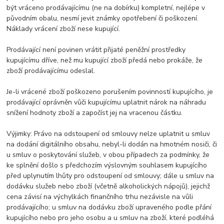
být vráceno prodávajícímu (ne na dobírku) kompletní, nejlépe v
původním obalu, nesmí jevit známky opotřebení či poškození.
Náklady vrácení zboží nese kupující.
Prodávající není povinen vrátit přijaté peněžní prostředky
kupujícímu dříve, než mu kupující zboží předá nebo prokáže, že
zboží prodávajícímu odeslal.
Je-li vrácené zboží poškozeno porušením povinností kupujícího, je
prodávající oprávněn vůči kupujícímu uplatnit nárok na náhradu
snížení hodnoty zboží a započíst jej na vracenou částku.
Výjimky: Právo na odstoupení od smlouvy nelze uplatnit u smluv
na dodání digitálního obsahu, nebyl-li dodán na hmotném nosiči, či
u smluv o poskytování služeb, v obou případech za podmínky, že
ke splnění došlo s předchozím výslovným souhlasem kupujícího
před uplynutím lhůty pro odstoupení od smlouvy; dále u smluv na
dodávku služeb nebo zboží (včetně alkoholických nápojů), jejichž
cena závisí na výchylkách finančního trhu nezávisle na vůli
prodávajícího; u smluv na dodávku zboží upraveného podle přání
kupujícího nebo pro jeho osobu a u smluv na zboží, které podléhá