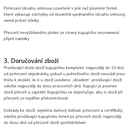
Potvrzení obsahu smlouvy uzavřené v jiné než písemné formě,
které vykazuje odchylky od skutečně ujednaného obsahu smlouvy,
nemá právní účinky.
Převzetí nevyžádaného plnění ze strany kupujícího neznamená
přijetí nabídky.
3. Doručování zboží
Prodávající dodá zboží kupujícímu kompletní, nejpozději do
10 dnů
od potvrzení objednávky, pokud u jednotlivého zboží neuvádí jinou
lhůtu k dodání. Je-li u zboží uvedeno „skladem“, prodávající zboží
odešle nejpozději do dvou pracovních dnů. Kupující je povinen
zboží převzít a zaplatit. Kupujícímu se doporučuje, aby si zboží při
převzetí co nejdříve překontroloval.
Doklady ke zboží, zejména daňový doklad, potvrzení a certifikáty,
odešle prodávající kupujícímu ihned po převzetí zboží, nejpozději
do dvou dnů od převzetí zboží spotřebitelem.