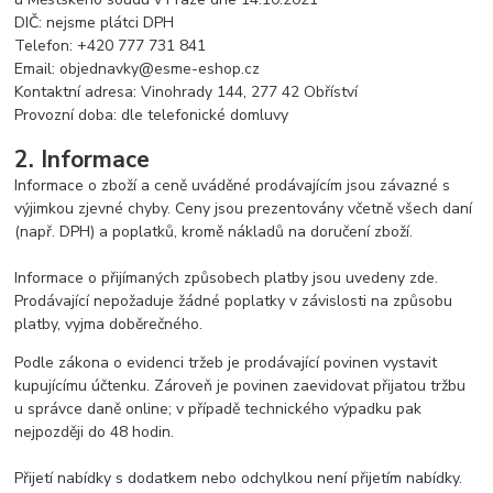
DIČ: nejsme plátci DPH
Telefon: +420 777 731 841
Email: objednavky@esme-eshop.cz
Kontaktní adresa: Vinohrady 144, 277 42 Obříství
Provozní doba: dle telefonické domluvy
2. Informace
Informace o zboží a ceně uváděné prodávajícím jsou závazné s
výjimkou zjevné chyby. Ceny jsou prezentovány včetně všech daní
(např. DPH) a poplatků, kromě nákladů na doručení zboží.
Informace o přijímaných způsobech platby jsou uvedeny
zde
.
Prodávající nepožaduje žádné poplatky v závislosti na způsobu
platby, vyjma doběrečného.
Podle zákona o evidenci tržeb je prodávající povinen vystavit
kupujícímu účtenku. Zároveň je povinen zaevidovat přijatou tržbu
u správce daně online; v případě technického výpadku pak
nejpozději do 48 hodin.
Přijetí nabídky s dodatkem nebo odchylkou není přijetím nabídky.