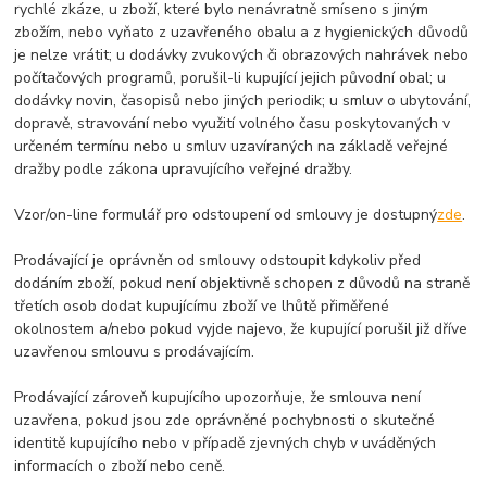
rychlé zkáze, u zboží, které bylo nenávratně smíseno s jiným
zbožím, nebo vyňato z uzavřeného obalu a z hygienických důvodů
je nelze vrátit; u dodávky zvukových či obrazových nahrávek nebo
počítačových programů, porušil-li kupující jejich původní obal; u
dodávky novin, časopisů nebo jiných periodik; u smluv o ubytování,
dopravě, stravování nebo využití volného času poskytovaných v
určeném termínu nebo u smluv uzavíraných na základě veřejné
dražby podle zákona upravujícího veřejné dražby.
Vzor/on-line formulář pro odstoupení od smlouvy je dostupný
zde
.
Prodávající je oprávněn od smlouvy odstoupit kdykoliv před
dodáním zboží, pokud není objektivně schopen z důvodů na straně
třetích osob dodat kupujícímu zboží ve lhůtě přiměřené
okolnostem a/nebo pokud vyjde najevo, že kupující porušil již dříve
uzavřenou smlouvu s prodávajícím.
Prodávající zároveň kupujícího upozorňuje, že smlouva není
uzavřena, pokud jsou zde oprávněné pochybnosti o skutečné
identitě kupujícího nebo v případě zjevných chyb v uváděných
informacích o zboží nebo ceně.