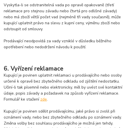
Vyskytla-li se odstranitelná vada po opravě opakovaně (třetí
reklamace pro stejnou závadu nebo čtvrtá pro odlišné závady)
nebo má zboží větší počet vad (nejméně tři vady současně), může
kupující uplatnit právo na slevu z kupní ceny, výměnu zboží nebo
odstoupit od smlouvy.
Prodávající neodpovídá za vady vzniklé v důsledku běžného
opotřebení nebo nedodržení návodu k použití.
6. Vyřízení reklamace
Kupující je povinen uplatnit reklamaci u prodávajícího nebo osoby
určené k opravě bez zbytečného odkladu od zjištění nedostatku.
Učiní-li tak písemně nebo elektronicky, měl by uvést své kontaktní
údaje, popis závady a požadavek na způsob vyřízení reklamace.
Formulář ke stažení
zde
.
Kupující je povinen sdělit prodávajícímu, jaké právo si zvolil při
oznámení vady, nebo bez zbytečného odkladu po oznámení vady.
Změna volby bez souhlasu prodávajícího je možná jen tehdy,