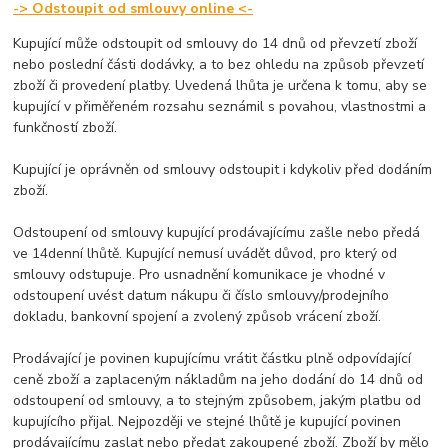
-> Odstoupit od smlouvy online <-
Kupující může odstoupit od smlouvy do
14 dnů
od převzetí zboží
nebo poslední části dodávky, a to bez ohledu na způsob převzetí
zboží či provedení platby. Uvedená lhůta je určena k tomu, aby se
kupující v přiměřeném rozsahu seznámil s povahou, vlastnostmi a
funkčností zboží.
Kupující je oprávněn od smlouvy odstoupit i kdykoliv před dodáním
zboží.
Odstoupení od smlouvy kupující prodávajícímu zašle nebo předá
ve
14denní
lhůtě. Kupující nemusí uvádět důvod, pro který od
smlouvy odstupuje. Pro usnadnění komunikace je vhodné v
odstoupení uvést datum nákupu či číslo smlouvy/prodejního
dokladu, bankovní spojení a zvolený způsob vrácení zboží.
Prodávající je povinen kupujícímu vrátit částku plně odpovídající
ceně zboží a zaplaceným nákladům na jeho dodání do 14 dnů od
odstoupení od smlouvy, a to stejným způsobem, jakým platbu od
kupujícího přijal. Nejpozději ve stejné lhůtě je kupující povinen
prodávajícímu zaslat nebo předat zakoupené zboží. Zboží by mělo