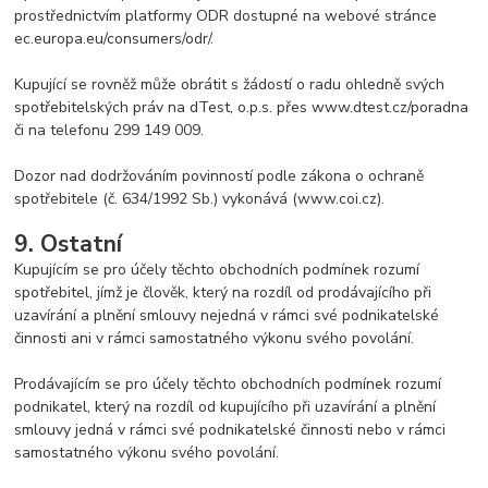
prostřednictvím platformy ODR dostupné na webové stránce
ec.europa.eu/consumers/odr/.
Kupující se rovněž může obrátit s žádostí o radu ohledně svých
spotřebitelských práv na dTest, o.p.s. přes www.dtest.cz/poradna
či na telefonu 299 149 009.
Dozor nad dodržováním povinností podle zákona o ochraně
spotřebitele (č. 634/1992 Sb.) vykonává (www.coi.cz).
9. Ostatní
Kupujícím se pro účely těchto obchodních podmínek rozumí
spotřebitel, jímž je člověk, který na rozdíl od prodávajícího při
uzavírání a plnění smlouvy nejedná v rámci své podnikatelské
činnosti ani v rámci samostatného výkonu svého povolání.
Prodávajícím se pro účely těchto obchodních podmínek rozumí
podnikatel, který na rozdíl od kupujícího při uzavírání a plnění
smlouvy jedná v rámci své podnikatelské činnosti nebo v rámci
samostatného výkonu svého povolání.