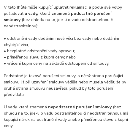
V této lhůtě může kupující uplatnit reklamaci a podle své volby
požadovat
u vady, která znamená podstatné porušení
smlouvy
(bez ohledu na to, jde-li o vadu odstranitelnou či
neodstranitelnou):
• odstranění vady dodáním nové věci bez vady nebo dodáním
chybějící věci;
• bezplatné odstranění vady opravou;
• přiměřenou slevu z kupní ceny; nebo
• vrácení kupní ceny na základě odstoupení od smlouvy.
Podstatné je takové porušení smlouvy, o němž strana porušující
smlouvu již při uzavření smlouvy věděla nebo musela vědět, že by
druhá strana smlouvu neuzavřela, pokud by toto porušení
předvídala.
U vady, která znamená
nepodstatné porušení smlouvy
(bez
ohledu na to, jde-li o vadu odstranitelnou či neodstranitelnou), má
kupující nárok na odstranění vady anebo přiměřenou slevu z kupní
ceny.