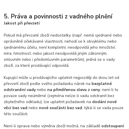
5. Práva a povinnosti z vadného plnění
Jakost při převzetí
Pokud má převzaté zboží nedostatky (např. nemá sjednané nebo
oprávněně očekávané vlastnosti, nehodí se k obvyklému nebo
sjednanému účelu, není kompletní, neodpovídá jeho množství,
míra, hmotnost, nebo jakost neodpovídá jiným zákonným,
smluvním nebo i předsmluvním parametrům), jedná se o vady
zboží, za které prodávající odpovídá.
Kupující může u prodávajícího uplatnit nejpozději do dvou let od
převzetí zboží podle svého požadavku nárok na
bezplatné
odstranění vady
nebo
na přiměřenou slevu z ceny
; není-li to
povaze vady neúměrné (zejména nelze-li vadu odstranit bez
zbytečného odkladu), lze uplatnit požadavek na
dodání nové
věci bez vad
nebo
nové součásti bez vad
, týká-li se vada pouze
této součásti.
Není-li oprava nebo výměna zboží možná, na základě
odstoupení