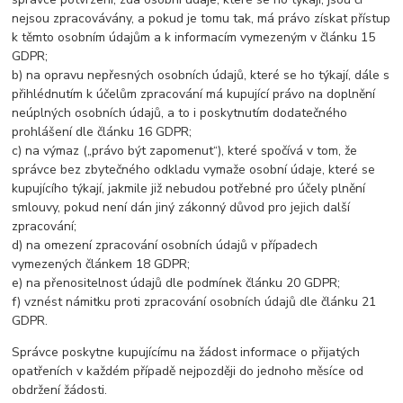
nejsou zpracovávány, a pokud je tomu tak, má právo získat přístup
k těmto osobním údajům a k informacím vymezeným v článku 15
GDPR;
b) na opravu nepřesných osobních údajů, které se ho týkají, dále s
přihlédnutím k účelům zpracování má kupující právo na doplnění
neúplných osobních údajů, a to i poskytnutím dodatečného
prohlášení dle článku 16 GDPR;
c) na výmaz („právo být zapomenut“), které spočívá v tom, že
správce bez zbytečného odkladu vymaže osobní údaje, které se
kupujícího týkají, jakmile již nebudou potřebné pro účely plnění
smlouvy, pokud není dán jiný zákonný důvod pro jejich další
zpracování;
d) na omezení zpracování osobních údajů v případech
vymezených článkem 18 GDPR;
e) na přenositelnost údajů dle podmínek článku 20 GDPR;
f) vznést námitku proti zpracování osobních údajů dle článku 21
GDPR.
Správce poskytne kupujícímu na žádost informace o přijatých
opatřeních v každém případě nejpozději
do jednoho měsíce
od
obdržení žádosti.