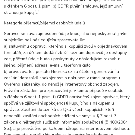
s článkem 6 odst. 1 písm. b) GDPR plnění smlouvy, jejíž smluvní
stranou je kupující.
Kategorie příjemců/příjemci osobních údajů
Správce se zavazuje osobní údaje kupujícího neposkytnout jiným
subjektům než následujícím zpracovatelům:
a) smluvnímu dopravci, kterého si kupující zvolí v objednávkovém
formuláři, za účelem dodání zboží, seznam dopravců je dostupný
zde, přičemž údaje budou poskytnuty v následujícím rozsahu:
jméno, příjmení, adresa, e-mail, telefonní číslo;
b) provozovateli portálu Heureka.cz za účelem generování a
zasílání dotazníků spokojenosti s nákupem v rámci programu
Ověřeno zákazníky, do něhož je internetový obchod zapojen.
Právním základem pro zpracování je v tomto případě v souladu
s článkem 6 odst. 1 písm. f) GDPR oprávněný zájem správce, který
spočívá ve zjišťování spokojenosti kupujícího s nákupem u
správce. Zasílání dotazníků se týká všech kupujících, kteří
neodmítli zasílání obchodních sdělení ve smyslu § 7 odst. 3
zákona o některých službách informační společnosti (č. 480/2004
Sb.), a je prováděno po každém nákupu na internetovém obchodu.
Provozovatel portálu Heureka.cz je oprávněn předanou e-