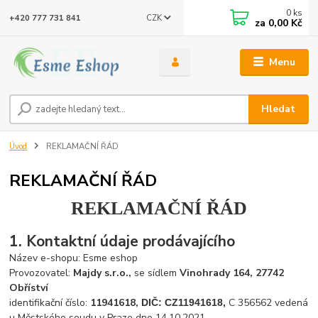
0
ks
CZK
+420 777 731 841
za
0,00 Kč
Menu
Hledat
Úvod
REKLAMAČNÍ ŘÁD
REKLAMAČNÍ ŘÁD
REKLAMAČNÍ ŘÁD
1. Kontaktní údaje prodávajícího
Název e-shopu: Esme eshop
Provozovatel:
Majdy s.r.o.,
se sídlem
Vinohrady 164, 27742
Obříství
identifikační číslo:
11941618
,
C 356562 vedená
DIČ: CZ11941618,
u Městského soudu v Praze dne 14.10.2021