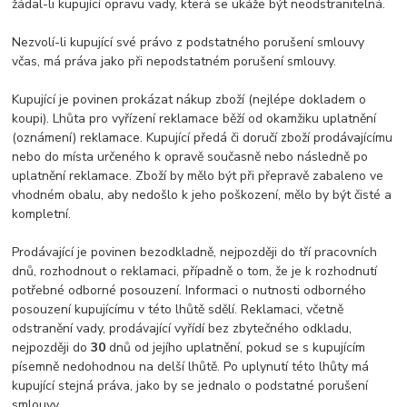
žádal-li kupující opravu vady, která se ukáže být neodstranitelná.
Nezvolí-li kupující své právo z podstatného porušení smlouvy
včas, má práva jako při nepodstatném porušení smlouvy.
Kupující je povinen prokázat nákup zboží (nejlépe dokladem o
koupi). Lhůta pro vyřízení reklamace běží od okamžiku uplatnění
(oznámení) reklamace. Kupující předá či doručí zboží prodávajícímu
nebo do místa určeného k opravě současně nebo následně po
uplatnění reklamace. Zboží by mělo být při přepravě zabaleno ve
vhodném obalu, aby nedošlo k jeho poškození, mělo by být čisté a
kompletní.
Prodávající je povinen bezodkladně, nejpozději do tří pracovních
dnů, rozhodnout o reklamaci, případně o tom, že je k rozhodnutí
potřebné odborné posouzení. Informaci o nutnosti odborného
posouzení kupujícímu v této lhůtě sdělí. Reklamaci, včetně
odstranění vady, prodávající vyřídí bez zbytečného odkladu,
nejpozději do
30
dnů od jejího uplatnění, pokud se s kupujícím
písemně nedohodnou na delší lhůtě. Po uplynutí této lhůty má
kupující stejná práva, jako by se jednalo o podstatné porušení
smlouvy.