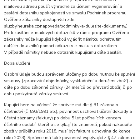
mailovou adresu použít výhradně za účelem vygenerování a
zaslání dotazníku spokojenosti ve smyslu Podmínek programu
Ověřeno zákazníky dostupných zde:
sluzby.heureka.cz/napoveda/podminky-a-dulezite-dokumenty/.
Proti zasílání e-mailových dotazníků v rámci programu Ověřeno
zákazníky může kupující kdykoli vyjádřit námitku odmítnutím
dalších dotazníků pomocí odkazu v e-mailu s dotazníkem.
V případě námitky nebude dotazník kupujícímu dále zasílán.
Doba uložení
Osobní údaje budou správcem uloženy po dobu nutnou ke splnění
smlouvy (zpracování objednávky, vyskladnění a doručení zboží) a
dále po dobu zákonné záruky (24 měsíců od převzetí zboží) či po
dobu poskytnuté záruky smluvní.
Kupující bere na vědomí, že správce má dle § 31 zákona o
účetnictví (č. 593/1991 Sb.), povinnost uschovat účetní doklady a
účetní záznamy (faktury) po dobu 5 let počínajících koncem
účetního období, kterého se týkají (to znamená, pokud nakoupíte
zboží v průběhu roku 2018, musí být faktura uchována do konce
roku 2023). Správce má také povinnost vyplývající z § 47 zákona o