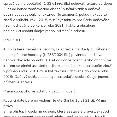
správě daní a poplatků (č. 337/1992 Sb.) uchovat fakturu po dobu
3 let od konce zdaňovacího období, v němž vznikla daňová
povinnost související s fakturou (to znamená, pokud nakoupíte
zboží v průběhu roku 2018, musí být faktura pro účely daňového
řízení uchována do konce roku 2021). Faktura obsahuje
následující osobní údaje: jméno, příjmení a adresu.
PRO PLÁTCE DPH:
Kupující bere rovněž na vědomí, že správce má dle § 35 zákona o
dani z přidané hodnoty (č. 235/2004 Sb.) povinnost uschovat
daňové doklady po dobu 10 let od konce zdaňovacího období, ve
kterém se plnění uskutečnilo (to znamená, pokud nakoupíte zboží
v průběhu roku 2018, musí být faktura uchována do konce roku
2028). Daňový doklad obsahuje následující osobní údaje: jméno,
příjmení a adresu.
Práva kupujícího ve vztahu k osobním údajům
Kupující dále bere na vědomí, že dle článků 15 až 21 GDPR má
právo:
a) na přístup k osobním údajům, které sestává z práva získat od
správce potvrzení, zda osobní údaje, které se ho týkají, jsou či