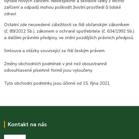
výrobě nových zařízení. Nebezpečné a škodlivé látky z těchto
zařízení a odpadů mohou poškodit životní prostředí či lidské
zdraví.
Ostatní zde neuvedené záležitosti se řídí občanským zákoníkem
(č. 89/2012 Sb.), zákonem o ochraně spotřebitele (č. 634/1992 Sb.)
a dalšími právními předpisy, ve znění pozdějších právních předpisů.
Smlouva a otázky související se řídí českým právem.
Změny obchodních podmínek v jiné než oboustranně
odsouhlasené písemné formě jsou vyloučeny.
Tyto obchodní podmínky jsou účinné od 15. října 2021.
Kontakt na nás