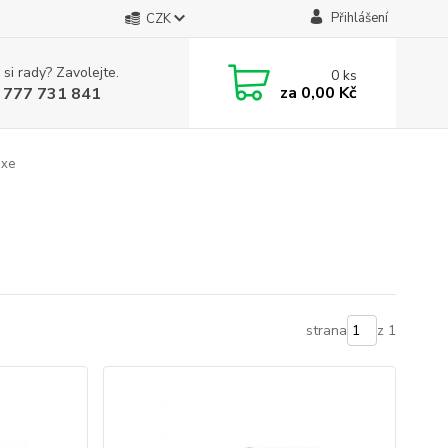
Přihlášení
CZK
 si rady? Zavolejte.
0
ks
za
0,00 Kč
 777 731 841
uxe
strana
z 1