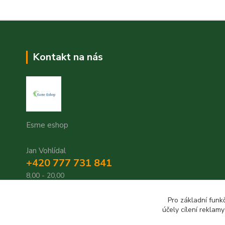
Kontakt na nás
Esme eshop
Jan Vohlídal
+420 777 731 841
8,00 - 20,00
objednavky@esme-eshop.cz
Pro základní funk
účely cílení reklam