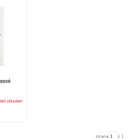
ingové
ení skladem
strana
z 1