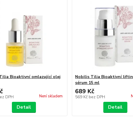
Tilia Bioaktivní omlazující olej
Nobilis Tilia Bioaktivní lift
sérum 15 ml
č
689 Kč
Není skladem
N
ez DPH
569 Kč
bez DPH
Detail
Detail