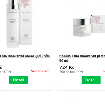
Tilia Bioaktivní omlazující krém
Nobilis Tilia Bioaktivní ple
50 ml
č
724 Kč
Není skladem
N
ez DPH
598 Kč
bez DPH
Detail
Detail