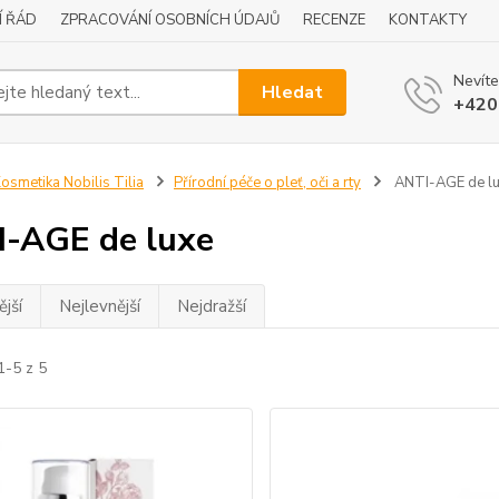
Í ŘÁD
ZPRACOVÁNÍ OSOBNÍCH ÚDAJŮ
RECENZE
KONTAKTY
Nevíte
Hledat
+420
osmetika Nobilis Tilia
Přírodní péče o pleť, oči a rty
ANTI-AGE de l
-AGE de luxe
jší
Nejlevnější
Nejdražší
1-5 z 5