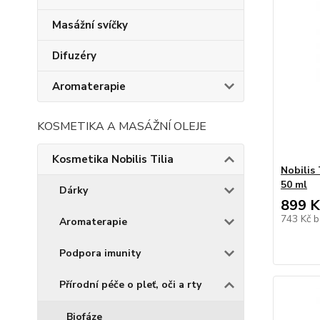
Masážní svíčky
Difuzéry
Aromaterapie
KOSMETIKA A MASÁŽNÍ OLEJE
Kosmetika Nobilis Tilia
Nobilis 
50 ml
Dárky
899 K
743 Kč
b
Aromaterapie
Podpora imunity
Přírodní péče o pleť, oči a rty
Biofáze