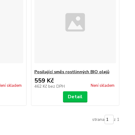
Posilující směs rostlinných BIO olejů
559 Kč
ení skladem
Není skladem
462 Kč
bez DPH
Detail
strana
z 1