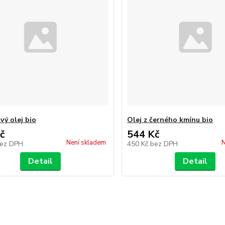
vý olej bio
Olej z černého kmínu bio
č
544 Kč
Není skladem
N
ez DPH
450 Kč
bez DPH
Detail
Detail