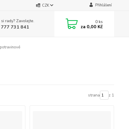
Přihlášení
CZK
 si rady? Zavolejte.
0
ks
za
0,00 Kč
 777 731 841
 potravinové
strana
z 1