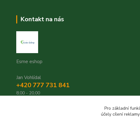
Kontakt na nás
Esme eshop
Jan Vohlídal
+420 777 731 841
8,00 - 20,00
objednavky@esme-eshop.cz
Pro základní funk
účely cílení reklam