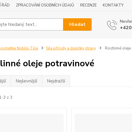
Í ŘÁD
ZPRACOVÁNÍ OSOBNÍCH ÚDAJŮ
RECENZE
KONTAKTY
Nevíte
Hledat
+420
osmetika Nobilis Tilia
Síla přírody a doplňky stravy
Rostlinné oleje
linné oleje potravinové
jší
Nejlevnější
Nejdražší
1-3 z 3