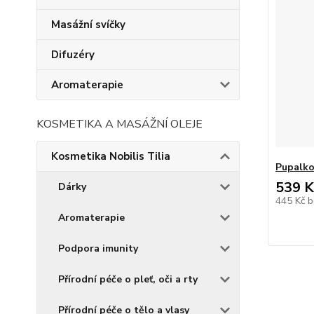
Masážní svíčky
Difuzéry
Aromaterapie
KOSMETIKA A MASÁŽNÍ OLEJE
Kosmetika Nobilis Tilia
Pupalko
539 K
Dárky
445 Kč
b
Aromaterapie
Podpora imunity
Přírodní péče o pleť, oči a rty
Přírodní péče o tělo a vlasy