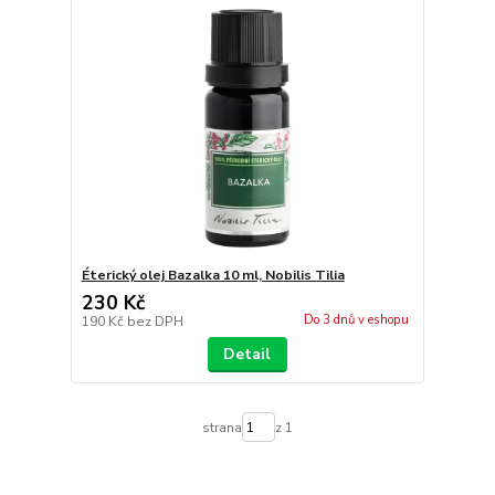
Éterický olej Bazalka 10 ml, Nobilis Tilia
230 Kč
Do 3 dnů v eshopu
190 Kč
bez DPH
Detail
strana
z 1