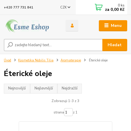
0
ks
CZK
+420 777 731 841
za
0,00 Kč
Menu
Hledat
Úvod
Kosmetika Nobilis Tilia
Aromaterapie
Éterické oleje
Éterické oleje
Nejnovější
Nejlevnější
Nejdražší
Zobrazuji 1-3 z 3
strana
z 1