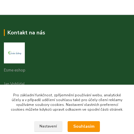
Kontakt na nás
Esme eshop
Jan Vohlídal
+420 777 731 841
Pro základní funkčnost, zpříjemnění používání webu, analytické
8,00 - 20,00
účely a v případě udělení souhlasu také pro účely cílení reklamy
využíváme soubory cookies. Nastavení vlastních preferencí
objednavky@esme-eshop.cz
cookies můžete kdykoli upravit odkazem ve spodní části stránek.
Souhlasím
Nastavení