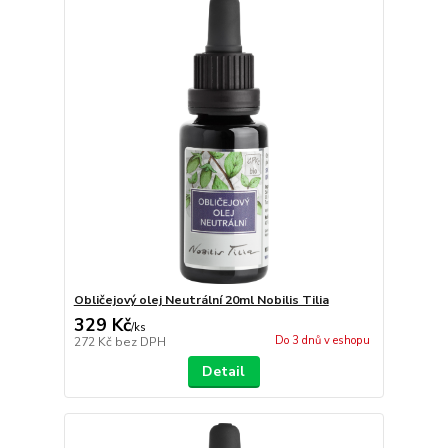
Obličejový olej Neutrální 20ml Nobilis Tilia
329 Kč
/
ks
Do 3 dnů v eshopu
272 Kč
bez DPH
Detail