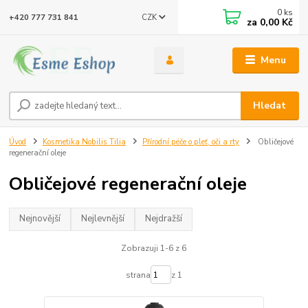
0
ks
CZK
+420 777 731 841
za
0,00 Kč
Menu
Hledat
Úvod
Kosmetika Nobilis Tilia
Přírodní péče o pleť, oči a rty
Obličejové
regenerační oleje
Obličejové regenerační oleje
Nejnovější
Nejlevnější
Nejdražší
Zobrazuji 1-6 z 6
strana
z 1