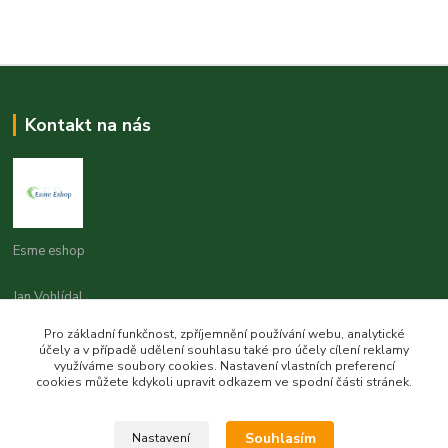
Kontakt na nás
Esme eshop
Jan Vohlídal
+420 777 731 841
Pro základní funkčnost, zpříjemnění používání webu, analytické
8,00 - 20,00
účely a v případě udělení souhlasu také pro účely cílení reklamy
využíváme soubory cookies. Nastavení vlastních preferencí
objednavky@esme-eshop.cz
cookies můžete kdykoli upravit odkazem ve spodní části stránek.
Souhlasím
Nastavení