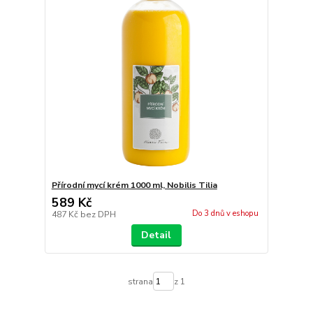
Přírodní mycí krém 1000 ml, Nobilis Tilia
589 Kč
Do 3 dnů v eshopu
487 Kč
bez DPH
Detail
strana
z 1