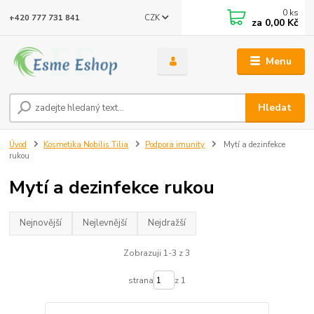
0
ks
CZK
+420 777 731 841
za
0,00 Kč
Menu
Hledat
Úvod
Kosmetika Nobilis Tilia
Podpora imunity
Mytí a dezinfekce
rukou
Mytí a dezinfekce rukou
Nejnovější
Nejlevnější
Nejdražší
Zobrazuji 1-3 z 3
strana
z 1