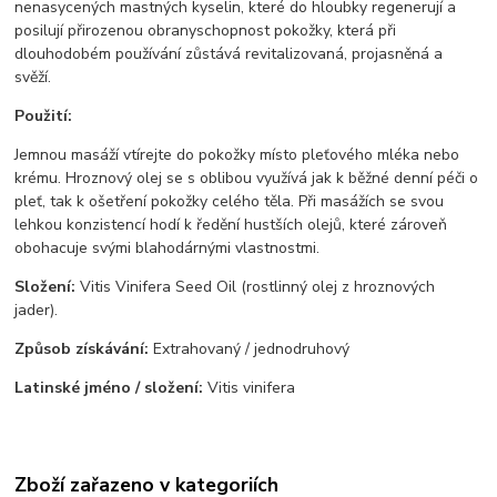
nenasycených mastných kyselin, které do hloubky regenerují a
posilují přirozenou obranyschopnost pokožky, která při
dlouhodobém používání zůstává revitalizovaná, projasněná a
svěží.
Použití:
Jemnou masáží vtírejte do pokožky místo pleťového mléka nebo
krému. Hroznový olej se s oblibou využívá jak k běžné denní péči o
pleť, tak k ošetření pokožky celého těla. Při masážích se svou
lehkou konzistencí hodí k ředění hustších olejů, které zároveň
obohacuje svými blahodárnými vlastnostmi.
Složení:
Vitis Vinifera Seed Oil (rostlinný olej z hroznových
jader).
Způsob získávání:
Extrahovaný / jednodruhový
Latinské jméno / složení:
Vitis vinifera
Zboží zařazeno v kategoriích