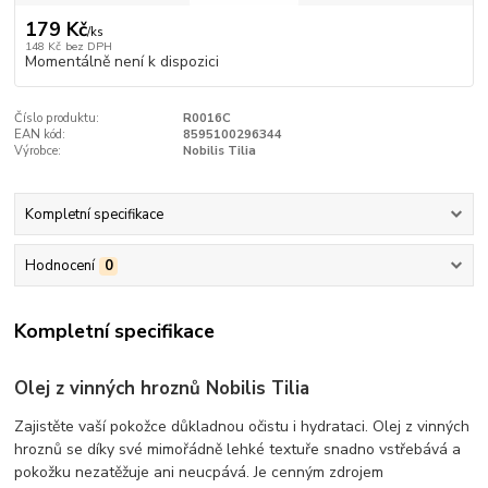
179 Kč
/
ks
148 Kč
bez DPH
Momentálně není k dispozici
Číslo produktu:
R0016C
EAN kód:
8595100296344
Výrobce:
Nobilis Tilia
Kompletní specifikace
Hodnocení
0
Kompletní specifikace
Olej z vinných hroznů Nobilis Tilia
Zajistěte vaší pokožce důkladnou očistu i hydrataci. Olej z vinných
hroznů se díky své mimořádně lehké textuře snadno vstřebává a
pokožku nezatěžuje ani neucpává. Je cenným zdrojem