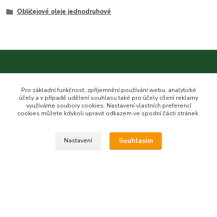
Obličejové oleje jednodruhové
Kontakt na nás
Pro základní funkčnost, zpříjemnění používání webu, analytické
účely a v případě udělení souhlasu také pro účely cílení reklamy
využíváme soubory cookies. Nastavení vlastních preferencí
cookies můžete kdykoli upravit odkazem ve spodní části stránek.
Esme eshop
Souhlasím
Nastavení
Jan Vohlídal
+420 777 731 841
8,00 - 20,00
objednavky@esme-eshop.cz