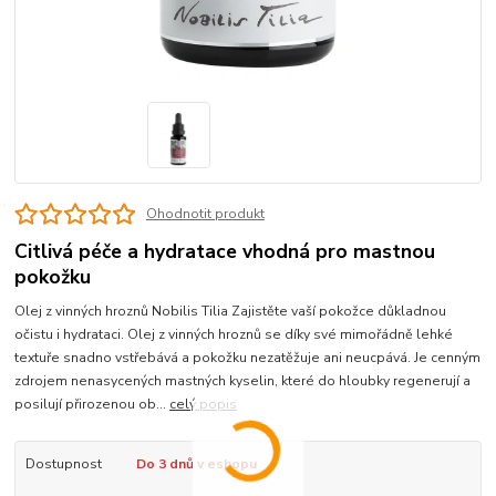
Ohodnotit produkt
Citlivá péče a hydratace vhodná pro mastnou
pokožku
Olej z vinných hroznů Nobilis Tilia Zajistěte vaší pokožce důkladnou
očistu i hydrataci. Olej z vinných hroznů se díky své mimořádně lehké
textuře snadno vstřebává a pokožku nezatěžuje ani neucpává. Je cenným
zdrojem nenasycených mastných kyselin, které do hloubky regenerují a
posilují přirozenou ob...
celý popis
Dostupnost
Do 3 dnů v eshopu