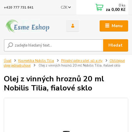
0
ks
CZK
+420 777 731 841
za
0,00 Kč
Menu
Hledat
Úvod
Kosmetika Nobilis Tilia
Přírodní péče o pleť, oči a rty
Obličejové
oleje jednodruhové
Olej z vinných hroznů 20 ml Nobilis Tilia, fialové sklo
Olej z vinných hroznů 20 ml
Nobilis Tilia, fialové sklo