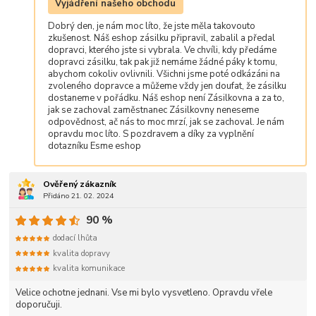
Vyjádření našeho obchodu
Dobrý den, je nám moc líto, že jste měla takovouto
zkušenost. Náš eshop zásilku připravil, zabalil a předal
dopravci, kterého jste si vybrala. Ve chvíli, kdy předáme
dopravci zásilku, tak pak již nemáme žádné páky k tomu,
abychom cokoliv ovlivnili. Všichni jsme poté odkázáni na
zvoleného dopravce a můžeme vždy jen doufat, že zásilku
dostaneme v pořádku. Náš eshop není Zásilkovna a za to,
jak se zachoval zaměstnanec Zásilkovny neneseme
odpovědnost, ač nás to moc mrzí, jak se zachoval. Je nám
opravdu moc líto. S pozdravem a díky za vyplnění
dotazníku Esme eshop
Ověřený zákazník
Přidáno 21. 02. 2024
90 %
dodací lhůta
kvalita dopravy
kvalita komunikace
Velice ochotne jednani. Vse mi bylo vysvetleno. Opravdu vřele
doporučuji.