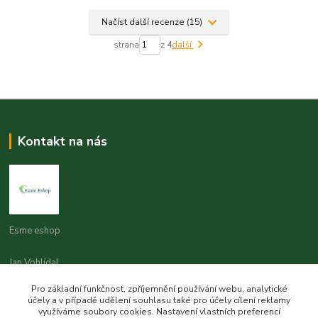
Načíst další recenze (15)
strana
z 4
další
Kontakt na nás
Esme eshop
Jan Vohlídal
+420 777 731 841
Pro základní funkčnost, zpříjemnění používání webu, analytické
8,00 - 20,00
účely a v případě udělení souhlasu také pro účely cílení reklamy
využíváme soubory cookies. Nastavení vlastních preferencí