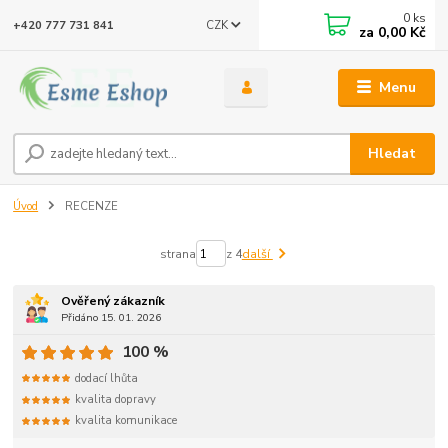
0
ks
CZK
+420 777 731 841
za
0,00 Kč
Menu
Hledat
Úvod
RECENZE
strana
z 4
další
Ověřený zákazník
Přidáno 15. 01. 2026
100 %
dodací lhůta
kvalita dopravy
kvalita komunikace