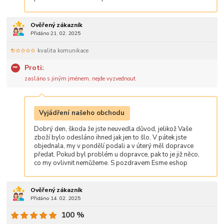
Ověřený zákazník
Přidáno 21. 02. 2025
kvalita komunikace
Proti:
zasláno s jiným jménem, nejde vyzvednout
Vyjádření našeho obchodu
Dobrý den, škoda že jste neuvedla důvod, jelikož Vaše
zboží bylo odesláno ihned jak jen to šlo. V pátek jste
objednala, my v pondělí podali a v úterý měl dopravce
předat. Pokud byl problém u dopravce, pak to je již něco,
co my ovlivnit nemůžeme. S pozdravem Esme eshop
Ověřený zákazník
Přidáno 14. 02. 2025
100 %