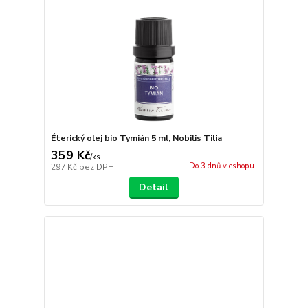
Éterický olej bio Tymián 5 ml, Nobilis Tilia
359 Kč
/
ks
Do 3 dnů v eshopu
297 Kč
bez DPH
Detail