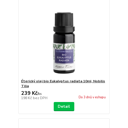
Éterický olej bio Eukalyptus radiata 10ml, Nobilis
Tilia
239 Kč
/
ks
Do 3 dnů v eshopu
198 Kč
bez DPH
Detail