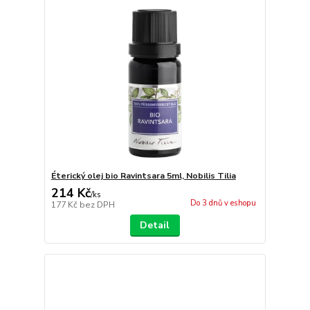
Éterický olej bio Ravintsara 5ml, Nobilis Tilia
214 Kč
/
ks
Do 3 dnů v eshopu
177 Kč
bez DPH
Detail