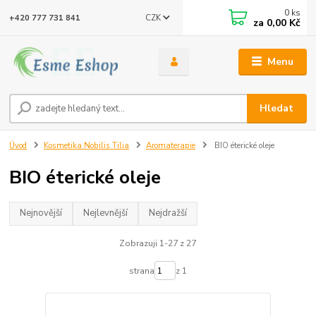
0
ks
CZK
+420 777 731 841
za
0,00 Kč
Menu
Hledat
Úvod
Kosmetika Nobilis Tilia
Aromaterapie
BIO éterické oleje
BIO éterické oleje
Nejnovější
Nejlevnější
Nejdražší
Zobrazuji 1-27 z 27
strana
z 1