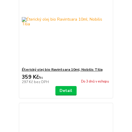
Éterický olej bio Ravintsara 10ml, Nobilis Tilia
359 Kč
/
ks
Do 3 dnů v eshopu
297 Kč
bez DPH
Detail