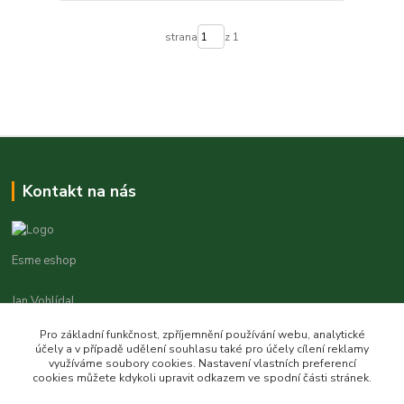
strana
z 1
Kontakt na nás
Esme eshop
Jan Vohlídal
+420 777 731 841
Pro základní funkčnost, zpříjemnění používání webu, analytické
8,00 - 20,00
účely a v případě udělení souhlasu také pro účely cílení reklamy
využíváme soubory cookies. Nastavení vlastních preferencí
objednavky@esme-eshop.cz
cookies můžete kdykoli upravit odkazem ve spodní části stránek.