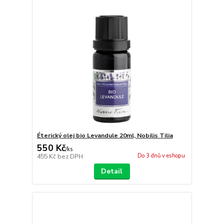
Éterický olej bio Levandule 20ml, Nobilis Tilia
550 Kč
/
ks
Do 3 dnů v eshopu
455 Kč
bez DPH
Detail