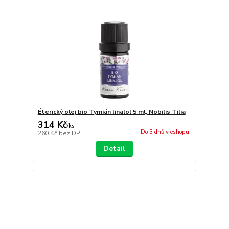
Éterický olej bio Tymián linalol 5 ml, Nobilis Tilia
314 Kč
/
ks
Do 3 dnů v eshopu
260 Kč
bez DPH
Detail