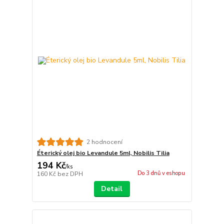
2 hodnocení
Éterický olej bio Levandule 5ml, Nobilis Tilia
194 Kč
/
ks
Do 3 dnů v eshopu
160 Kč
bez DPH
Detail