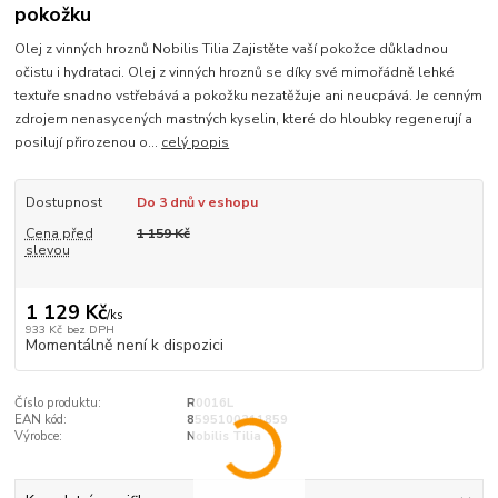
pokožku
Olej z vinných hroznů Nobilis Tilia Zajistěte vaší pokožce důkladnou
očistu i hydrataci. Olej z vinných hroznů se díky své mimořádně lehké
textuře snadno vstřebává a pokožku nezatěžuje ani neucpává. Je cenným
zdrojem nenasycených mastných kyselin, které do hloubky regenerují a
posilují přirozenou o...
celý popis
Dostupnost
Do 3 dnů v eshopu
Cena před
1 159 Kč
slevou
1 129 Kč
/
ks
933 Kč
bez DPH
Momentálně není k dispozici
Číslo produktu:
R0016L
EAN kód:
8595100211859
Výrobce:
Nobilis Tilia