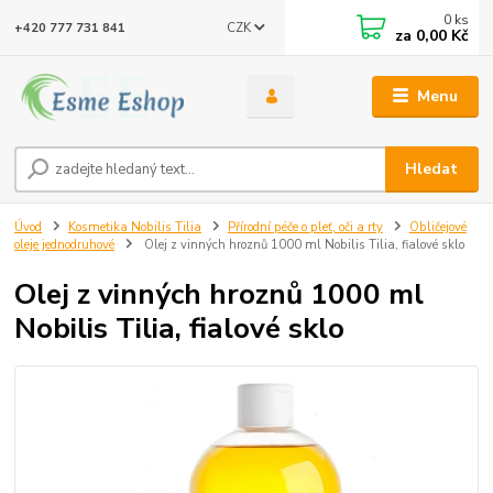
0
ks
CZK
+420 777 731 841
za
0,00 Kč
Menu
Hledat
Úvod
Kosmetika Nobilis Tilia
Přírodní péče o pleť, oči a rty
Obličejové
oleje jednodruhové
Olej z vinných hroznů 1000 ml Nobilis Tilia, fialové sklo
Olej z vinných hroznů 1000 ml
Nobilis Tilia, fialové sklo