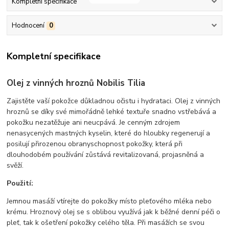
Kompletní specifikace
Hodnocení
0
Kompletní specifikace
Olej z vinných hroznů Nobilis Tilia
Zajistěte vaší pokožce důkladnou očistu i hydrataci. Olej z vinných
hroznů se díky své mimořádně lehké textuře snadno vstřebává a
pokožku nezatěžuje ani neucpává. Je cenným zdrojem
nenasycených mastných kyselin, které do hloubky regenerují a
posilují přirozenou obranyschopnost pokožky, která při
dlouhodobém používání zůstává revitalizovaná, projasněná a
svěží.
Použití:
Jemnou masáží vtírejte do pokožky místo pleťového mléka nebo
krému. Hroznový olej se s oblibou využívá jak k běžné denní péči o
pleť, tak k ošetření pokožky celého těla. Při masážích se svou