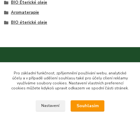
BIO Éterické oleje
Aromaterapie
BIO éterické oleje
Kontakt na nás
Pro základní funkčnost, zpříjemnění používání webu, analytické
účely a v případě udělení souhlasu také pro účely cílení reklamy
využíváme soubory cookies. Nastavení vlastních preferencí
cookies můžete kdykoli upravit odkazem ve spodní části stránek.
Esme eshop
Souhlasím
Nastavení
Jan Vohlídal
+420 777 731 841
8,00 - 20,00