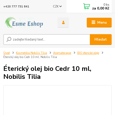
0
ks
CZK
+420 777 731 841
za
0,00 Kč
Menu
Hledat
Úvod
Kosmetika Nobilis Tilia
Aromaterapie
BIO éterické oleje
Éterický olej bio Cedr 10 ml, Nobilis Tilia
Éterický olej bio Cedr 10 ml,
Nobilis Tilia