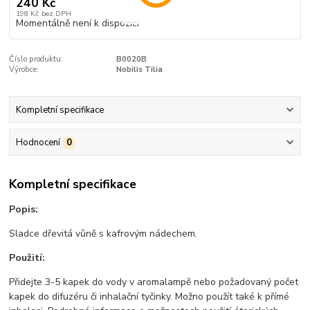
240 Kč
198 Kč
bez DPH
Momentálně není k dispozici
Číslo produktu:
B0020B
Výrobce:
Nobilis Tilia
Kompletní specifikace
Hodnocení
0
Kompletní specifikace
Popis:
Sladce dřevitá vůně s kafrovým nádechem.
Použití:
Přidejte 3-5 kapek do vody v aromalampě nebo požadovaný počet
kapek do difuzéru či inhalační tyčinky. Možno použít také k přímé