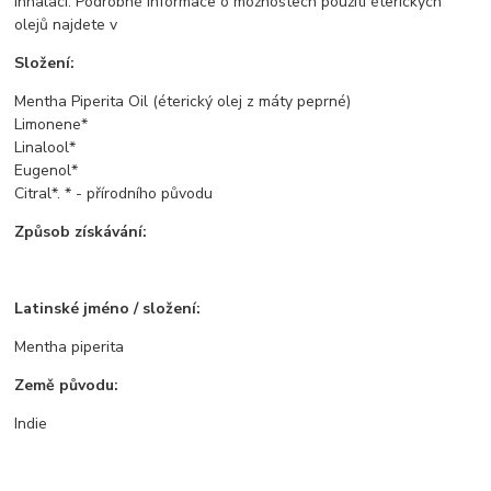
inhalaci. Podrobné informace o možnostech použití éterických
olejů najdete v
Složení:
Mentha Piperita Oil (éterický olej z máty peprné)
Limonene*
Linalool*
Eugenol*
Citral*. * - přírodního původu
Způsob získávání:
Latinské jméno / složení:
Mentha piperita
Země původu:
Indie