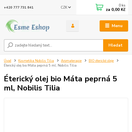
0
ks
CZK
+420 777 731 841
za
0,00 Kč
Menu
Hledat
Úvod
Kosmetika Nobilis Tilia
Aromaterapie
BIO éterické oleje
Éterický olej bio Máta peprná 5 ml, Nobilis Tilia
Éterický olej bio Máta peprná 5
ml, Nobilis Tilia