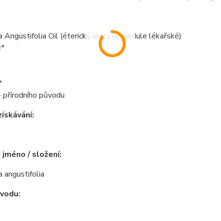
 Angustifolia Oil (éterický olej z levandule lékařské)
e*
*
 - přírodního původu
ískávání:
 jméno / složení:
 angustifolia
vodu: