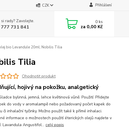
Přihlášení
CZK
 si rady? Zavolejte.
0
ks
za
0,00 Kč
 777 731 841
olej bio Levandule 20ml, Nobilis Tilia
ilis Tilia
Ohodnotit produkt
dňující, hojivý na pokožku, analgetický
Sladce bylinná, jemná, lehce květinová vůně. Použití: Přidejte
pek do vody v aromalampě nebo požadovaný počet kapek do
u či inhalační tyčinky. Možno použít také k přímé inhalaci.
né informace o možnostech použití éterických olejů najdete v
í: Lavandula Angustifol...
celý popis