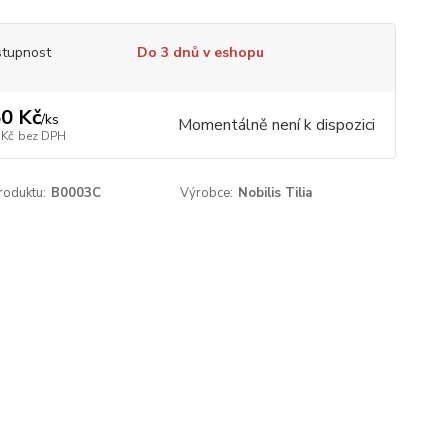
tupnost
Do 3 dnů v eshopu
0 Kč
/
ks
Momentálně není k dispozici
 Kč
bez DPH
roduktu:
B0003C
Výrobce:
Nobilis Tilia