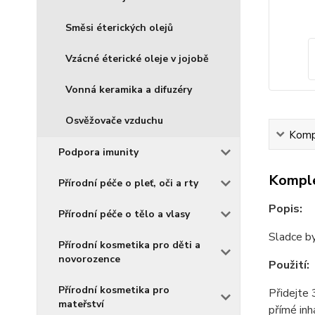
Směsi éterických olejů
Vzácné éterické oleje v jojobě
Vonná keramika a difuzéry
Osvěžovače vzduchu
Kompl
Podpora imunity
Komple
Přírodní péče o pleť, oči a rty
Popis:
Přírodní péče o tělo a vlasy
Sladce by
Přírodní kosmetika pro děti a
novorozence
Použití:
Přírodní kosmetika pro
Přidejte 
mateřství
přímé inh