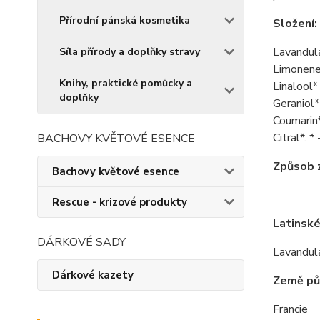
Přírodní pánská kosmetika
Složení:
Lavandula
Síla přírody a doplňky stravy
Limonen
Knihy, praktické pomůcky a
Linalool*
doplňky
Geraniol*
Coumarin
Citral*. *
BACHOVY KVĚTOVÉ ESENCE
Způsob z
Bachovy květové esence
Rescue - krizové produkty
Latinské
DÁRKOVÉ SADY
Lavandula
Dárkové kazety
Země pů
Francie