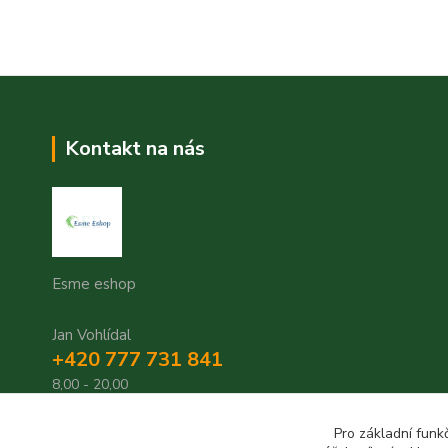
Kontakt na nás
Esme eshop
Jan Vohlídal
+420 777 731 841
8,00 - 20,00
objednavky@esme-eshop.cz
Pro základní funk