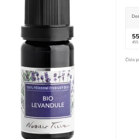
Dos
55
455
Číslo p