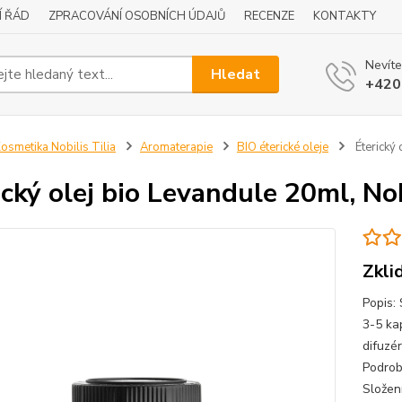
Í ŘÁD
ZPRACOVÁNÍ OSOBNÍCH ÚDAJŮ
RECENZE
KONTAKTY
Nevíte
Hledat
+420
osmetika Nobilis Tilia
Aromaterapie
BIO éterické oleje
Éterický 
ický olej bio Levandule 20ml, Nob
Zkli
Popis: 
3-5 ka
difuzér
Podrob
Složen