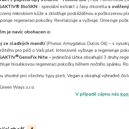
GAKTIV® BioSKN
- speciální extrakt z řasy chlorella
s ověřený
rozený mikrobiom kůže a zklidňuje podrážděnou a poškozenou pl
poruje regeneraci pokožky. Revitalizuje a vyživuje. Omezuje pošk
ém je navíc obohacen o:
j ze sladkých mandlí
(Prunus Amygdalus Dulcis Oil) – s vysok
ežitého pro péči o Vaši pleť. Intenzivně vyživuje a regeneruje poko
®
GAKTIV
GenoFix Nite –
jedinečná látka obsahující 3 druhy re
chluje hloubkovou regeneraci pokožky během nočního spánku. Roz
u vhodné pro všechny typy pleti, Vegan a obsahují výhradně čistě
obce: Green Ways s.r.o.
V případě zájmu nás
kon