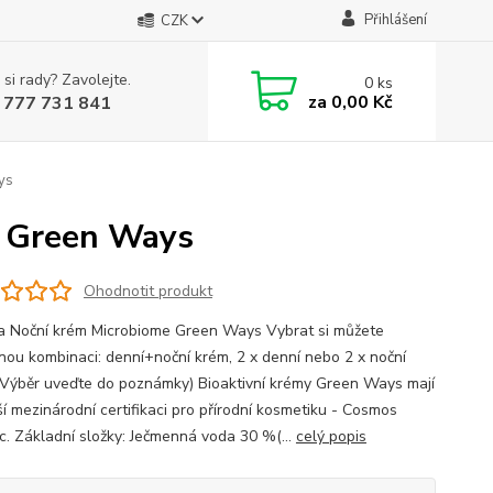
Přihlášení
CZK
 si rady? Zavolejte.
0
ks
za
0,00 Kč
 777 731 841
ys
g Green Ways
Ohodnotit produkt
a Noční krém Microbiome Green Ways Vybrat si můžete
lnou kombinaci: denní+noční krém, 2 x denní nebo 2 x noční
(Výběr uveďte do poznámky) Bioaktivní krémy Green Ways mají
ší mezinárodní certifikaci pro přírodní kosmetiku - Cosmos
c. Základní složky: Ječmenná voda 30 %(...
celý popis