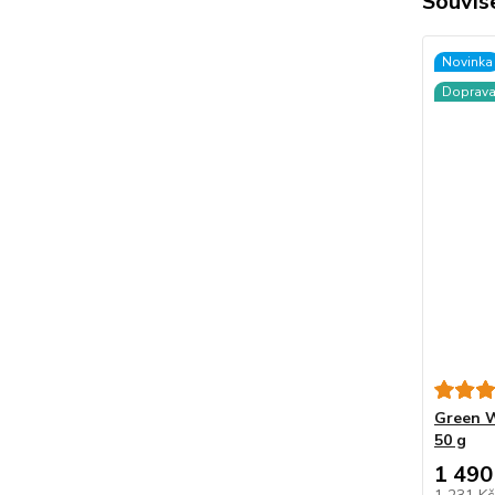
Souvise
Novinka
Doprav
Green W
50 g
1 490