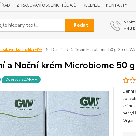
Í ŘÁD
ZPRACOVÁNÍ OSOBNÍCH ÚDAJŮ
RECENZE
KONTAKTY
Nevíte
Hledat
+420
ioaktivní kosmetika GW
Denní a Noční krém Microbiome 50 g Green Wa
í a Noční krém Microbiome 50 
Doprava ZDARMA
Denní 
libovo
krém. 
nejvyš
Organi