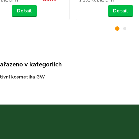
č
bez DPH
1 231 Kč
bez DPH
Detail
Detail
zařazeno v kategoriích
tivní kosmetika GW