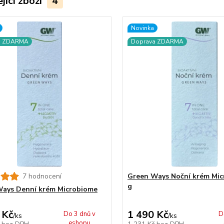
jící zboží
4
Novinka
a ZDARMA
Doprava ZDARMA
7 hodnocení
Green Ways Noční krém Mic
g
ays Denní krém Microbiome
 Kč
1 490 Kč
Do 3 dnů v
D
/
ks
/
ks
eshopu