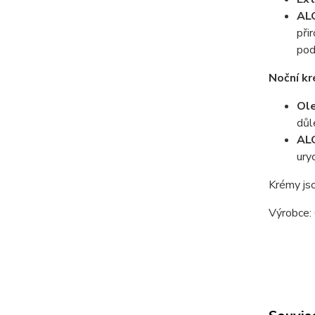
AL
při
pod
Noční kr
Ole
důl
AL
ury
Krémy jso
Výr