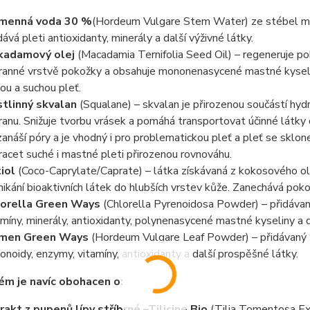
čmenná voda 30 %
(Hordeum Vulgare Stem Water) ze stébel mla
ává pleti antioxidanty, minerály a další výživné látky.
kadamový olej
(Macadamia Ternifolia Seed Oil) – regeneruje poko
ranné vrstvě pokožky a obsahuje mononenasycené mastné kyseliny 
lou a suchou pleť.
tlinný skvalan
(Squalane) – skvalan je přirozenou součástí hyd
ranu. Snižuje tvorbu vrásek a pomáhá transportovat účinné látky 
anáší póry a je vhodný i pro problematickou pleť a pleť se sklon
racet suché i mastné pleti přirozenou rovnováhu.
iol
(Coco-Caprylate/Caprate) – látka získávaná z kokosového ole
nikání bioaktivních látek do hlubších vrstev kůže. Zanechává po
lorella Green Ways
(Chlorella Pyrenoidosa Powder) – přidávan
amíny, minerály, antioxidanty, polynenasycené mastné kyseliny a 
čmen Green Ways
(Hordeum Vulgare Leaf Powder) – přidávaný z
vonoidy, enzymy, vitamíny, antioxidanty a další prospěšné látky.
ém je navíc obohacen o:
rakt z pupenů lípy stříbrné –Tilicine Bio
(Tilia Tomentosa Extr