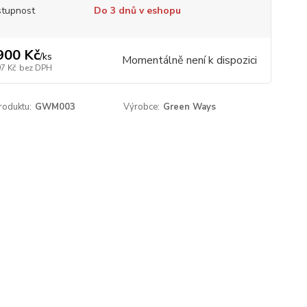
tupnost
Do 3 dnů v eshopu
900 Kč
/
ks
Momentálně není k dispozici
97 Kč
bez DPH
roduktu:
GWM003
Výrobce:
Green Ways