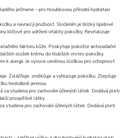
dého ječmene – pro hloubkovou přírodní hydrataci.
žku a navrací jí pružnost. Složením je blízký lipidové
klíčové pro udržení vitality pokožky. Revitalizuje
ratačního faktoru kůže. Poskytuje pokožce antioxidační
dalších složek krému do hlubších vrstev pokožky.
em k alergii. Je vysoce ceněnou složkou pro schopnost
je. Zvláčňuje, změkčuje a vyhlazuje pokožku. Zlepšuje
kožku hedvábně jemnou.
á za studena pro zachování účinných látek. Dodává pleti
další prospěšné látky.
a studena pro zachování účinných látek. Dodává pleti
act) - zajišťuje výživu a dlouhotrvající hydrataci pleti