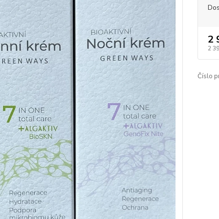
Dos
2 
2 3
Číslo p