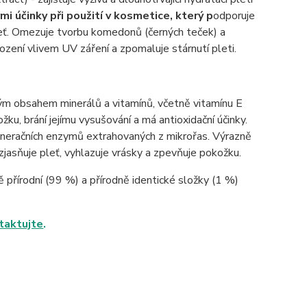
mi účinky při použití v kosmetice, který p
odporuje
eť. Omezuje tvorbu komedonů (černých teček) a
ození vlivem UV záření a zpomaluje stárnutí pleti.
ým obsahem minerálů a vitamínů, včetně vitamínu E
žku, brání jejímu vysušování a má antioxidační účinky.
generačních enzymů extrahovaných z mikrořas. Výrazně
jasňuje pleť, vyhlazuje vrásky a zpevňuje pokožku.
 přírodní (99 %) a přírodně identické složky (1 %)
taktujte
.