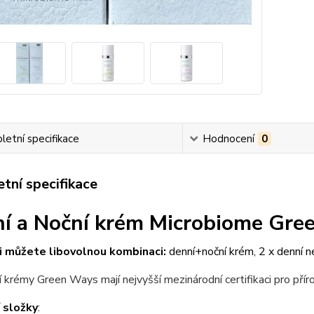
etní specifikace
Hodnocení
0
tní specifikace
í a Noční krém Microbiome Gre
i můžete libovolnou kombinaci:
denní+noční krém, 2 x denní 
í krémy Green Ways mají nejvyšší mezinárodní certifikaci pro pří
 složky
: