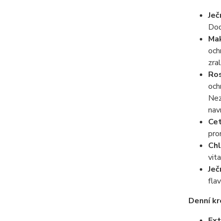
Je
Dod
Ma
och
zra
Ros
och
Nez
nav
Cet
pro
Ch
vit
Je
fla
Denní kr
Ext