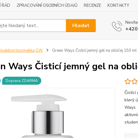
Í ŘÁD
ZPRACOVÁNÍ OSOBNÍCH ÚDAJŮ
RECENZE
KONTAKTY
Nevíte
Hledat
+420
ioaktivní kosmetika GW
Green Ways Čisticí jemný gel na obličej 150 ml
n Ways Čisticí jemný gel na obli
Doprava ZDARMA
Čistící
který ú
Ways. 
aktivn
studen