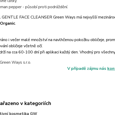
ivné látky.
man pepper - působí proti podráždění.
gel GENTLE FACE CLEANSER Green Ways má nejvyšší mezinárodní
Organic
.
áno i večer malé množství na navlhčenou pokožku obličeje, pro
ování obličeje včetně očí.
drží na cca 60-100 dní při aplikaci každý den. Vhodný pro všechny
obce: Green Ways s.r.o.
V případě zájmu nás
kon
zařazeno v kategoriích
tivní kosmetika GW