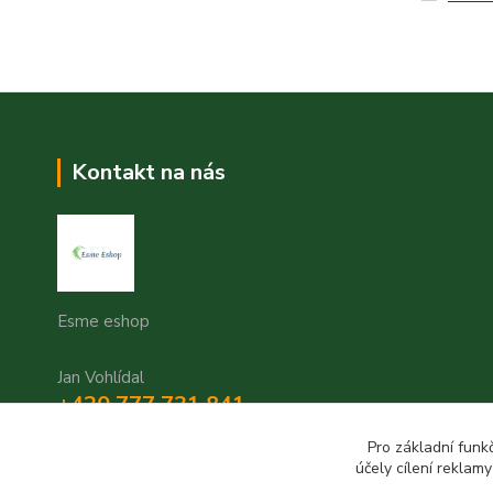
Kontakt na nás
Esme eshop
Jan Vohlídal
+420 777 731 841
8,00 - 20,00
Pro základní funk
účely cílení reklam
objednavky@esme-eshop.cz