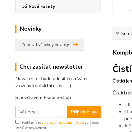
Dárkové kazety
Novinky
Kompl
Zobrazit všechny novinky
Komple
Chci zasílat newsletter
Čist
Newsletter bude odesílán na Vámi
Čisticí j
vložený kontaktní e-mail :-)
Čistící g
S pozdravem Esme e-shop
TIL
Chl
Přihlásit se
pol
Souhlasím se
zpracováním osobních údajů
za účelem
Ječ
rozesílky newsletteru.