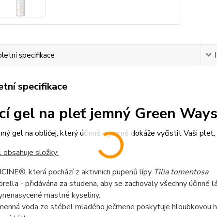
etní specifikace
tní specifikace
ící gel na pleť jemný Green Way
emný gel na obličej, který účinně a jemně dokáže vyčistit Vaši ple
el obsahuje složky:
ICINE®, která pochází z aktivních pupenů lípy
Tilia tomentosa
orella - přidávána za studena, aby se zachovaly všechny účinné lát
ynenasycené mastné kyseliny.
menná voda ze stébel mladého ječmene poskytuje hloubkovou hydr