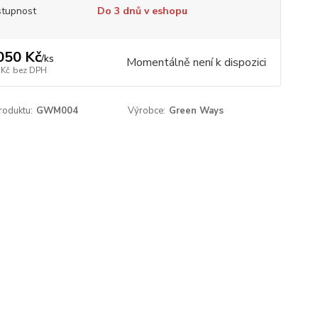
tupnost
Do 3 dnů v eshopu
050 Kč
/
ks
Momentálně není k dispozici
 Kč
bez DPH
roduktu:
GWM004
Výrobce:
Green Ways