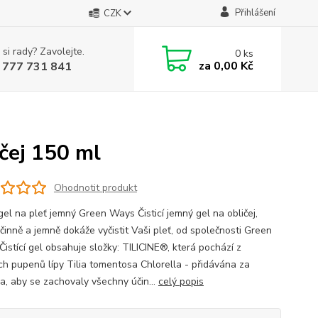
Přihlášení
CZK
 si rady? Zavolejte.
0
ks
za
0,00 Kč
 777 731 841
čej 150 ml
Ohodnotit produkt
 gel na pleť jemný Green Ways Čisticí jemný gel na obličej,
činně a jemně dokáže vyčistit Vaši pleť, od společnosti Green
Čistící gel obsahuje složky: TILICINE®, která pochází z
ích pupenů lípy Tilia tomentosa Chlorella - přidávána za
a, aby se zachovaly všechny účin...
celý popis