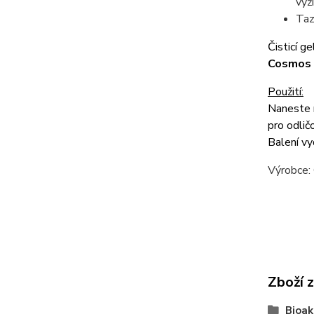
výž
Taz
Čisticí 
Cosmos 
Použití:
Naneste r
pro odlič
Balení vy
Výr
Zboží 
Bioak