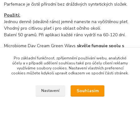
Parfemace je čistě přírodní bez dráždivých syntetických složek.
Použití:
Jednou denně (ideálně ráno) jemně naneste na vyčištěnou pleť.
Vhodný pro citlivou pleť i pro oblast očního okolí.
Balení 50 gramů. Při aplikaci každé ráno vydrží na 60-120 dní.
Microbiome Day Cream Green Ways
skvěle funguje spolu s
Nočním krémem Green Ways.
Pro základní funkčnost, zpříjemnění používání webu, analytické
účely a v případě udělení souhlasu také pro účely cílení reklamy
Výrobce: Green Ways s.r.o.
využíváme soubory cookies. Nastavení vlastních preferencí
cookies můžete kdykoli upravit odkazem ve spodní části stránek.
V případě zájmu nás 
kontaktujte
.
Souhlasím
Nastavení
Zboží zařazeno v kategoriích
Bioaktivní kosmetika GW