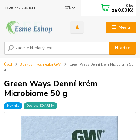
0
ks
CZK
+420 777 731 841
za
0,00 Kč
Menu
Hledat
Úvod
Bioaktivní kosmetika GW
Green Ways Denní krém Microbiome 50
g
Green Ways Denní krém
Microbiome 50 g
Novinka
Doprava ZDARMA