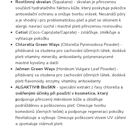
Rostlinný skvalan
(Squalane) - skvalan je přirozenou
součástí hydratačního faktoru kůže, který poskytuje pokožce
antioxidační ochranu a snižuje tvorbu vrásek. Nezanáší póry
a je vhodný i pro problematickou pleť a pleť se sklonem k
alergii, navrací suché i mastné pleti přirozenou rovnováhu.
Cetiol
(Coco-Caprylate/Caprate) - zvláčňuje, změkčuje a
vyhlazuje pokožku
Chlorella Green Ways
(Chlorella Pyrenoidosa Powder) -
přidávaná za studena pro zachování účinných látek, dodává
pleti vitamíny, minerály, antioxidanty, polynenasycené
mastné kyseliny a další
Ječmen Green Ways
(Hordeum Vulgare Leaf Powder) -
přidávaný za studena pro zachování účinných látek, dodává
pleti flavonoidy, enzymy, vitamíny, antioxidanty
ALGAKTIV® BioSKN
- speciální extrakt z řasy chlorella
s
ověřenými účinky při použití v kosmetice, který
p
odporuje přirozený mikrobiom kůže a zklidňuje
podrážděnou a poškozenou pleť. Omezuje tvorbu
komedonů (černých teček) a podporuje regeneraci pokožky.
Revitalizuje a vyživuje. Omezuje poškození vlivem UV záření
a zpomaluje stárnutí pleti.