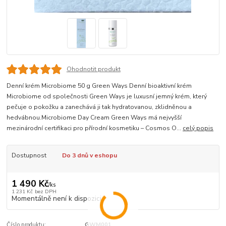
Ohodnotit produkt
Denní krém Microbiome 50 g Green Ways Denní bioaktivní krém
Microbiome od společnosti Green Ways je luxusní jemný krém, který
pečuje o pokožku a zanechává ji tak hydratovanou, zklidněnou a
hedvábnou.Microbiome Day Cream Green Ways má nejvyšší
mezinárodní certifikaci pro přírodní kosmetiku – Cosmos O...
celý popis
Dostupnost
Do 3 dnů v eshopu
1 490 Kč
/
ks
1 231 Kč
bez DPH
Momentálně není k dispozici
Číslo produktu:
GWM001