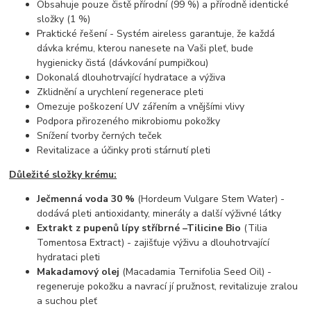
Obsahuje pouze čistě přírodní (99 %) a přírodně identické
složky (1 %)
Praktické řešení - Systém aireless garantuje, že každá
dávka krému, kterou nanesete na Vaši pleť, bude
hygienicky čistá (dávkování pumpičkou)
Dokonalá dlouhotrvající hydratace a výživa
Zklidnění a urychlení regenerace pleti
Omezuje poškození UV zářením a vnějšími vlivy
Podpora přirozeného mikrobiomu pokožky
Snížení tvorby černých teček
Revitalizace a účinky proti stárnutí pleti
Důležité složky krému:
Ječmenná voda 30 %
(Hordeum Vulgare Stem Water) -
dodává pleti antioxidanty, minerály a další výživné látky
Extrakt z pupenů lípy stříbrné –Tilicine Bio
(Tilia
Tomentosa Extract) - zajišťuje výživu a dlouhotrvající
hydrataci pleti
Makadamový olej
(Macadamia Ternifolia Seed Oil) -
regeneruje pokožku a navrací jí pružnost, revitalizuje zralou
a suchou pleť