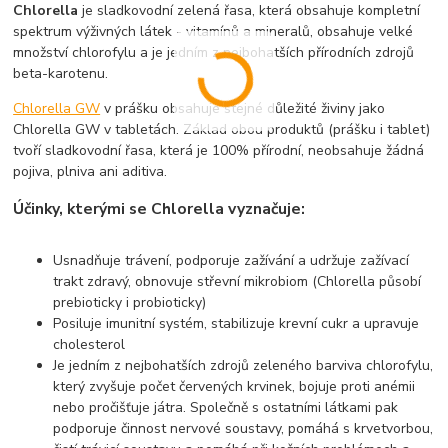
Chlorella
je sladkovodní zelená řasa, která obsahuje kompletní
spektrum výživných látek - vitamínů a mineralů, obsahuje velké
množství chlorofylu a je jedním z nejbohatších přírodních zdrojů
beta-karotenu.
Chlorella GW
v prášku obsahuje stejné důležité živiny jako
Chlorella GW v tabletách. Základ obou produktů (prášku i tablet)
tvoří sladkovodní řasa, která je 100% přírodní, neobsahuje žádná
pojiva, plniva ani aditiva.
Účinky, kterými se Chlorella vyznačuje:
Usnadňuje trávení, podporuje zažívání a udržuje zažívací
trakt zdravý, obnovuje střevní mikrobiom (Chlorella působí
prebioticky i probioticky)
Posiluje imunitní systém, stabilizuje krevní cukr a upravuje
cholesterol
Je jedním z nejbohatších zdrojů zeleného barviva chlorofylu,
který zvyšuje počet červených krvinek, bojuje proti anémii
nebo pročišťuje játra. Společně s ostatními látkami pak
podporuje činnost nervové soustavy, pomáhá s krvetvorbou,