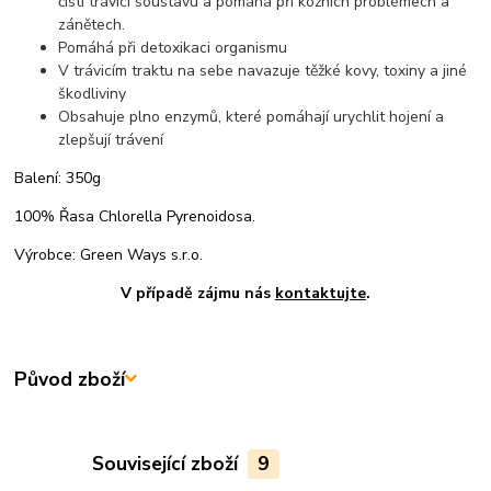
čistí trávicí soustavu a pomáhá při kožních problémech a
zánětech.
Pomáhá při detoxikaci organismu
V trávicím traktu na sebe navazuje těžké kovy, toxiny a jiné
škodliviny
Obsahuje plno enzymů, které pomáhají urychlit hojení a
zlepšují trávení
Balení: 350g
100% Řasa Chlorella Pyrenoidosa.
Výrobce: Green Ways s.r.o.
V případě zájmu nás
kontaktujte
.
Původ zboží
Související zboží
9