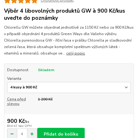
Ohodnotit produkt
Výběr 4 libovolných produktů GW à 900 Kč/kus
uveďte do poznámky
Chlorellu GW můžete objednat jednotlivě za 1150 Kč nebo za 900 Kč/kus
v případě objednání 4 produktů Green Ways dle Vašeho výběru.
Chlorella pyrenoidosa GW - říční řasa v prášku Chlorella je sladkovodní
zelená řasa, která obsahuje kompletní spektrum výživných látek -
vitamínů a mineralů, obsahuje ve...
celý popis
Dostupnost
Skladem
Varianta
Cena před
1 200 Kč
slevou
900 Kč
/
ks
804 Kč
bez DPH
Přidat do košíku