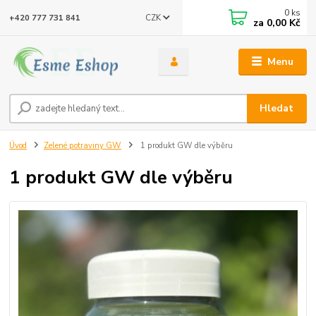
0
ks
CZK
+420 777 731 841
za
0,00 Kč
Menu
Hledat
Úvod
Zelené potraviny GW
1 produkt GW dle výběru
1 produkt GW dle výběru