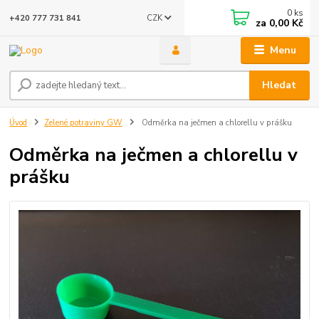
0
ks
CZK
+420 777 731 841
za
0,00 Kč
Menu
Hledat
Úvod
Zelené potraviny GW
Odměrka na ječmen a chlorellu v prášku
Odměrka na ječmen a chlorellu v
prášku