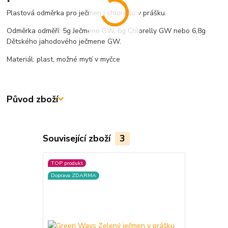
Plastová odměrka pro ječmen i chlorellu v prášku.
Odměrka odměří: 5g Ječmene GW, 6g Chlorelly GW nebo 6,8g
Dětského jahodového ječmene GW.
Materiál: plast, možné mytí v myčce
Původ zboží
Související zboží
3
TOP produkt
Doprava ZD
Doprava ZDARMA