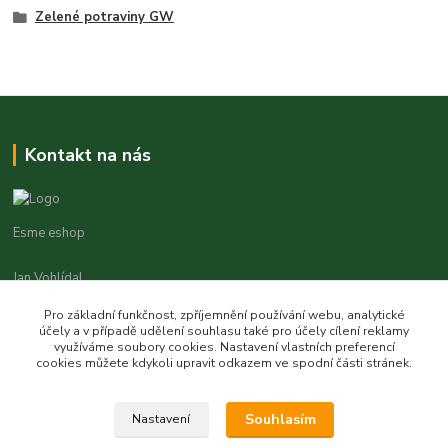
Zelené potraviny GW
Kontakt na nás
Esme eshop
Jan Vohlídal
+420 777 731 841
Pro základní funkčnost, zpříjemnění používání webu, analytické
8,00 - 20,00
účely a v případě udělení souhlasu také pro účely cílení reklamy
využíváme soubory cookies. Nastavení vlastních preferencí
objednavky@esme-eshop.cz
cookies můžete kdykoli upravit odkazem ve spodní části stránek.
Souhlasím
Nastavení