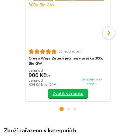
31 hodnocení
Green Ways Zelený ječmen v prášku 300g
Chlorella G
Bio GW
Ways
cena od
cena od
900 Kč
900 Kč
/
ks
/
ks
Skladem v e-
cena od
cena od
shopu
804 Kč
bez DPH
804 Kč
bez 
Zvolit variantu
Zboží zařazeno v kategoriích