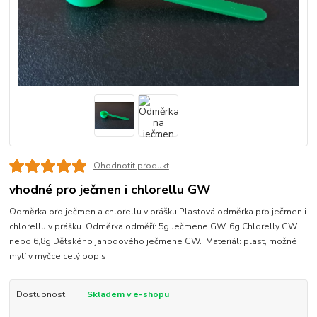
Ohodnotit produkt
vhodné pro ječmen i chlorellu GW
Odměrka pro ječmen a chlorellu v prášku Plastová odměrka pro ječmen i
chlorellu v prášku. Odměrka odměří: 5g Ječmene GW, 6g Chlorelly GW
nebo 6,8g Dětského jahodového ječmene GW. Materiál: plast, možné
mytí v myčce
celý popis
Dostupnost
Skladem v e-shopu