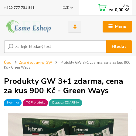
0
ks
CZK
+420 777 731 841
za
0,00 Kč
Menu
Hledat
Úvod
Zelené potraviny GW
Produkty GW 3+1 zdarma, cena za kus 900
Kč - Green Ways
Produkty GW 3+1 zdarma, cena
za kus 900 Kč - Green Ways
Novinka
TOP produkt
Doprava ZDARMA