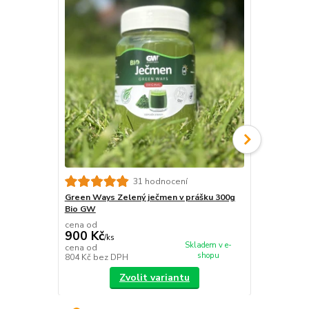
31 hodnocení
Green Ways Zelený ječmen v prášku 300g
Green Ways 
Bio GW
g (600 tabl
cena od
cena od
900 Kč
900 Kč
/
ks
/
ks
Skladem v e-
cena od
cena od
shopu
804 Kč
bez DPH
804 Kč
bez 
Zvolit variantu