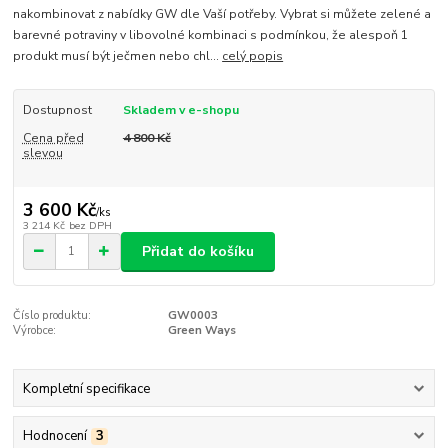
nakombinovat z nabídky GW dle Vaší potřeby. Vybrat si můžete zelené a
barevné potraviny v libovolné kombinaci s podmínkou, že alespoň 1
produkt musí být ječmen nebo chl...
celý popis
Dostupnost
Skladem v e-shopu
Cena před
4 800 Kč
slevou
3 600 Kč
/
ks
3 214 Kč
bez DPH
Přidat do košíku
Číslo produktu:
GW0003
Výrobce:
Green Ways
Kompletní specifikace
Hodnocení
3