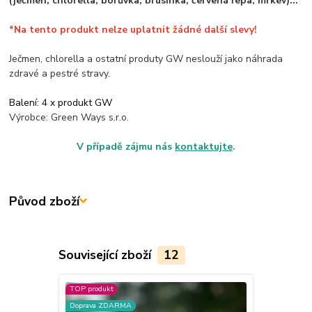
(ječmen, chlorella, borůvka, brusinka, červená řepa, mrkev).
..
*Na tento produkt nelze uplatnit žádné další slevy!
Ječmen, chlorella a ostatní produty GW neslouží jako náhrada
zdravé a pestré stravy.
Balení: 4 x produkt GW
Výrobce: Green Ways s.r.o.
V případě zájmu nás
kontaktujte
.
Původ zboží
Související zboží
12
TOP produkt
Doprava ZD
Doprava ZDARMA