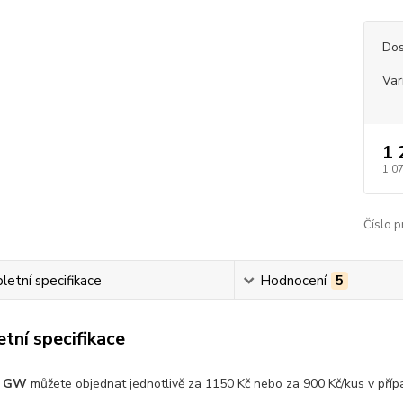
Dos
Var
1 
1 0
Číslo p
etní specifikace
Hodnocení
5
tní specifikace
u GW
můžete objednat jednotlivě za 1150 Kč nebo za 900 Kč/kus v pří