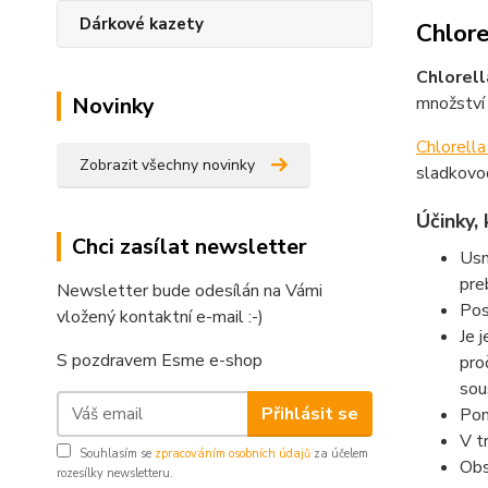
Dárkové kazety
Chlore
Chlorel
Novinky
množství 
Chlorell
Zobrazit všechny novinky
sladkovod
Účin
Chci zasílat newsletter
Usn
pre
Newsletter bude odesílán na Vámi
Pos
vložený kontaktní e-mail :-)
Je 
S pozdravem Esme e-shop
pro
sou
Přihlásit se
Pom
V t
Souhlasím se
zpracováním osobních údajů
za účelem
Obs
rozesílky newsletteru.