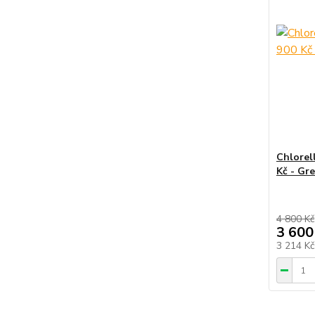
Chlorel
Kč - Gr
4 800 Kč
3 600
3 214 K