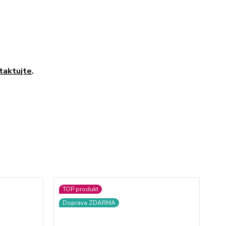
taktujte
.
TOP produkt
D
Doprava ZDARMA