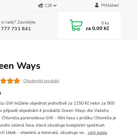
Přihlášení
CZK
 si rady? Zavolejte.
0
ks
za
0,00 Kč
 777 731 841
reen Ways
Ohodnotit produkt
s
llu GW můžete objednat jednotlivě za 1150 Kč nebo za 900
 v případě objednání 4 produktů Green Ways dle Vašeho
. Chlorella pyrenoidosa GW - říční řasa v prášku Chlorella je
vodní zelená řasa, která obsahuje kompletní spektrum
ch látek - vitamínů a mineralů, obsahuje ve...
celý popis