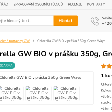
Í ŘÁD
ZPRACOVÁNÍ OSOBNÍCH ÚDAJŮ
RECENZE
KONTAKTY
Nevíte
Hledat
+420
elené potraviny GW
Chlorella GW BIO v prášku 350g, Green Ways
rella GW BIO v prášku 350g, G
 ZDARMA
1 ku
Chlore
Kč/kus
výběru
sladko
výživný