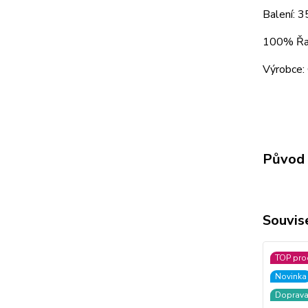
Balení: 
100% Řas
Výrobce: 
Původ 
Souvise
TOP pro
Novinka
Doprav