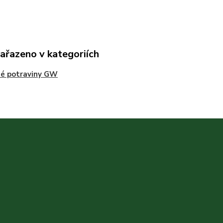
zařazeno v kategoriích
né potraviny GW