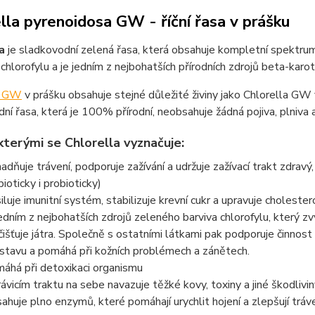
lla pyrenoidosa GW - říční řasa v prášku
la
je sladkovodní zelená řasa, která obsahuje kompletní spektrum
chlorofylu a je jedním z nejbohatších přírodních zdrojů beta-ka
a GW
v prášku obsahuje stejné důležité živiny jako Chlorella GW 
ní řasa, která je 100% přírodní, neobsahuje žádná pojiva, plniva a
ky, kterými se Chlorella vyznačuj
adňuje trávení, podporuje zažívání a udržuje zažívací trakt zdrav
bioticky i probioticky)
iluje imunitní systém, stabilizuje krevní cukr a upravuje cholester
jedním z nejbohatších zdrojů zeleného barviva chlorofylu, který zv
čišťuje játra. Společně s ostatními látkami pak podporuje činnost
stavu a pomáhá při kožních problémech a zánětech.
áhá při detoxikaci organismu
rávicím traktu na sebe navazuje těžké kovy, toxiny a jiné škodlivi
ahuje plno enzymů, které pomáhají urychlit hojení a zlepšují tráv