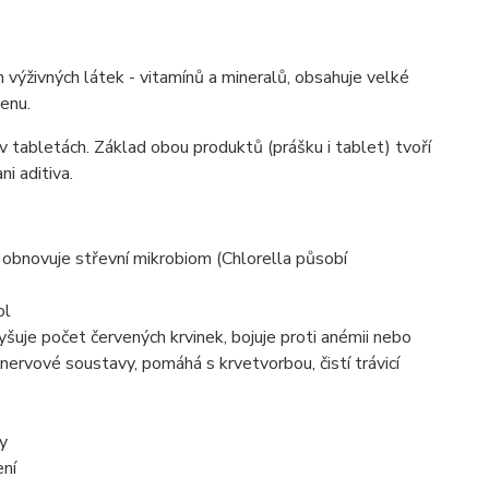
 výživných látek - vitamínů a mineralů, obsahuje velké
rotenu.
v tabletách. Základ obou produktů (prášku i tablet) tvoří
ni aditiva.
e:
ý, obnovuje střevní mikrobiom (Chlorella působí
ol
yšuje počet červených krvinek, bojuje proti anémii nebo
 nervové soustavy, pomáhá s krvetvorbou, čistí trávicí
ny
ení