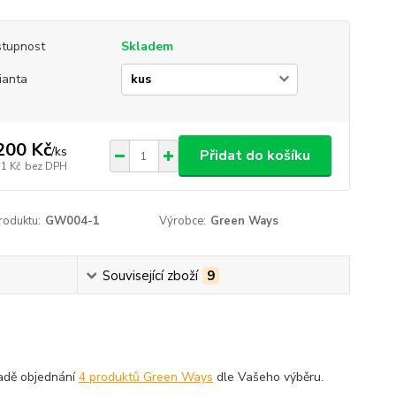
tupnost
Skladem
ianta
200 Kč
/
ks
Přidat do košíku
71 Kč
bez DPH
roduktu:
GW004-1
Výrobce:
Green Ways
Související zboží
9
padě objednání
4 produktů Green Ways
dle Vašeho výběru.