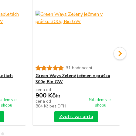
31 hodnocení
letách
Green Ways Zelený ječmen v prášku
Gr
300g Bio GW
21
cena od
ce
900 Kč
9
/
ks
ladem v e-
Skladem v e-
cena od
ce
shopu
shopu
804 Kč
bez DPH
80
Zvolit variantu