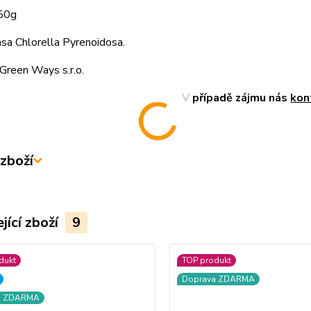
350g
a Chlorella Pyrenoidosa.
Green Ways s.r.o.
V případě zájmu nás
kon
zboží
jící zboží
9
dukt
TOP produkt
Doprava ZDARMA
a ZDARMA