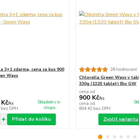
la 3+1 zdarma, cena za kus 900
28 hodnocení
een Ways
Chlorella Green Ways v tab
330g (1320 tablet) Bio GW
cena od
900 Kč
/
ks
 Kč
Skladem v e-
Sk
/
ks
cena od
shopu
č
bez DPH
804 Kč
bez DPH
Přidat do košíku
Zvolit variantu