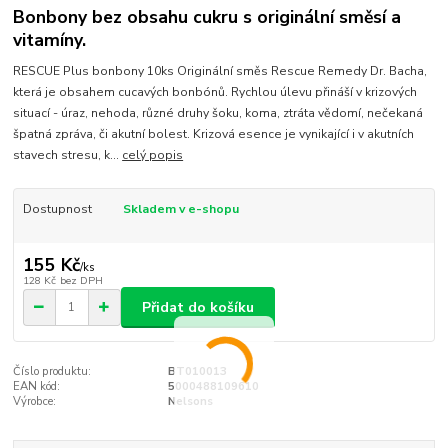
Bonbony bez obsahu cukru s originální směsí a
vitamíny.
RESCUE Plus bonbony 10ks Originální směs Rescue Remedy Dr. Bacha,
která je obsahem cucavých bonbónů. Rychlou úlevu přináší v krizových
situací - úraz, nehoda, různé druhy šoku, koma, ztráta vědomí, nečekaná
špatná zpráva, či akutní bolest. Krizová esence je vynikající i v akutních
stavech stresu, k...
celý popis
Dostupnost
Skladem v e-shopu
155 Kč
/
ks
128 Kč
bez DPH
Přidat do košíku
Číslo produktu:
BT010013
EAN kód:
5000488109610
Výrobce:
Nelsons