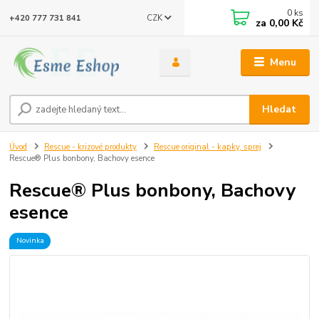
0
ks
CZK
+420 777 731 841
za
0,00 Kč
Menu
Hledat
Úvod
Rescue - krizové produkty
Rescue original - kapky, sprej
Rescue® Plus bonbony, Bachovy esence
Rescue® Plus bonbony, Bachovy
esence
Novinka