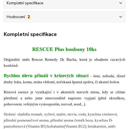
Kompletní specifikace
Hodnocení
2
Kompletní specifikace
RESCUE Plus bonbony 10ks
Originální směs Rescue Remedy Dr. Bacha, která
je obsahem cucavých
bonbónů.
Rychlou úlevu přináší v krizových situací
- úraz, nehoda, různé
druhy šoku, koma, ztráta vědomí, nečekaná špatná zpráva, či akutní bolest.
Krizová esence je vynikající i v akutních stavech stresu, kdy se cítíme
přetížení a nebo jsme emocionálně naprosto vypjatí (před zkouškou,
pohovorem, veřejným vystoupením, rozvod, soud,..).
Složení: sladidla isomalt, xylitol, maltit, stevia, voda, kyselina citrónová,
přírodní pomerančové aroma, přírodní ar
o
ma černéh bezu, kyselina D-
pantothenová (Vitamin B5) kobalamin(Vitamin B12), betakaroten, směs