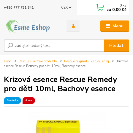
0
ks
CZK
+420 777 731 841
za
0,00 Kč
Menu
Hledat
Úvod
Rescue - krizové produkty
Rescue original - kapky, sprej
Krizová
esence Rescue Remedy pro děti 10ml, Bachovy esence
Krizová esence Rescue Remedy
pro děti 10ml, Bachovy esence
Novinka
Akce