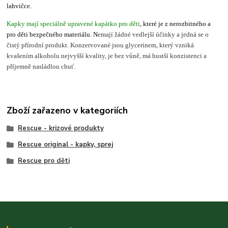
lahvičce.
Kapky
mají speciálně upravené kapátko pro děti
, které je z nerozbitného a
pro děti bezpečného materiálu. N
emají žádné vedlejší účinky a jedná se o
čistý přírodní produkt.
Konzervované jsou glycerinem, který vzniká
kvašením alkoholu nejvyšší kvality, je bez vůně, má hustší konzistenci a
příjemně nasládlou chuť.
Zboží zařazeno v kategoriích
Rescue - krizové produkty
Rescue original - kapky, sprej
Rescue pro děti