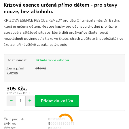
Krizová esence určená přímo dětem - pro stavy
nouze, bez alkoholu.
KRIZOVÁ ESENCE RESCUE REMEDY pro děti Originální směs Dr. Bacha,
která je určena dětem. Rescue kapky pro děti jsou vhodné pro různé
stresové a zátěžové situace, které děti prožívají ve škole (pocit
nezvládnutí povinností a tlaku ve škole, strach z učitele či spolužáků), ve
školce, při návštěvě zubař...
celý popis
Dostupnost
Skladem v e-shopu
Cena před
315 Kč
slevou
305 Kč
/
ks
252 Kč
bez DPH
Přidat do košíku
Číslo produktu:
BT010003
EAN kód:
5000488106978
Výrobce:
Nelsons