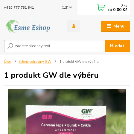
0
ks
CZK
+420 777 731 841
za
0,00 Kč
Menu
Hledat
Úvod
Zelené potraviny GW
1 produkt GW dle výběru
1 produkt GW dle výběru