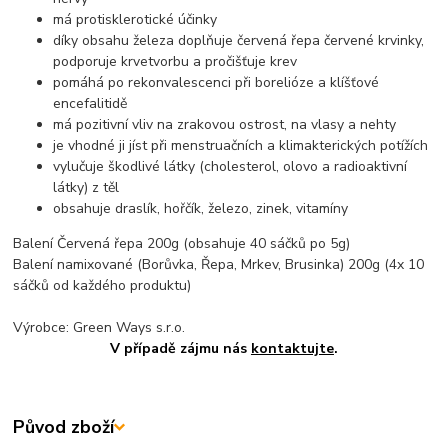
má protisklerotické účinky
díky obsahu železa doplňuje červená řepa červené krvinky,
podporuje krvetvorbu a pročišťuje krev
pomáhá po rekonvalescenci při borelióze a klíšťové
encefalitidě
má pozitivní vliv na zrakovou ostrost, na vlasy a nehty
je vhodné ji jíst při menstruačních a klimakterických potížích
vylučuje škodlivé látky (cholesterol, olovo a radioaktivní
látky) z těl
obsahuje draslík, hořčík, železo, zinek, vitamíny
Balení Červená řepa 200g (obsahuje 40 sáčků po 5g)
Balení namixované (Borůvka, Řepa, Mrkev, Brusinka) 200g (4x 10
sáčků od každého produktu)
Výrobce: Green Ways s.r.o.
V případě zájmu nás
kontaktujte
.
Původ zboží