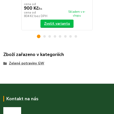
cena od
cena od
900 Kč
900 Kč
/
ks
/
ks
Skladem v e-
cena od
cena od
shopu
804 Kč
bez DPH
804 Kč
bez 
Zvolit variantu
Zboží zařazeno v kategoriích
Zelené potraviny GW
Kontakt na nás