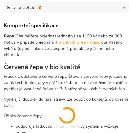
Související zboží
8
Kompletní specifikace
Řepu GW
můžete objednat jednotlivě za 1150 Kč nebo za 900
Kč/kus v případě objednání
4 produktů Green Ways
dle Vašeho
výběru (s podmínkou, že alespoň 1 produkt je ječmen nebo
chlorella)
Červená řepa v bio kvalitě
Prášek z odšťavené červené řepy. Šťáva z červené řepy je sušena
za nízkých teplot, aby v prášku zůstalo co nejvíce živin. V každém
pytlíčku je vysušená šťáva ze 3-5 středně velkých červených řep.
Vynikající doplněk do naší stravy, lze použít do koktejlů, do ovesné
kaše,...
Účinky červené řepy:
podporuje látkovou výměnu, nervový systém a vyživuje
nervy