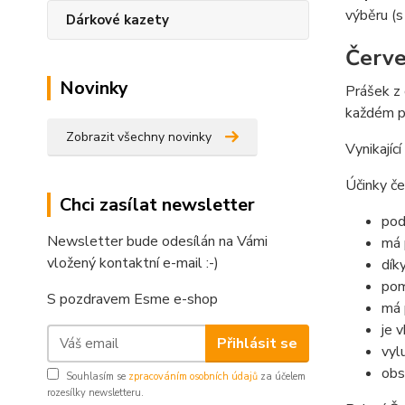
výběru (s
Dárkové kazety
Červe
Novinky
Prášek z 
každém py
Zobrazit všechny novinky
Vynikajíc
Účinky če
Chci zasílat newsletter
pod
Newsletter bude odesílán na Vámi
má 
vložený kontaktní e-mail :-)
dík
pom
S pozdravem Esme e-shop
má 
je 
Přihlásit se
vyl
obs
Souhlasím se
zpracováním osobních údajů
za účelem
rozesílky newsletteru.