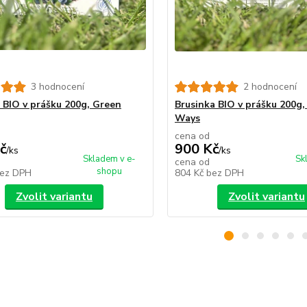
3 hodnocení
2 hodnocení
 BIO v prášku 200g, Green
Brusinka BIO v prášku 200g
Ways
cena od
č
900 Kč
/
ks
/
ks
Skladem v e-
Sk
cena od
shopu
ez DPH
804 Kč
bez DPH
Zvolit variantu
Zvolit variantu