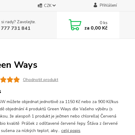
Přihlášení
CZK
 si rady? Zavolejte.
0
ks
za
0,00 Kč
 777 731 841
reen Ways
Ohodnotit produkt
s
W můžete objednat jednotlivě za 1150 Kč nebo za 900 Kč/kus
adě objednání 4 produktů Green Ways dle Vašeho výběru (s
kou, že alespoň 1 produkt je ječmen nebo chlorella) Červená
 bio kvalitě Prášek z odšťavené červené řepy. Šťáva z červené
 sušena za nízkých teplot, aby...
celý popis