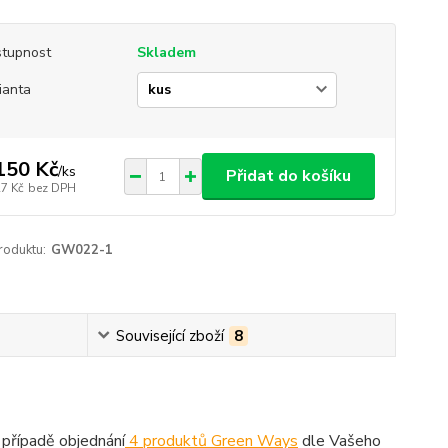
tupnost
Skladem
ianta
150 Kč
/
ks
Přidat do košíku
27 Kč
bez DPH
roduktu:
GW022-1
Související zboží
8
případě objednání
4 produktů Green Ways
dle Vašeho