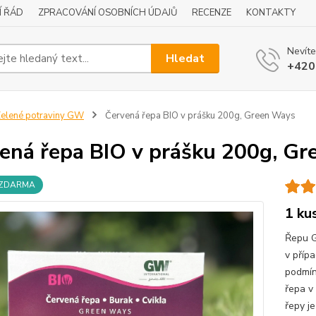
Í ŘÁD
ZPRACOVÁNÍ OSOBNÍCH ÚDAJŮ
RECENZE
KONTAKTY
Nevíte
Hledat
+420
elené potraviny GW
Červená řepa BIO v prášku 200g, Green Ways
ená řepa BIO v prášku 200g, G
 ZDARMA
1 ku
Řepu G
v příp
podmín
řepa v
řepy je