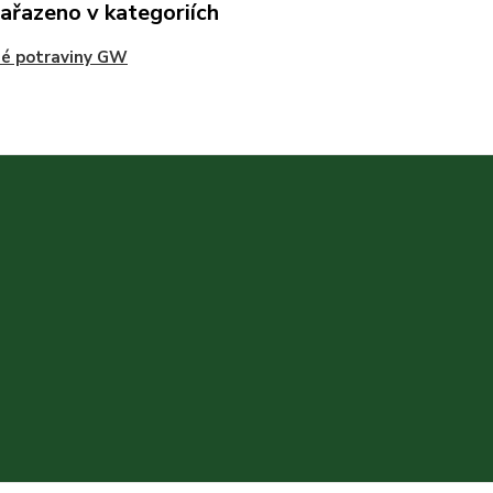
zařazeno v kategoriích
né potraviny GW