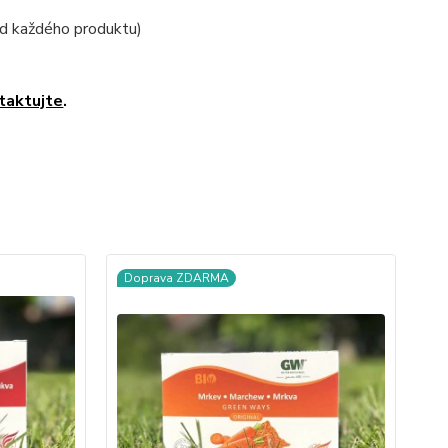
od každého produktu)
taktujte
.
Doprava ZDARMA
No
D