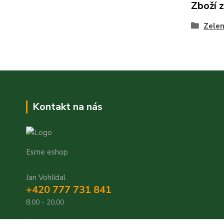
Zboží 
Zele
Kontakt na nás
Esme eshop
Jan Vohlídal
+420 777 731 841
8,00 - 20,00
objednavky@esme-eshop.cz