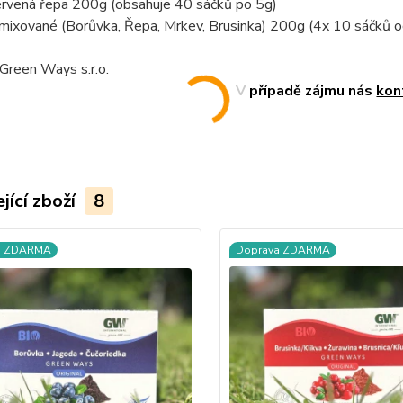
ervená řepa 200g (obsahuje 40 sáčků po 5g)
amixované (Borůvka, Řepa, Mrkev, Brusinka) 200g (4x 10 sáčků 
Green Ways s.r.o.
V případě zájmu nás
kon
jící zboží
8
a ZDARMA
Doprava ZDARMA