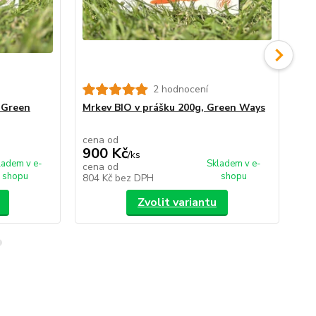
2 hodnocení
, Green
Mrkev BIO v prášku 200g, Green Ways
Ko
20
cena od
ce
900 Kč
9
/
ks
ladem v e-
Skladem v e-
cena od
ce
shopu
shopu
804 Kč
bez DPH
80
Zvolit variantu