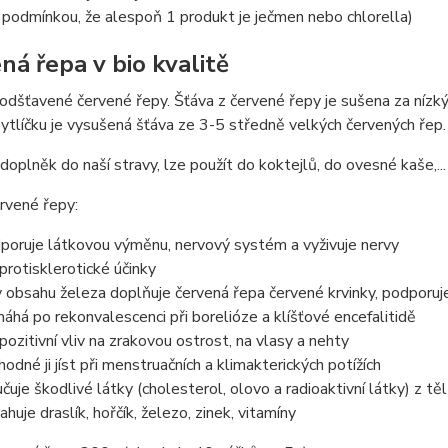
 podmínkou, že alespoň 1 produkt je ječmen nebo chlorella)
ná řepa v bio kvalitě
odšťavené červené řepy. Šťáva z červené řepy je sušena za nízkých
tlíčku je vysušená šťáva ze 3-5 středně velkých červených řep.
í doplněk do naší stravy, lze použít do koktejlů, do ovesné kaše,..
rvené řepy:
poruje látkovou výměnu, nervový systém a vyživuje nervy
protisklerotické účinky
y obsahu železa doplňuje červená řepa červené krvinky, podporuje
áhá po rekonvalescenci při borelióze a klíšťové encefalitidě
pozitivní vliv na zrakovou ostrost, na vlasy a nehty
vhodné ji jíst při menstruačních a klimakterických potížích
učuje škodlivé látky (cholesterol, olovo a radioaktivní látky) z těl
ahuje draslík, hořčík, železo, zinek, vitamíny