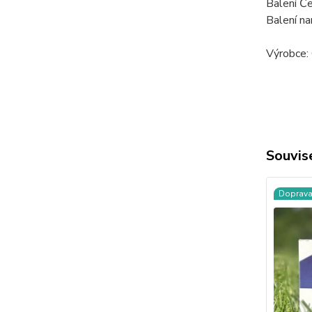
Balení Č
Balení n
Výrobce: 
Souvise
Doprav