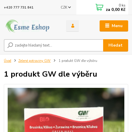
0
ks
CZK
+420 777 731 841
za
0,00 Kč
Menu
Hledat
Úvod
Zelené potraviny GW
1 produkt GW dle výběru
1 produkt GW dle výběru