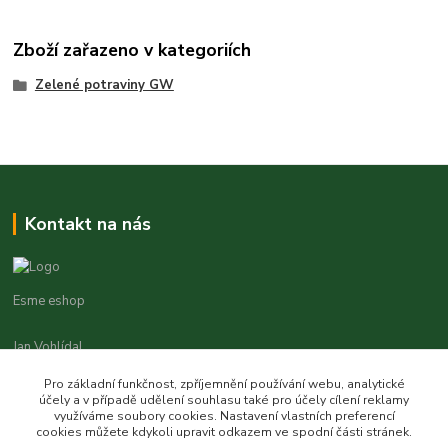
Zboží zařazeno v kategoriích
Zelené potraviny GW
Kontakt na nás
Esme eshop
Jan Vohlídal
+420 777 731 841
Pro základní funkčnost, zpříjemnění používání webu, analytické
8,00 - 20,00
účely a v případě udělení souhlasu také pro účely cílení reklamy
využíváme soubory cookies. Nastavení vlastních preferencí
objednavky@esme-eshop.cz
cookies můžete kdykoli upravit odkazem ve spodní části stránek.