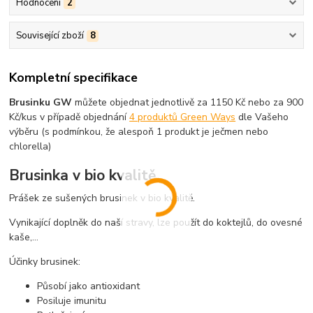
Hodnocení
2
Související zboží
8
Kompletní specifikace
Brusinku GW
můžete objednat jednotlivě za 1150 Kč nebo za 900
Kč/kus v případě objednání
4 produktů Green Ways
dle Vašeho
výběru (s podmínkou, že alespoň 1 produkt je ječmen nebo
chlorella)
Brusinka v bio kvalitě
Prášek ze sušených brusinek v bio kvalitě.
Vynikající doplněk do naší stravy, lze použít do koktejlů, do ovesné
kaše,...
Účinky brusinek:
Působí jako antioxidant
Posiluje imunitu