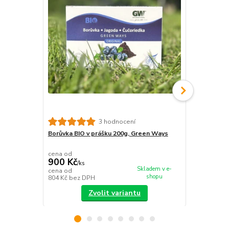
3 hodnocení
Borůvka BIO v prášku 200g, Green Ways
Kombinované
Green Ways
cena od
cena od
900 Kč
900 Kč
/
ks
/
ks
Skladem v e-
cena od
cena od
shopu
804 Kč
bez DPH
804 Kč
bez 
Zvolit variantu