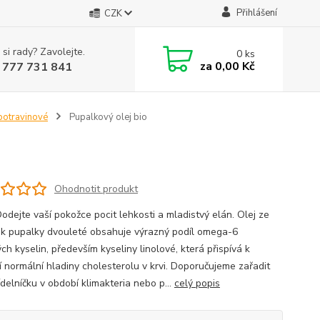
Přihlášení
CZK
 si rady? Zavolejte.
0
ks
za
0,00 Kč
 777 731 841
 potravinové
Pupalkový olej bio
Ohodnotit produkt
odejte vaší pokožce pocit lehkosti a mladistvý elán. Olej ze
k pupalky dvouleté obsahuje výrazný podíl omega-6
h kyselin, především kyseliny linolové, která přispívá k
í normální hladiny cholesterolu v krvi. Doporučujeme zařadit
jídelníčku v období klimakteria nebo p...
celý popis