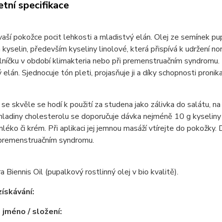
tní specifikace
aší pokožce pocit lehkosti a mladistvý elán. Olej ze semínek p
kyselin, především kyseliny linolové, která přispívá k udržení no
delníčku v období klimakteria nebo při premenstruačním syndromu. 
 elán. Sjednocuje tón pleti, projasňuje ji a díky schopnosti pronik
 se skvěle se hodí k použití za studena jako zálivka do salátu, n
hladiny cholesterolu se doporučuje dávka nejméně 10 g kyseliny
léko či krém. Při aplikaci jej jemnou masáží vtírejte do pokožky.
 premenstruačním syndromu.
 Biennis Oil (pupalkový rostlinný olej v bio kvalitě).
ískávání:
 jméno / složení: