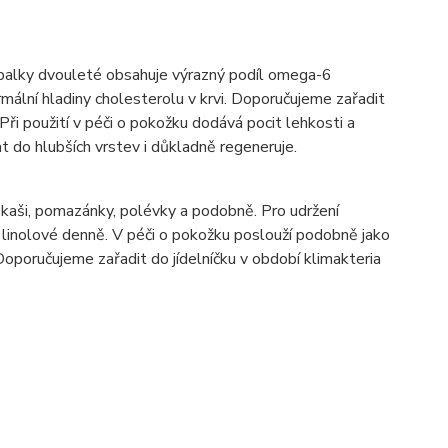
upalky dvouleté obsahuje výrazný podíl omega-6
rmální hladiny cholesterolu v krvi. Doporučujeme zařadit
Při použití v péči o pokožku dodává pocit lehkosti a
at do hlubších vrstev i důkladně regeneruje.
a kaši, pomazánky, polévky a podobně. Pro udržení
 linolové denně. V péči o pokožku poslouží podobně jako
 Doporučujeme zařadit do jídelníčku v období klimakteria