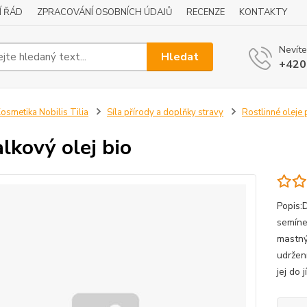
Í ŘÁD
ZPRACOVÁNÍ OSOBNÍCH ÚDAJŮ
RECENZE
KONTAKTY
Nevíte
Hledat
+420
osmetika Nobilis Tilia
Síla přírody a doplňky stravy
Rostlinné oleje
lkový olej bio
Popis:D
semíne
mastnýc
udržen
jej do 