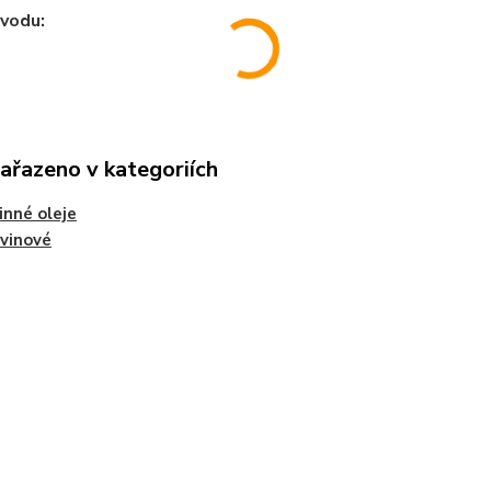
vodu:
zařazeno v kategoriích
inné oleje
vinové