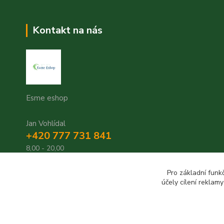
Kontakt na nás
Esme eshop
Jan Vohlídal
+420 777 731 841
8,00 - 20,00
objednavky@esme-eshop.cz
Pro základní funk
účely cílení reklam