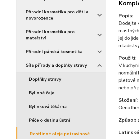
Komple
Přírodní kosmetika pro děti a
Popis:
novorozence
Dodejte v
mastných 
Přírodní kosmetika pro
jej do jí
mateřství
mladistvý
Přírodní pánská kosmetika
Použití:
V kuchyni
Síla přírody a doplňky stravy
normální 
Doplňky stravy
pleťové m
nebo při
Bylinné čaje
Složení:
Bylinková lékárna
Oenothera
Způsob z
Péče o dutinu ústní
Latinské
Rostlinné oleje potravinové