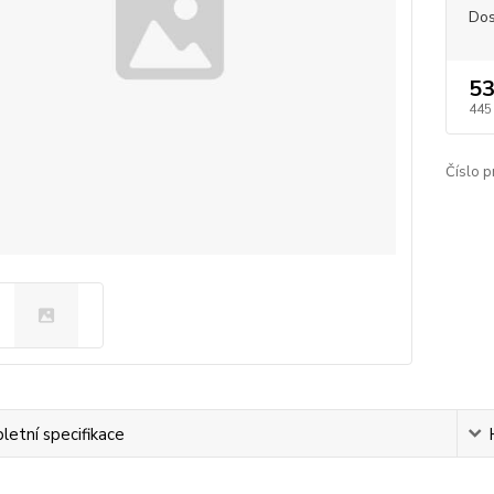
Dos
53
445
Číslo p
etní specifikace