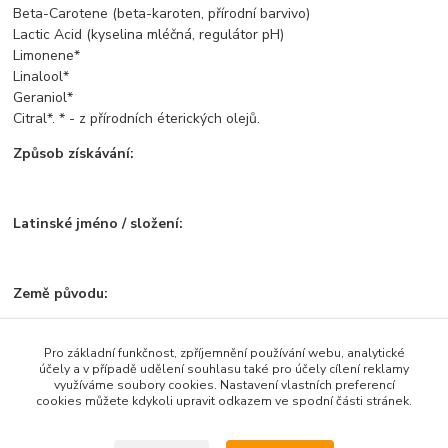
Beta-Carotene (beta-karoten, přírodní barvivo)
Lactic Acid (kyselina mléčná, regulátor pH)
Limonene*
Linalool*
Geraniol*
Citral*. * - z přírodních éterických olejů.
Způsob získávání:
Latinské jméno / složení:
Země původu:
Pro základní funkčnost, zpříjemnění používání webu, analytické
účely a v případě udělení souhlasu také pro účely cílení reklamy
využíváme soubory cookies. Nastavení vlastních preferencí
cookies můžete kdykoli upravit odkazem ve spodní části stránek.
Zboží zařazeno v kategoriích