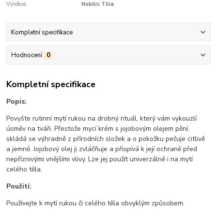
Výrobce:
Nobilis Tilia
Kompletní specifikace
Hodnocení
0
Kompletní specifikace
Popis:
Povyšte rutinní mytí rukou na drobný rituál, který vám vykouzlí
úsměv na tváři. Přestože mycí krém s jojobovým olejem pění,
skládá se výhradně z přírodních složek a o pokožku pečuje citlivě
a jemně. Jojobový olej ji zvláčňuje a přispívá k její ochraně před
nepříznivými vnějšími vlivy. Lze jej použít univerzálně i na mytí
celého těla.
Použití:
Používejte k mytí rukou či celého těla obvyklým způsobem.