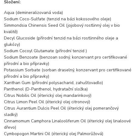
Složení:
Aqua (demineralizovaná voda)
Sodium Coco-Sulfate (tenzid na bázi kokosového oleje)
Simmondsia Chinensis Seed Oil (jojobový rostlinný olej v bio
kvalitě)
Decyl Glucoside (přírodní tenzid na bázi rostlinného oleje a
glukózy)
Sodium Cocoyl Glutamate (přírodní tenzid )
Sodium Benzoate (benzoan sodný, konzervant pro certifikované
přírodní a bio přípravky)
Potassium Sorbate (sorban draselný, konzervant pro certifikované
přírodní a bio přípravky)
Xanthan Gum (přírodní polysacharid, zahušťovadlo)
Panthenol (D-Panthenol, hydratační složka)
Citrus Nobilis Oil (éterický olej mandarinkový)
Citrus Limon Peel Oil (éterický olej citronový)
Citrus Aurantium Dulcis Peel Oil (éterický olej pomerančový
sladký)
Cinnamomum Camphora Linalooliferum Oil (éterický olej linaloové
dřevo)
Cymbopogon Martini Oil (éterický olej Palmorůžová)