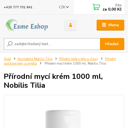
0
ks
CZK
+420 777 731 841
za
0,00 Kč
Menu
Hledat
Úvod
Kosmetika Nobilis Tilia
Přírodní péče o tělo a vlasy
Přírodní
sprchové gely a mýdla
Přírodní mycí krém 1000 ml, Nobilis Tilia
Přírodní mycí krém 1000 ml,
Nobilis Tilia