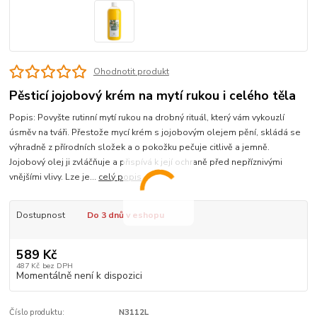
Ohodnotit produkt
Pěsticí jojobový krém na mytí rukou i celého těla
Popis: Povyšte rutinní mytí rukou na drobný rituál, který vám vykouzlí
úsměv na tváři. Přestože mycí krém s jojobovým olejem pění, skládá se
výhradně z přírodních složek a o pokožku pečuje citlivě a jemně.
Jojobový olej ji zvláčňuje a přispívá k její ochraně před nepříznivými
vnějšími vlivy. Lze je...
celý popis
Dostupnost
Do 3 dnů v eshopu
589 Kč
487 Kč
bez DPH
Momentálně není k dispozici
Číslo produktu:
N3112L