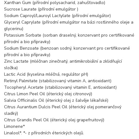
Xanthan Gum (přírodní polysacharid, zahušťovadlo)
Sucrose Laurate (přírodní emulgátor )
Sodium Caproyl/Lauroyl Lactylate (přírodní emulgátor)
Glyceryl Caprylate (přírodní emulgátor na bázi rostlinného oleje a
glycerinu)
Potassium Sorbate (sorban draselný, konzervant pro certifikované
přírodní a bio přípravky)
Sodium Benzoate (benzoan sodný, konzervant pro certifikované
přírodní a bio přípravky)
Zinc Lactate (mléčnan zinečnatý, antimikrobiální a zklidňující
složka)
Lactic Acid (kyselina mléčná, regulátor pH)
Retinyl Palmitate (stabilizovaný vitamin A, antioxidant)
Tocopheryl Acetate (stabilizovaný vitamin E, antioxidant)
Citrus Limon Peel Oil (éterický olej citronový)
Salvia Officinalis Oil (éterický olej z šalvěje lékařské)
Citrus Aurantium Dulcis Peel Oil (éterický olej pomerančový
sladký)
Citrus Grandis Peel Oil (éterický olej grapefruitový)
Limonene*
Linalool*. *- z přírodních éterických olejů.