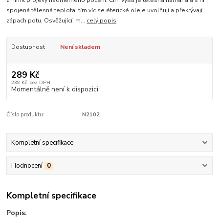
zmírnit projevy nadměrného pocení. Čím vyšší je tělesná námaha a s ní
spojená tělesná teplota, tím víc se éterické oleje uvolňují a překrývají
zápach potu. Osvěžující, m...
celý popis
Dostupnost
Není skladem
289 Kč
239 Kč
bez DPH
Momentálně není k dispozici
Číslo produktu:
N2102
Kompletní specifikace
Hodnocení
0
Kompletní specifikace
Popis: