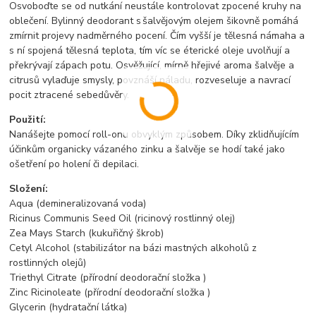
Osvoboďte se od nutkání neustále kontrolovat zpocené kruhy na
oblečení. Bylinný deodorant s šalvějovým olejem šikovně pomáhá
zmírnit projevy nadměrného pocení. Čím vyšší je tělesná námaha a
s ní spojená tělesná teplota, tím víc se éterické oleje uvolňují a
překrývají zápach potu. Osvěžující, mírně hřejivé aroma šalvěje a
citrusů vylaďuje smysly, povznáší náladu, rozveseluje a navrací
pocit ztracené sebedůvěry.
Použití:
Nanášejte pomocí roll-onu obvyklým způsobem. Díky zklidňujícím
účinkům organicky vázaného zinku a šalvěje se hodí také jako
ošetření po holení či depilaci.
Složení:
Aqua (demineralizovaná voda)
Ricinus Communis Seed Oil (ricinový rostlinný olej)
Zea Mays Starch (kukuřičný škrob)
Cetyl Alcohol (stabilizátor na bázi mastných alkoholů z
rostlinných olejů)
Triethyl Citrate (přírodní deodorační složka )
Zinc Ricinoleate (přírodní deodorační složka )
Glycerin (hydratační látka)