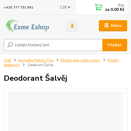
0
ks
CZK
+420 777 731 841
za
0,00 Kč
Menu
Hledat
Úvod
Kosmetika Nobilis Tilia
Přírodní péče o tělo a vlasy
Přírodní
deodoranty
Deodorant Šalvěj
Deodorant Šalvěj