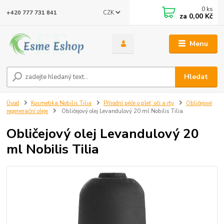
0
ks
CZK
+420 777 731 841
za
0,00 Kč
Menu
Hledat
Úvod
Kosmetika Nobilis Tilia
Přírodní péče o pleť, oči a rty
Obličejové
regenerační oleje
Obličejový olej Levandulový 20 ml Nobilis Tilia
Obličejový olej Levandulový 20
ml Nobilis Tilia