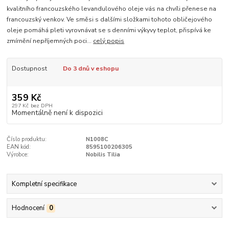
kvalitního francouzského levandulového oleje vás na chvíli přenese na
francouzský venkov. Ve směsi s dalšími složkami tohoto obličejového
oleje pomáhá pleti vyrovnávat se s denními výkyvy teplot, přispívá ke
zmírnění nepříjemných poci...
celý popis
Dostupnost
Do 3 dnů v eshopu
359 Kč
297 Kč
bez DPH
Momentálně není k dispozici
Číslo produktu:
N1008C
EAN kód:
8595100206305
Výrobce:
Nobilis Tilia
Kompletní specifikace
Hodnocení
0