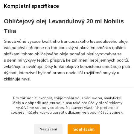
Kompletní specifikace
Obličejový olej Levandulový 20 ml Nobilis
Tilia
Snová vůně vysoce kvalitního francouzského levandulového oleje
vás na chvíli přenese na francouzský venkov. Ve směsi s dalšími
složkami tohoto obličejového oleje pomáhá pleti vyrovnávat se
s denními výkyvy teplot, přispívá ke zmírnění nepříjemných pocitů,
zvláčňuje a uvolňuje. Díky lehké olejové konzistenci umožňuje pleti
dýchat, intenzivní bylinné aroma navíc tiší rozjitřené smysly a
zklidňuje mysl.
Použití:
Pro základní funkčnost, zpříjemnění používání webu, analytické
Několik kapek oleje naneste na vlhkou nebo suchou pleť a jemně
účely a v případě udělení souhlasu také pro účely cílení reklamy
rozetřete. Hodí se k denní i noční pěstící péči, k regeneraci po
využíváme soubory cookies. Nastavení vlastních preferencí
cookies můžete kdykoli upravit odkazem ve spodní části stránek.
spáleninách a po opalování a pro ochranu pleti v mrazivém
počasí.
Souhlasím
Nastavení
Složení: