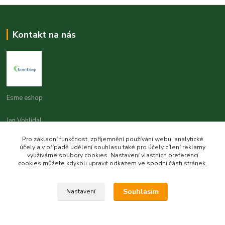
Kontakt na nás
Esme eshop
Jan Vohlídal
+420 777 731 841
Pro základní funkčnost, zpříjemnění používání webu, analytické
8,00 - 20,00
účely a v případě udělení souhlasu také pro účely cílení reklamy
využíváme soubory cookies. Nastavení vlastních preferencí
objednavky@esme-eshop.cz
cookies můžete kdykoli upravit odkazem ve spodní části stránek.
Souhlasím
Nastavení
Vytvořeno na
Eshop-rychle.cz