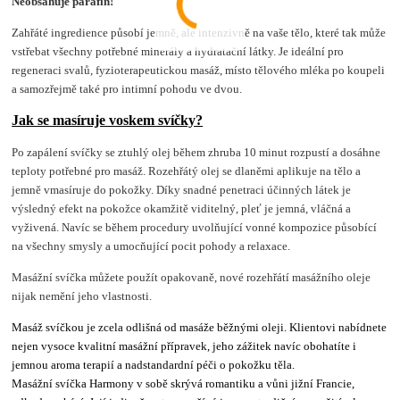
Neobsahuje parafín!
Zahřáté ingredience působí jemně, ale intenzivně na vaše tělo, které tak může
vstřebat všechny potřebné minerály a hydratační látky. Je ideální pro
regeneraci svalů, fyzioterapeutickou masáž, místo tělového mléka po koupeli
a samozřejmě také pro intimní pohodu ve dvou.
Jak se masíruje voskem svíčky?
Po zapálení svíčky se ztuhlý olej během zhruba 10 minut rozpustí a dosáhne
teploty potřebné pro masáž. Rozehřátý olej se dlaněmi aplikuje na tělo a
jemně vmasíruje do pokožky. Díky snadné penetraci účinných látek je
výsledný efekt na pokožce okamžitě viditelný, pleť je jemná, vláčná a
vyživená. Navíc se během procedury uvolňující vonné kompozice působící
na všechny smysly a umocňující pocit pohody a relaxace.
Masážní svíčka můžete použít opakovaně, nové rozehřátí masážního oleje
nijak nemění jeho vlastnosti.
Masáž svíčkou je zcela odlišná od masáže běžnými oleji. Klientovi nabídnete
nejen vysoce kvalitní masážní přípravek, jeho zážitek navíc obohatíte i
jemnou aroma terapií a nadstandardní péči o pokožku těla.
Masážní svíčka Harmony v sobě skrývá romantiku a vůni jižní Francie,