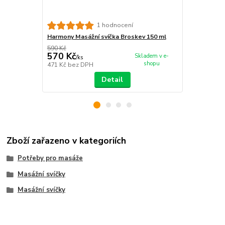
Harmony Mas
1 hodnocení
150 ml
Harmony Masážní svíčka Broskev 150 ml
590 Kč
570 Kč
560 Kč
Skladem v e-
/
ks
/
ks
shopu
471 Kč
bez DPH
463 Kč
bez 
Detail
Zboží zařazeno v kategoriích
Potřeby pro masáže
Masážní svíčky
Masážní svíčky