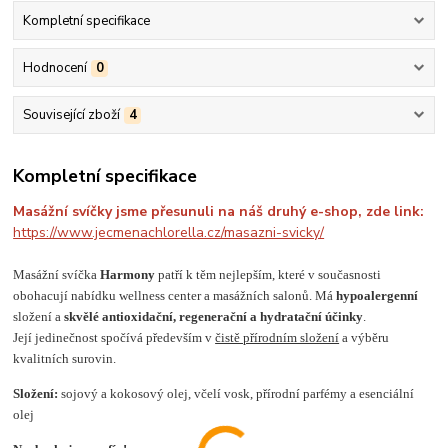
Kompletní specifikace
Hodnocení
0
Související zboží
4
Kompletní specifikace
Masážní svíčky jsme přesunuli na náš druhý e-shop, zde link:
https://www.jecmenachlorella.cz/masazni-svicky/
Masážní svíčka
Harmony
patří k těm nejlepším, které v současnosti
obohacují nabídku wellness center a masážních salonů. Má
hypoalergenní
složení a
skvělé antioxidační, regenerační a hydratační účinky
.
Její jedinečnost spočívá především v
čistě přírodním složení
a výběru
kvalitních surovin.
Složení:
sojový a kokosový olej, včelí vosk, přírodní parfémy a esenciální
olej