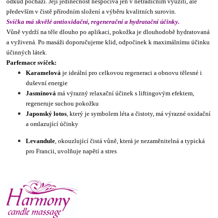
odkud pochází. Její jedinečnost nespočívá jen v netradičním využití, ale
především v čistě přírodním složení a výběru kvalitních surovin.
Svíčka má skvělé antioxidační, regenerační a hydratační účinky.
Vůně vydrží na těle dlouho po aplikaci, pokožka je dlouhodobě hydratovaná
a vyživená. Po masáži doporučujeme klid, odpočinek k maximálnímu účinku
.
účinných látek
Parfemace svíček:
Karamelová
je ideální pro celkovou regeneraci a obnovu tělesné i
duševní energie
Jasmínová
má výrazný relaxační účinek s liftingovým efektem,
regeneruje suchou pokožku
Japonský lotos
, který je symbolem léta a čistoty, má výrazné oxidační
a omlazující účinky
Levandule
, okouzlující čistá vůně, která je nezaměnitelná a typická
pro Francii, uvolňuje napětí a stres