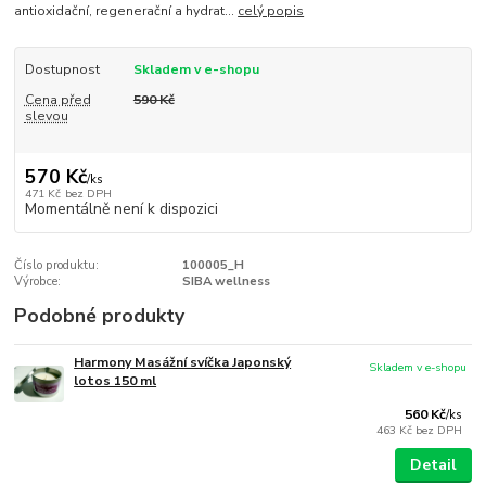
antioxidační, regenerační a hydrat...
celý popis
Dostupnost
Skladem v e-shopu
Cena před
590 Kč
slevou
570 Kč
/
ks
471 Kč
bez DPH
Momentálně není k dispozici
Číslo produktu:
100005_H
Výrobce:
SIBA wellness
Podobné produkty
Harmony Masážní svíčka Japonský
Skladem v e-shopu
lotos 150 ml
560 Kč
/
ks
463 Kč
bez DPH
Detail