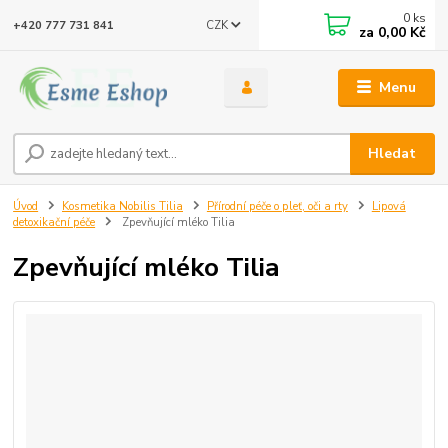
0
ks
CZK
+420 777 731 841
za
0,00 Kč
Menu
Hledat
Úvod
Kosmetika Nobilis Tilia
Přírodní péče o pleť, oči a rty
Lipová
detoxikační péče
Zpevňující mléko Tilia
Zpevňující mléko Tilia