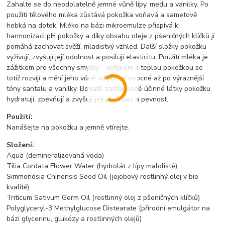
Zahalte se do neodolatelně jemné vůně lípy, medu a vanilky. Po
použití tělového mléka zůstává pokožka voňavá a sametově
hebká na dotek. Mléko na bázi mikroemulze přispívá k
harmonizaci pH pokožky a díky obsahu oleje z pšeničných klíčků jí
pomáhá zachovat svěží, mladistvý vzhled. Další složky pokožku
vyživují, zvyšují její odolnost a posilují elasticitu. Použití mléka je
zážitkem pro všechny smysly – dotykem s teplou pokožkou se
totiž rozvíjí a mění jeho vůně od jemné ovocné až po výraznější
tóny santalu a vanilky. Bohatě zastoupené účinné látky pokožku
hydratují, zpevňují a zvyšují její pružnost a pevnost.
Použití:
Nanášejte na pokožku a jemně vtírejte.
Složení:
Aqua (demineralizovaná voda)
Tilia Cordata Flower Water (hydrolát z lípy malolisté)
Simmondsia Chinensis Seed Oil (jojobový rostlinný olej v bio
kvalitě)
Triticum Sativum Germ Oil (rostlinný olej z pšeničných klíčků)
Polyglyceryl-3 Methylglucose Distearate (přírodní emulgátor na
bázi glycerinu, glukózy a rostlinných olejů)