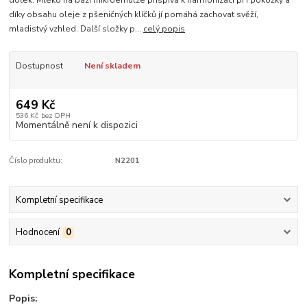
dotek. Mléko na bázi mikroemulze přispívá k harmonizaci pH pokožky a
díky obsahu oleje z pšeničných klíčků jí pomáhá zachovat svěží,
mladistvý vzhled. Další složky p...
celý popis
Dostupnost
Není skladem
649 Kč
536 Kč
bez DPH
Momentálně není k dispozici
Číslo produktu:
N2201
Kompletní specifikace
Hodnocení
0
Kompletní specifikace
Popis: