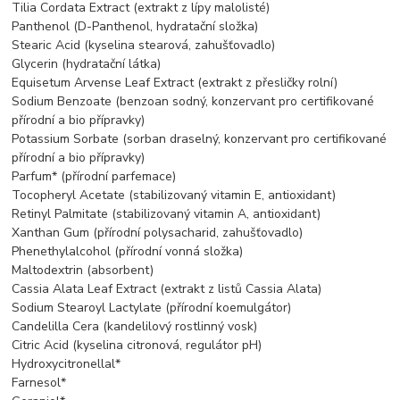
Tilia Cordata Extract (extrakt z lípy malolisté)
Panthenol (D-Panthenol, hydratační složka)
Stearic Acid (kyselina stearová, zahušťovadlo)
Glycerin (hydratační látka)
Equisetum Arvense Leaf Extract (extrakt z přesličky rolní)
Sodium Benzoate (benzoan sodný, konzervant pro certifikované
přírodní a bio přípravky)
Potassium Sorbate (sorban draselný, konzervant pro certifikované
přírodní a bio přípravky)
Parfum* (přírodní parfemace)
Tocopheryl Acetate (stabilizovaný vitamin E, antioxidant)
Retinyl Palmitate (stabilizovaný vitamin A, antioxidant)
Xanthan Gum (přírodní polysacharid, zahušťovadlo)
Phenethylalcohol (přírodní vonná složka)
Maltodextrin (absorbent)
Cassia Alata Leaf Extract (extrakt z listů Cassia Alata)
Sodium Stearoyl Lactylate (přírodní koemulgátor)
Candelilla Cera (kandelilový rostlinný vosk)
Citric Acid (kyselina citronová, regulátor pH)
Hydroxycitronellal*
Farnesol*