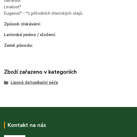
Geraniol*
Linalool*
Eugenol* - *z přírodních éterických olejů.
Způsob získávání:
Latinské jméno / složení:
Země původu:
Zboží zařazeno v kategoriích
Lipová detoxikační péče
Kontakt na nás