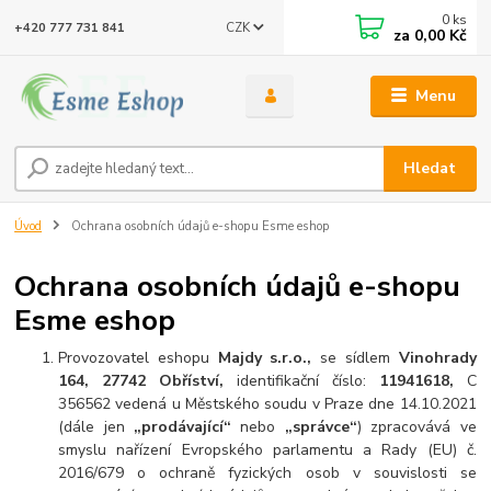
0
ks
CZK
+420 777 731 841
za
0,00 Kč
Menu
Hledat
Úvod
Ochrana osobních údajů e-shopu Esme eshop
Ochrana osobních údajů e-shopu
Esme eshop
Provozovatel eshopu
Majdy s.r.o.,
se sídlem
Vinohrady
164, 27742 Obříství,
identifikační číslo:
11941618
,
C
356562 vedená u Městského soudu v Praze dne 14.10.2021
(dále jen
„prodávající“
nebo
„správce“
) zpracovává ve
smyslu nařízení Evropského parlamentu a Rady (EU) č.
2016/679 o ochraně fyzických osob v souvislosti se