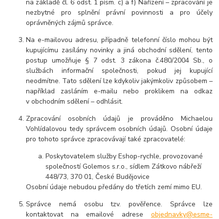
na základě čl. 6 odst. 1 písm. c) a f) Nařízení – zpracování je
nezbytné pro splnění právní povinnosti a pro účely
oprávněných zájmů správce.
Na e-mailovou adresu, případně telefonní číslo mohou být
kupujícímu zasílány novinky a jiná obchodní sdělení, tento
postup umožňuje § 7 odst. 3 zákona č.480/2004 Sb., o
službách informační společnosti, pokud jej kupující
neodmítne. Tato sdělení lze kdykoliv jakýmkoliv způsobem –
například zasláním e-mailu nebo proklikem na odkaz
v obchodním sdělení – odhlásit.
Zpracování osobních údajů je prováděno Michaelou
Vohlídalovou tedy správcem osobních údajů. Osobní údaje
pro tohoto správce zpracovávají také zpracovatelé:
Poskytovatelem služby Eshop-rychle, provozované
společností Golemos s.r.o., sídlem Zátkovo nábřeží
448/73, 370 01, České Budějovice
Osobní údaje nebudou předány do třetích zemí mimo EU.
Správce nemá osobu tzv. pověřence. Správce lze
kontaktovat na emailové adrese
objednavky@esme-