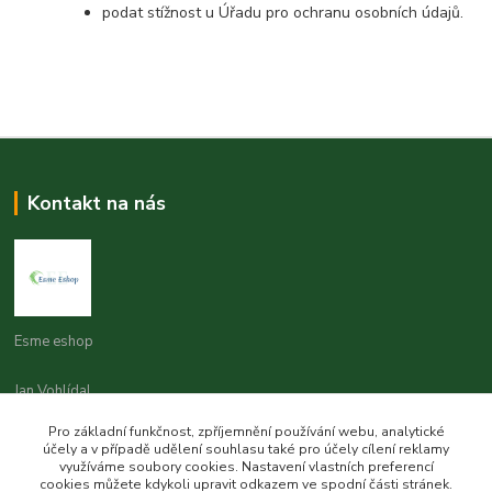
podat stížnost u Úřadu pro ochranu osobních údajů.
Kontakt na nás
Esme eshop
Jan Vohlídal
+420 777 731 841
Pro základní funkčnost, zpříjemnění používání webu, analytické
8,00 - 20,00
účely a v případě udělení souhlasu také pro účely cílení reklamy
využíváme soubory cookies. Nastavení vlastních preferencí
objednavky@esme-eshop.cz
cookies můžete kdykoli upravit odkazem ve spodní části stránek.