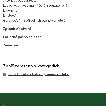
Alcohol (rozpouštědlo)
Lactic Acid (kyselina mléčná, regulátor pH)
Limonene*
Linalool*
Geraniol*. * - z přírodních éterických olejů.
Způsob získávání:
Latinské jméno / složení:
Země původu:
Zboží zařazeno v kategoriích
Přírodní tělové balzámy, krémy a mléka