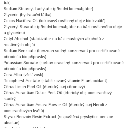
tuk)
Sodium Stearoyl Lactylate (přírodní koemulgátor)
Glycerin (hydratační látka)
Cocos Nucifera Oil (kokosový rostlinný olej v bio kvalitě)
Glyceryl Stearate (přírodní koemulgátor na bázi rostlinného oleje
a glycerinu)
Cetyl Alcohol (stabilizátor na bázi mastných alkoholů z
rostlinných olejů)
Sodium Benzoate (benzoan sodný, konzervant pro certifikované
přírodní a bio přípravky)
Potassium Sorbate (sorban draselný, konzervant pro certifikované
přírodní a bio přípravky)
Cera Alba (včelí vosk)
Tocopheryl Acetate (stabilizovaný vitamin E, antioxidant)
Citrus Limon Peel Oil (éterický olej citronový)
Citrus Aurantium Dulcis Peel Oil (éterický olej pomerančový
sladký)
Citrus Aurantium Amara Flower Oil (éterický olej Neroli z
pomerančových květů)
Styrax Benzoin Resin Extract (rozpuštěná pryskyřice benzoe
absolue)