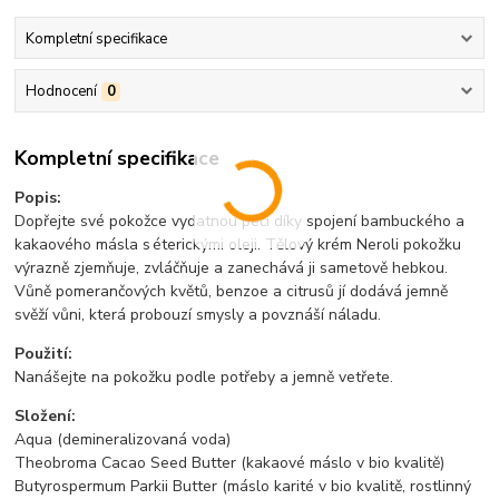
Kompletní specifikace
Hodnocení
0
Kompletní specifikace
Popis:
Dopřejte své pokožce vydatnou péči díky spojení bambuckého a
kakaového másla s éterickými oleji. Tělový krém Neroli pokožku
výrazně zjemňuje, zvláčňuje a zanechává ji sametově hebkou.
Vůně pomerančových květů, benzoe a citrusů jí dodává jemně
svěží vůni, která probouzí smysly a povznáší náladu.
Použití:
Nanášejte na pokožku podle potřeby a jemně vetřete.
Složení:
Aqua (demineralizovaná voda)
Theobroma Cacao Seed Butter (kakaové máslo v bio kvalitě)
Butyrospermum Parkii Butter (máslo karité v bio kvalitě, rostlinný