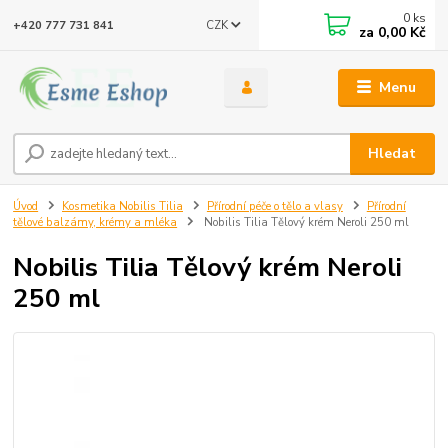
0
ks
CZK
+420 777 731 841
za
0,00 Kč
Menu
Hledat
Úvod
Kosmetika Nobilis Tilia
Přírodní péče o tělo a vlasy
Přírodní
tělové balzámy, krémy a mléka
Nobilis Tilia Tělový krém Neroli 250 ml
Nobilis Tilia Tělový krém Neroli
250 ml