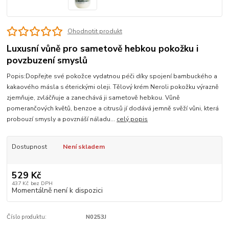
Ohodnotit produkt
Luxusní vůně pro sametově hebkou pokožku i
povzbuzení smyslů
Popis:Dopřejte své pokožce vydatnou péči díky spojení bambuckého a
kakaového másla s éterickými oleji. Tělový krém Neroli pokožku výrazně
zjemňuje, zvláčňuje a zanechává ji sametově hebkou. Vůně
pomerančových květů, benzoe a citrusů jí dodává jemně svěží vůni, která
probouzí smysly a povznáší náladu...
celý popis
Dostupnost
Není skladem
529 Kč
437 Kč
bez DPH
Momentálně není k dispozici
Číslo produktu:
N0253J