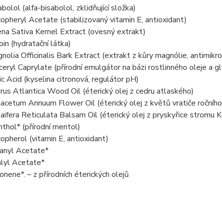
abolol (alfa-bisabolol, zklidňující složka)
opheryl Acetate (stabilizovaný vitamin E, antioxidant)
na Sativa Kernel Extract (ovesný extrakt)
oin (hydratační látka)
nolia Officinalis Bark Extract (extrakt z kůry magnólie, antimikro
ceryl Caprylate (přírodní emulgátor na bázi rostlinného oleje a gl
ric Acid (kyselina citronová, regulátor pH)
rus Atlantica Wood Oil (éterický olej z cedru atlaského)
acetum Annuum Flower Oil (éterický olej z květů vratiče ročníh
aifera Reticulata Balsam Oil (éterický olej z pryskyřice stromu 
thol* (přírodní mentol)
opherol (vitamin E, antioxidant)
anyl Acetate*
alyl Acetate*
onene*. – z přírodních éterických olejů