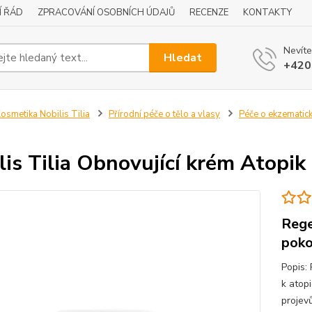
Í ŘÁD
ZPRACOVÁNÍ OSOBNÍCH ÚDAJŮ
RECENZE
KONTAKTY
Nevíte
Hledat
+420
osmetika Nobilis Tilia
Přírodní péče o tělo a vlasy
Péče o ekzematic
lis Tilia Obnovující krém Atopik
Rege
poko
Popis:
k atop
projev