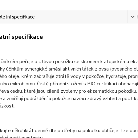
etní specifikace
tní specifikace
ní krém pečuje o citlivou pokožku se sklonem k atopickému ekzé
íky účinkům synergické směsi aktivních látek z ovsa (ovesného ol
ho oleje. Krém zabraňuje ztrátě vody v pokožce, hydratuje, prom
žního mikrobiomu. Čistě přírodní složení s BIO certifikací obohacu
řeva cedru, které jsou cíleně zvoleny pro ekzematickou pokožku. P
 a zmírňují podráždění a pokožce navrací zdravý vzhled a pocit k
úzkosti.
kujte několikrát denně dle potřeby na pokožku obličeje. Lze pou