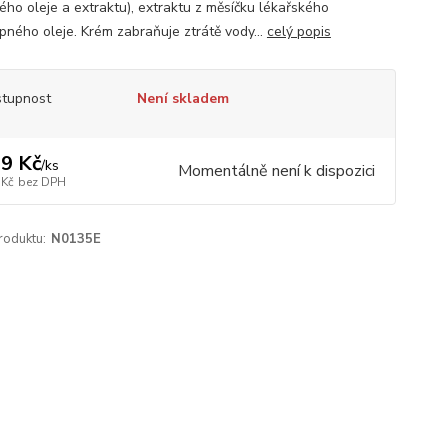
ého oleje a extraktu), extraktu z měsíčku lékařského
pného oleje. Krém zabraňuje ztrátě vody...
celý popis
tupnost
Není skladem
9 Kč
/
ks
Momentálně není k dispozici
 Kč
bez DPH
roduktu:
N0135E