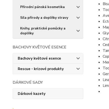
Bis
Přírodní pánská kosmetika
Toc
Ave
Síla přírody a doplňky stravy
Ect
Mag
Knihy, praktické pomůcky a
Gly
doplňky
Cit
Ced
BACHOVY KVĚTOVÉ ESENCE
Tan
Cop
Bachovy květové esence
Men
Toc
Rescue - krizové produkty
Ger
Lin
DÁRKOVÉ SADY
Lim
Dárkové kazety