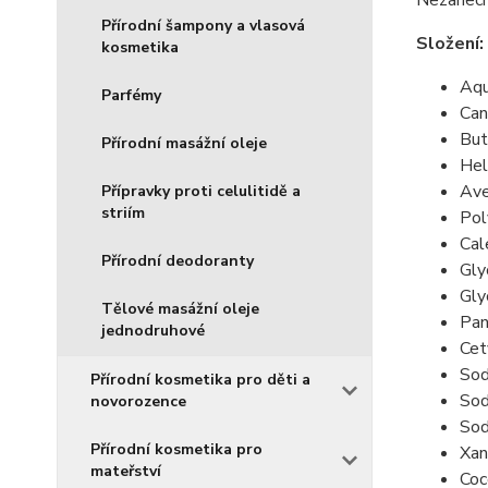
Nezanech
Přírodní šampony a vlasová
Složení:
kosmetika
Aqu
Parfémy
Can
But
Přírodní masážní oleje
Hel
Ave
Přípravky proti celulitidě a
striím
Pol
Cal
Přírodní deodoranty
Gly
Gly
Tělové masážní oleje
Pan
jednodruhové
Cet
Sod
Přírodní kosmetika pro děti a
Sod
novorozence
Sod
Přírodní kosmetika pro
Xan
mateřství
Coc