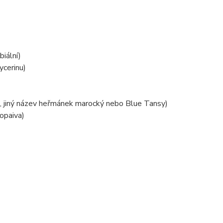
biální)
ycerinu)
o, jiný název heřmánek marocký nebo Blue Tansy)
Kopaiva)