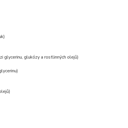
uk)
 glycerinu, glukózy a rostlinných olejů)
glycerinu)
olejů)