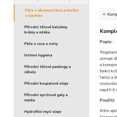
Péče o ekzematickou pokožku
Kompl
a lupénku
Přírodní tělové balzámy,
Komple
krémy a mléka
Popis:
Péče o ruce a nohy
Regenerač
Intimní hygiena
ulevuje d
a konopné
Přírodní tělové peelingy a
funkci ko
zábaly
tansy a d
rovnováze
Přírodní koupelové oleje
napětí či 
Přírodní sprchové gely a
Použití:
mýdla
Krém apli
Hydrofilní mycí oleje