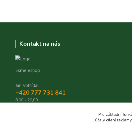
Kontakt na nás
Esme eshop
Jan Vohlídal
+420 777 731 841
8,00 - 20,00
objednavky@esme-eshop.cz
Pro základní funk
účely cílení reklam