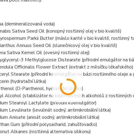
ává pocit mastnoty.
a (demineralizovaná voda)
nabis Sativa Seed Oil (konopný rostlinný olej v bio kvalitě)
yrospermum Parkii Butter (máslo karité v bio kvalitě, rostlinný t
ianthus Annuus Seed Oil (slunečnicový olej v bio kvalitě)
na Sativa Kernel Oil (ovesný rostlinný olej)
yglyceryl-3 Methylglucose Distearate (přírodní emulgátor na bázi
endula Officinalis Flower Extract (extrakt z měsíčku lékařského)
ceryl Stearate (přírodní koemulgátor na bázi rostlinného oleje a 
cerin (hydratační látka)
thenol (D-Panthenol, hydratační složka)
yl Alcohol (stabilizátor na bázi mastných alkoholů z rostlinných 
ium Stearoyl Lactylate (přírodní koemulgátor)
ium Levulinate (levulinát sodný, antimikrobiální látka)
ium Anisate (anisát sodný, antimikrobiální látka)
than Gum (přírodní polysacharid, zahušťovadlo)
onut Alkanes (rostlinná alternativa silikonu)