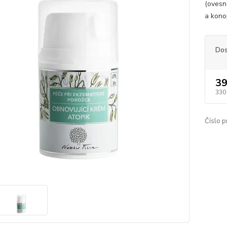
(ovesn
a kono
Dos
39
330
Číslo p