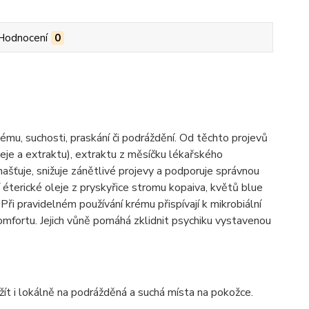
Hodnocení
0
mu, suchosti, praskání či podráždění. Od těchto projevů
eje a extraktu), extraktu z měsíčku lékařského
ašťuje, snižuje zánětlivé projevy a podporuje správnou
jí éterické oleje z pryskyřice stromu kopaiva, květů blue
ři pravidelném používání krému přispívají k mikrobiální
omfortu. Jejich vůně pomáhá zklidnit psychiku vystavenou
žít i lokálně na podrážděná a suchá místa na pokožce.