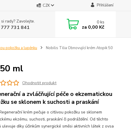
Přihlášení
CZK
 si rady? Zavolejte.
0
ks
za
0,00 Kč
 777 731 841
kou pokožku a lupénku
Nobilis Tilia Obnovující krém Atopik 50
 50 ml
Ohodnotit produkt
nerační a zvláčňující péče o ekzematickou
žku se sklonem k suchosti a praskání
 Regenerační krém pečuje o citlivou pokožku se sklonem
ickému ekzému, suchosti, praskání či podráždění. Od těchto
ů ulevuje díky účinkům synergické směsi aktivních látek z ovsa