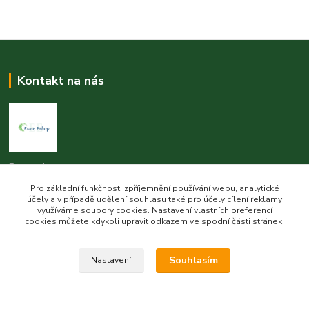
Kontakt na nás
Esme eshop
Pro základní funkčnost, zpříjemnění používání webu, analytické
Jan Vohlídal
účely a v případě udělení souhlasu také pro účely cílení reklamy
využíváme soubory cookies. Nastavení vlastních preferencí
+420 777 731 841
cookies můžete kdykoli upravit odkazem ve spodní části stránek.
8,00 - 20,00
objednavky@esme-eshop.cz
Souhlasím
Nastavení