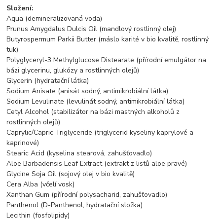
Složení:
Aqua (demineralizovaná voda)
Prunus Amygdalus Dulcis Oil (mandlový rostlinný olej)
Butyrospermum Parkii Butter (máslo karité v bio kvalitě, rostlinný
tuk)
Polyglyceryl-3 Methylglucose Distearate (přírodní emulgátor na
bázi glycerinu, glukózy a rostlinných olejů)
Glycerin (hydratační látka)
Sodium Anisate (anisát sodný, antimikrobiální látka)
Sodium Levulinate (levulinát sodný, antimikrobiální látka)
Cetyl Alcohol (stabilizátor na bázi mastných alkoholů z
rostlinných olejů)
Caprylic/Capric Triglyceride (triglycerid kyseliny kaprylové a
kaprinové)
Stearic Acid (kyselina stearová, zahušťovadlo)
Aloe Barbadensis Leaf Extract (extrakt z listů aloe pravé)
Glycine Soja Oil (sojový olej v bio kvalitě)
Cera Alba (včelí vosk)
Xanthan Gum (přírodní polysacharid, zahušťovadlo)
Panthenol (D-Panthenol, hydratační složka)
Lecithin (fosfolipidy)