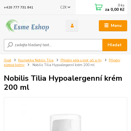
0
ks
CZK
+420 777 731 841
za
0,00 Kč
Menu
Hledat
Úvod
Kosmetika Nobilis Tilia
Přírodní péče o pleť, oči a rty
Přírodní
pleťové krémy
Nobilis Tilia Hypoalergenní krém 200 ml
Nobilis Tilia Hypoalergenní krém
200 ml