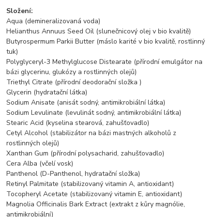
Složení:
Aqua (demineralizovaná voda)
Helianthus Annuus Seed Oil (slunečnicový olej v bio kvalitě)
Butyrospermum Parkii Butter (máslo karité v bio kvalitě, rostlinný
tuk)
Polyglyceryl-3 Methylglucose Distearate (přírodní emulgátor na
bázi glycerinu, glukózy a rostlinných olejů)
Triethyl Citrate (přírodní deodorační složka )
Glycerin (hydratační látka)
Sodium Anisate (anisát sodný, antimikrobiální látka)
Sodium Levulinate (levulinát sodný, antimikrobiální látka)
Stearic Acid (kyselina stearová, zahušťovadlo)
Cetyl Alcohol (stabilizátor na bázi mastných alkoholů z
rostlinných olejů)
Xanthan Gum (přírodní polysacharid, zahušťovadlo)
Cera Alba (včelí vosk)
Panthenol (D-Panthenol, hydratační složka)
Retinyl Palmitate (stabilizovaný vitamin A, antioxidant)
Tocopheryl Acetate (stabilizovaný vitamin E, antioxidant)
Magnolia Officinalis Bark Extract (extrakt z kůry magnólie,
antimikrobiální)