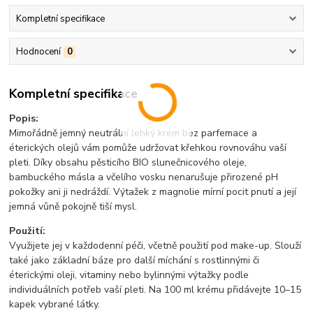
Kompletní specifikace
Hodnocení
0
Kompletní specifikace
Popis:
Mimořádně jemný neutrální lehký krém bez parfemace a
éterických olejů vám pomůže udržovat křehkou rovnováhu vaší
pleti. Díky obsahu pěsticího BIO slunečnicového oleje,
bambuckého másla a včelího vosku nenarušuje přirozené pH
pokožky ani ji nedráždí. Výtažek z magnolie mírní pocit pnutí a její
jemná vůně pokojně tiší mysl.
Použití:
Využijete jej v každodenní péči, včetně použití pod make-up. Slouží
také jako základní báze pro další míchání s rostlinnými či
éterickými oleji, vitaminy nebo bylinnými výtažky podle
individuálních potřeb vaší pleti. Na 100 ml krému přidávejte 10–15
kapek vybrané látky.