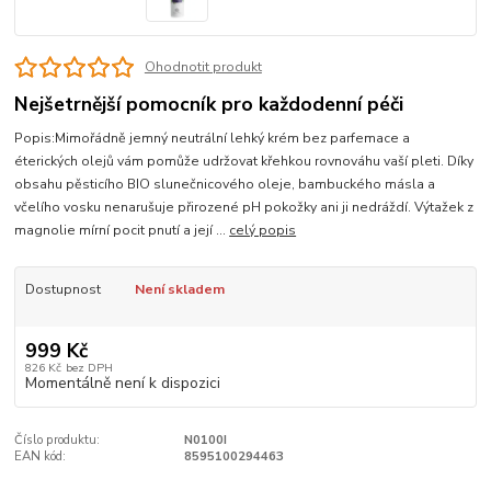
Ohodnotit produkt
Nejšetrnější pomocník pro každodenní péči
Popis:Mimořádně jemný neutrální lehký krém bez parfemace a
éterických olejů vám pomůže udržovat křehkou rovnováhu vaší pleti. Díky
obsahu pěsticího BIO slunečnicového oleje, bambuckého másla a
včelího vosku nenarušuje přirozené pH pokožky ani ji nedráždí. Výtažek z
magnolie mírní pocit pnutí a její ...
celý popis
Dostupnost
Není skladem
999 Kč
826 Kč
bez DPH
Momentálně není k dispozici
Číslo produktu:
N0100I
EAN kód:
8595100294463