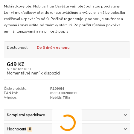
Mokřadkový olej Nobilis Tilia Osvěžte vaši pleť bohatou porcí vláhy.
Lehký mokřadkový olej dokonale zvláčňuje a vyživuje, aniž by pokožku
zatěžoval ucpáváním pórů. Pečlivě regeneruje, podporuje pružnost a
vyrovná i první viditelné známky stárnutí. Po použití zůstává pokožka
jemná, tonizovaná a na p...
celý popis
Dostupnost
Do 3 dnů v eshopu
649 Kč
536 Kč
bez DPH
Momentálně není k dispozici
Číslo produktu:
R1090M
EAN kód:
8595100286819
Výrobce:
Nobilis Tilia
Kompletní specifikace
Hodnocení
0