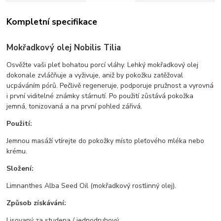
Kompletní specifikace
Mokřadkový olej Nobilis Tilia
Osvěžte vaši pleť bohatou porcí vláhy. Lehký mokřadkový olej
dokonale zvláčňuje a vyživuje, aniž by pokožku zatěžoval
ucpáváním pórů. Pečlivě regeneruje, podporuje pružnost a vyrovná
i první viditelné známky stárnutí. Po použití zůstává pokožka
jemná, tonizovaná a na první pohled zářivá.
Použití:
Jemnou masáží vtírejte do pokožky místo pleťového mléka nebo
krému.
Složení:
Limnanthes Alba Seed Oil (mokřadkový rostlinný olej).
Způsob získávání:
Lisovaný za studena / jednodruhový