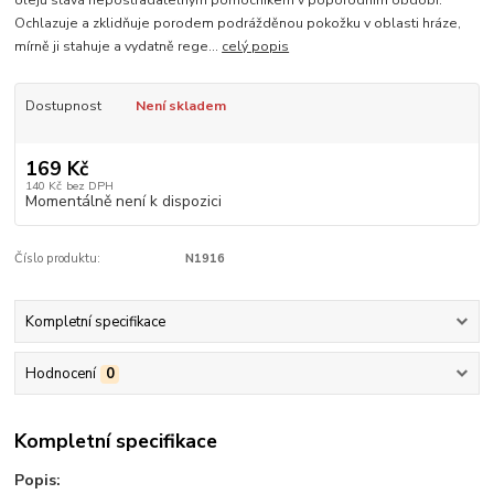
olejů stává nepostradatelným pomocníkem v poporodním období.
Ochlazuje a zklidňuje porodem podrážděnou pokožku v oblasti hráze,
mírně ji stahuje a vydatně rege...
celý popis
Dostupnost
Není skladem
169 Kč
140 Kč
bez DPH
Momentálně není k dispozici
Číslo produktu:
N1916
Kompletní specifikace
Hodnocení
0
Kompletní specifikace
Popis: