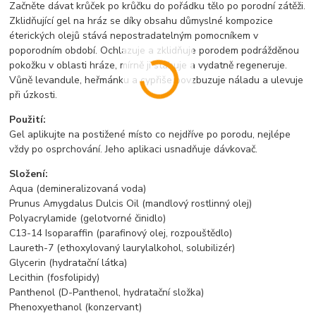
Začněte dávat krůček po krůčku do pořádku tělo po porodní zátěži.
Zklidňující gel na hráz se díky obsahu důmyslné kompozice
éterických olejů stává nepostradatelným pomocníkem v
poporodním období. Ochlazuje a zklidňuje porodem podrážděnou
pokožku v oblasti hráze, mírně ji stahuje a vydatně regeneruje.
Vůně levandule, heřmánku a cypřiše povzbuzuje náladu a ulevuje
při úzkosti.
Použití:
Gel aplikujte na postižené místo co nejdříve po porodu, nejlépe
vždy po osprchování. Jeho aplikaci usnadňuje dávkovač.
Složení:
Aqua (demineralizovaná voda)
Prunus Amygdalus Dulcis Oil (mandlový rostlinný olej)
Polyacrylamide (gelotvorné činidlo)
C13-14 Isoparaffin (parafinový olej, rozpouštědlo)
Laureth-7 (ethoxylovaný laurylalkohol, solubilizér)
Glycerin (hydratační látka)
Lecithin (fosfolipidy)
Panthenol (D-Panthenol, hydratační složka)
Phenoxyethanol (konzervant)