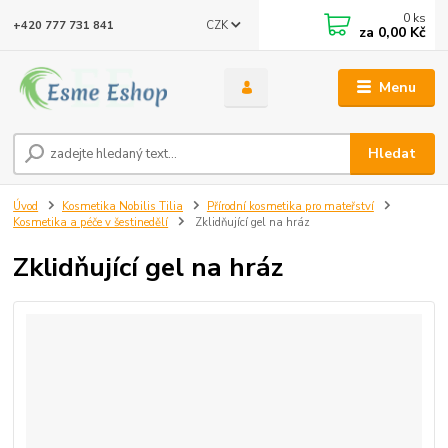
0
ks
CZK
+420 777 731 841
za
0,00 Kč
Menu
Hledat
Úvod
Kosmetika Nobilis Tilia
Přírodní kosmetika pro mateřství
Kosmetika a péče v šestinedělí
Zklidňující gel na hráz
Zklidňující gel na hráz