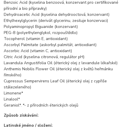
Benzoic Acid (kyselina benzoová, konzervant pro certifikované
přírodní a bio přípravky)
Dehydroacetic Acid (kyselina dehydrooctová, konzervant)
Ethylhexylglycerin (derivát glycerinu, zesiluje konzervaci)
Polyaminopropyl Biguanide (konzervant)
PEG-8 (polyethylenglykol, rozpouštědlo)
Tocopherol (vitamin E, antioxidant)
Ascorbyl Palmitate (askorbyl palmitát, antioxdiant)
Ascorbic Acid (vitamin C, antioxidant)
Citric Acid (kyselina citronová, regulátor pH)
Lavandula Angustifolia Oil (éterický olej z levandule lékařské)
Anthemis Nobilis Flower Oil (éterický olej z květů heřmánku
římského)
Cupressus Sempervirens Leaf Oil (éterický olej z cypřiše
stálezeleného)
Limonene*
Linalool*
Geraniol*. *- z přírodních éterických olejů
Způsob získávání:
Latinské jméno / složení: