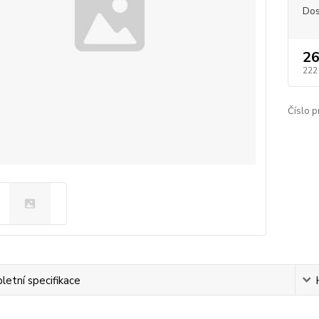
Dos
26
222
Číslo p
etní specifikace