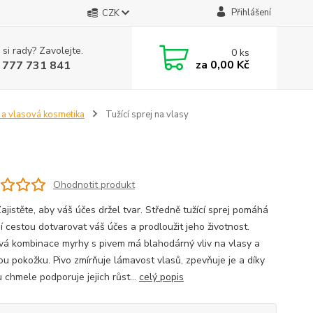
Přihlášení
CZK
 si rady? Zavolejte.
0
ks
za
0,00 Kč
 777 731 841
 a vlasová kosmetika
Tužící sprej na vlasy
Ohodnotit produkt
ajistěte, aby váš účes držel tvar. Středně tužící sprej pomáhá
í cestou dotvarovat váš účes a prodloužit jeho životnost.
vá kombinace myrhy s pivem má blahodárný vliv na vlasy a
ou pokožku. Pivo zmírňuje lámavost vlasů, zpevňuje je a díky
 chmele podporuje jejich růst...
celý popis