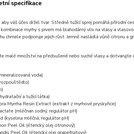
tní specifikace
, aby váš účes držel tvar. Středně tužící sprej pomáhá přírodní c
kombinace myrhy s pivem má blahodárný vliv na vlasy a vlasovou
hu chmele podporuje jejich růst. Jemně nasládlá vůně citronu a gr
te malé množství na předsušené nebo suché vlasy a dotvarujte 
mineralizovaná voda)
(rozpouštědlo)
o)
hydratační a tužící látka)
a Myrrha Resin Extract (extrakt z myrhové pryskyřice)
actate (mléčnan sodný, regulátor pH)
id (kyselina mléčná, regulátor pH)
mon Peel Oil (éterický olej citronový)
andis Peel Oil (éterický olej grapefruitový)