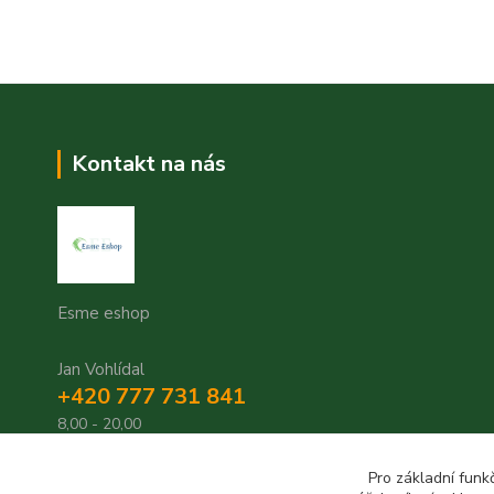
Kontakt na nás
Esme eshop
Jan Vohlídal
+420 777 731 841
8,00 - 20,00
objednavky@esme-eshop.cz
Pro základní funk