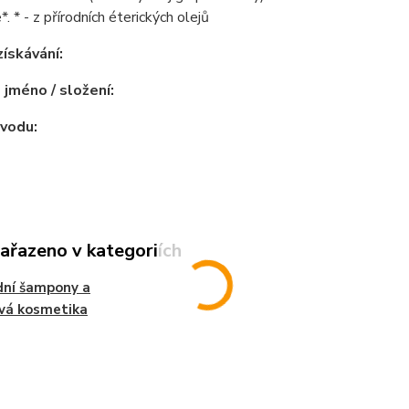
. * - z přírodních éterických olejů
ískávání:
 jméno / složení:
vodu:
zařazeno v kategoriích
dní šampony a
vá kosmetika