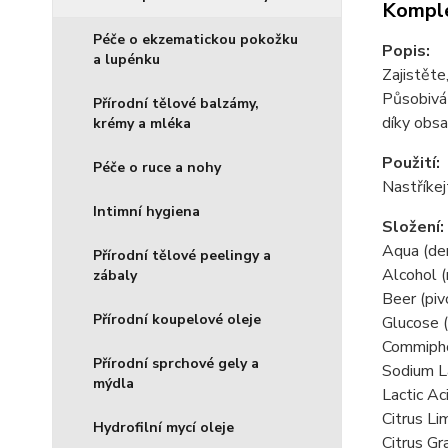
Komple
Péče o ekzematickou pokožku
Popis:
a lupénku
Zajistěte
Působivá 
Přírodní tělové balzámy,
díky obsa
krémy a mléka
Použití:
Péče o ruce a nohy
Nastříkej
Intimní hygiena
Složení:
Aqua (de
Přírodní tělové peelingy a
Alcohol 
zábaly
Beer (piv
Přírodní koupelové oleje
Glucose (
Commiphor
Přírodní sprchové gely a
Sodium L
mýdla
Lactic Ac
Citrus Li
Hydrofilní mycí oleje
Citrus Gr