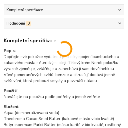
Kompletní specifikace
Hodnocení
0
Kompletní specifikace
Popis:
Dopřejte své pokožce vydatnou péči díky spojení bambuckého a
kakaového másla s éterickými oleji. Tělový krém Neroli pokožku
výrazně zjemňuje, zvláčňuje a zanechává ji sametově hebkou.
Vůně pomerančových květů, benzoe a citrusů jí dodává jemně
svěží vůni, která probouzí smysly a povznáší náladu.
Použití:
Nanášejte na pokožku podle potřeby a jemně vetřete.
Složení:
Aqua (demineralizovaná voda)
Theobroma Cacao Seed Butter (kakaové máslo v bio kvalitě)
Butyrospermum Parkii Butter (máslo karité v bio kvalitě, rostlinný