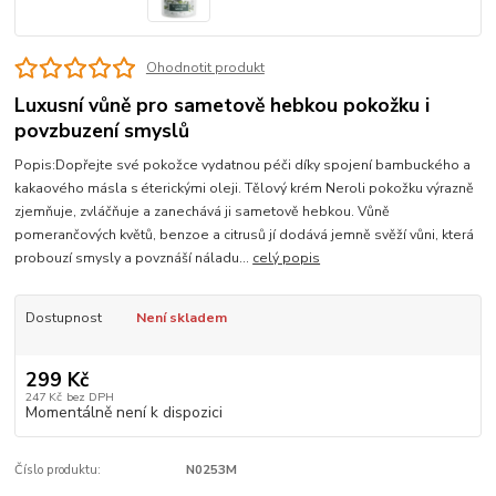
Ohodnotit produkt
Luxusní vůně pro sametově hebkou pokožku i
povzbuzení smyslů
Popis:Dopřejte své pokožce vydatnou péči díky spojení bambuckého a
kakaového másla s éterickými oleji. Tělový krém Neroli pokožku výrazně
zjemňuje, zvláčňuje a zanechává ji sametově hebkou. Vůně
pomerančových květů, benzoe a citrusů jí dodává jemně svěží vůni, která
probouzí smysly a povznáší náladu...
celý popis
Dostupnost
Není skladem
299 Kč
247 Kč
bez DPH
Momentálně není k dispozici
Číslo produktu:
N0253M