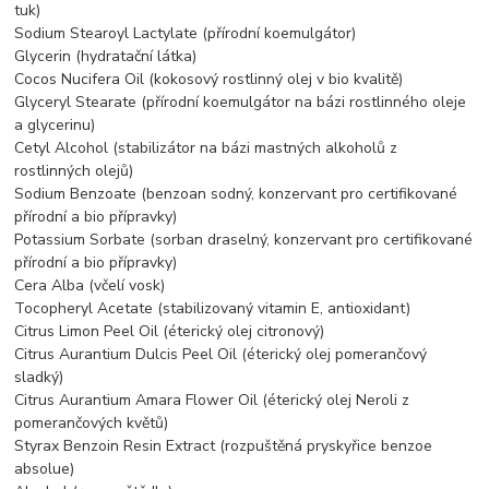
tuk)
Sodium Stearoyl Lactylate (přírodní koemulgátor)
Glycerin (hydratační látka)
Cocos Nucifera Oil (kokosový rostlinný olej v bio kvalitě)
Glyceryl Stearate (přírodní koemulgátor na bázi rostlinného oleje
a glycerinu)
Cetyl Alcohol (stabilizátor na bázi mastných alkoholů z
rostlinných olejů)
Sodium Benzoate (benzoan sodný, konzervant pro certifikované
přírodní a bio přípravky)
Potassium Sorbate (sorban draselný, konzervant pro certifikované
přírodní a bio přípravky)
Cera Alba (včelí vosk)
Tocopheryl Acetate (stabilizovaný vitamin E, antioxidant)
Citrus Limon Peel Oil (éterický olej citronový)
Citrus Aurantium Dulcis Peel Oil (éterický olej pomerančový
sladký)
Citrus Aurantium Amara Flower Oil (éterický olej Neroli z
pomerančových květů)
Styrax Benzoin Resin Extract (rozpuštěná pryskyřice benzoe
absolue)