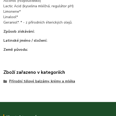
Alcohol (rozpouštědlo)
Lactic Acid (kyselina mléčná, regulátor pH)
Limonene*
Linalool*
Geraniol*. * - z přírodních éterických olejů.
Způsob získávání:
Latinské jméno / složení:
Země původu:
Zboží zařazeno v kategoriích
Přírodní tělové balzámy, krémy a mléka