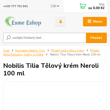
0
ks
CZK
+420 777 731 841
za
0,00 Kč
Menu
Hledat
Úvod
Kosmetika Nobilis Tilia
Přírodní péče o tělo a vlasy
Přírodní
tělové balzámy, krémy a mléka
Nobilis Tilia Tělový krém Neroli 100 ml
Nobilis Tilia Tělový krém Neroli
100 ml